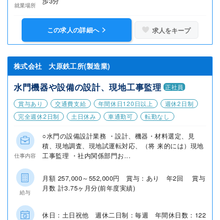
歩3分
就業場所
この求人の詳細へ
求人をキープ
株式会社 大原鉄工所(製造業)
水門機器や設備の設計、現地工事監理
正社員
賞与あり
交通費支給
年間休日120日以上
週休2日制
完全週休2日制
土日休み
車通勤可
転勤なし
○水門の設備設計業務 ・設計、機器・材料選定、見
積、現地調査、現地試運転対応、（将 来的には）現地
工事監理 ・社内関係部門お...
仕事内容
月額 257,000～552,000円 賞与：あり 年2回 賞与
月数 計3.75ヶ月分(前年度実績)
給与
休日：土日祝他 週休二日制：毎週 年間休日数：122