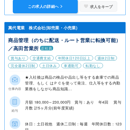
この求人の詳細へ
求人をキープ
萬代電業 株式会社(卸売業・小売業)
商品管理（のちに配送・ルート営業に転換可能）
／高田営業所
正社員
賞与あり
交通費支給
年間休日120日以上
週休2日制
完全週休2日制
土日休み
車通勤可
転勤なし
★入社後は商品の検品や品出し等をする倉庫での商品
管理、もしく はＰＣを使って発注、仕入等をする内勤
業務をしながら商品知識...
仕事内容
月額 180,000～230,000円 賞与：あり 年4回 賞与
月数 計5ヶ月分(前年度実績)
給与
休日：土日祝他 週休二日制：毎週 年間休日数：123
日