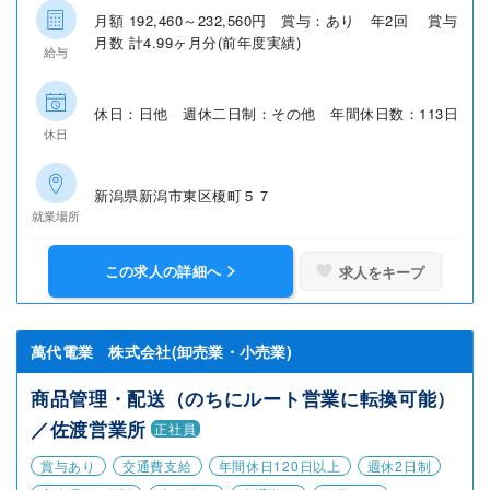
月額 192,460～232,560円 賞与：あり 年2回 賞与
月数 計4.99ヶ月分(前年度実績)
給与
休日：日他 週休二日制：その他 年間休日数：113日
休日
新潟県新潟市東区榎町５７
就業場所
この求人の詳細へ
求人をキープ
萬代電業 株式会社(卸売業・小売業)
商品管理・配送（のちにルート営業に転換可能）
／佐渡営業所
正社員
賞与あり
交通費支給
年間休日120日以上
週休2日制