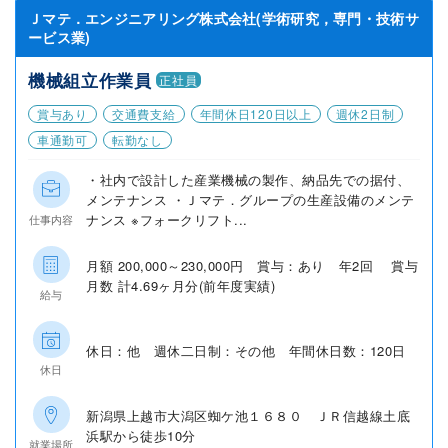
Ｊマテ．エンジニアリング株式会社(学術研究，専門・技術サ
ービス業)
機械組立作業員
正社員
賞与あり
交通費支給
年間休日120日以上
週休2日制
車通勤可
転勤なし
・社内で設計した産業機械の製作、納品先での据付、
メンテナンス ・Ｊマテ．グループの生産設備のメンテ
ナンス ※フォークリフト...
仕事内容
月額 200,000～230,000円 賞与：あり 年2回 賞与
月数 計4.69ヶ月分(前年度実績)
給与
休日：他 週休二日制：その他 年間休日数：120日
休日
新潟県上越市大潟区蜘ケ池１６８０ ＪＲ信越線土底
浜駅から徒歩10分
就業場所