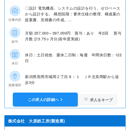
〇設計 電気機器、システムの設計を行う。ゼロベース
から設計する。 構想段階：要求仕様の整理、構成案の
提案書、見積書の作成。...
仕事内容
月額 257,000～397,000円 賞与：あり 年2回 賞与
月数 計3.75ヶ月分(前年度実績)
給与
休日：土日祝他 週休二日制：毎週 年間休日数：122
日
休日
新潟県長岡市城岡２丁目８－１ ＪＲ北長岡駅から徒
歩3分
就業場所
この求人の詳細へ
求人をキープ
株式会社 大原鉄工所(製造業)