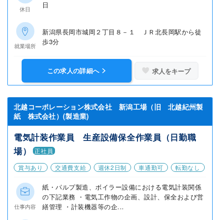
日
休日
新潟県長岡市城岡２丁目８－１ ＪＲ北長岡駅から徒
歩3分
就業場所
この求人の詳細へ
求人をキープ
北越コーポレーション株式会社 新潟工場（旧 北越紀州製
紙 株式会社）(製造業)
電気計装作業員 生産設備保全作業員（日勤職
場）
正社員
賞与あり
交通費支給
週休2日制
車通勤可
転勤なし
紙・パルプ製造、ボイラー設備における電気計装関係
の下記業務 ・電気工作物の企画、設計、保全および営
繕管理 ・計装機器等の企...
仕事内容