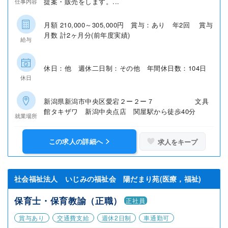
提案・販売をします。...
仕事内容
月額 210,000～305,000円 賞与：あり 年2回 賞与
月数 計2ヶ月分(前年度実績)
給与
休日：他 週休二日制：その他 年間休日数：104日
休日
新潟県新潟市中央区愛宕２ー２ー７ 文具
館タキザワ 新潟中央点店 関屋駅から徒歩40分
就業場所
この求人の詳細へ
求人をキープ
社会福祉法人 いじみの福祉会 陽だまり苑(医療，福祉)
保育士・保育教諭（正職）
正社員
賞与あり
交通費支給
週休2日制
車通勤可