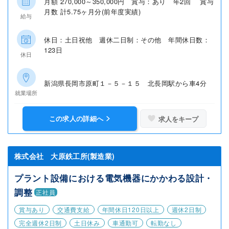
月額 270,000～350,000円 賞与：あり 年2回 賞与
月数 計5.75ヶ月分(前年度実績)
給与
休日：土日祝他 週休二日制：その他 年間休日数：
123日
休日
新潟県長岡市原町１－５－１５ 北長岡駅から車4分
就業場所
この求人の詳細へ
求人をキープ
株式会社 大原鉄工所(製造業)
プラント設備における電気機器にかかわる設計・
調整
正社員
賞与あり
交通費支給
年間休日120日以上
週休2日制
完全週休2日制
土日休み
車通勤可
転勤なし