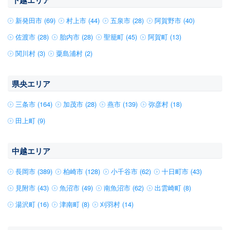
下越エリア
新発田市 (69)
村上市 (44)
五泉市 (28)
阿賀野市 (40)
佐渡市 (28)
胎内市 (28)
聖籠町 (45)
阿賀町 (13)
関川村 (3)
粟島浦村 (2)
県央エリア
三条市 (164)
加茂市 (28)
燕市 (139)
弥彦村 (18)
田上町 (9)
中越エリア
長岡市 (389)
柏崎市 (128)
小千谷市 (62)
十日町市 (43)
見附市 (43)
魚沼市 (49)
南魚沼市 (62)
出雲崎町 (8)
湯沢町 (16)
津南町 (8)
刈羽村 (14)