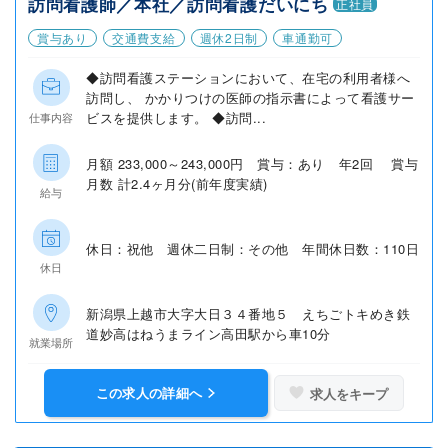
訪問看護師／本社／訪問看護だいにち
正社員
賞与あり
交通費支給
週休2日制
車通勤可
◆訪問看護ステーションにおいて、在宅の利用者様へ
訪問し、 かかりつけの医師の指示書によって看護サー
ビスを提供します。 ◆訪問...
仕事内容
月額 233,000～243,000円 賞与：あり 年2回 賞与
月数 計2.4ヶ月分(前年度実績)
給与
休日：祝他 週休二日制：その他 年間休日数：110日
休日
新潟県上越市大字大日３４番地５ えちごトキめき鉄
道妙高はねうまライン高田駅から車10分
就業場所
この求人の詳細へ
求人をキープ