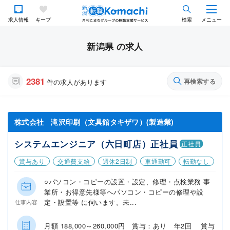
求人情報
キープ
検索
メニュー
新潟県 の求人
2381
再検索する
件の求人があります
株式会社 滝沢印刷（文具館タキザワ）(製造業)
システムエンジニア（六日町店）正社員
正社員
賞与あり
交通費支給
週休2日制
車通勤可
転勤なし
○パソコン・コピーの設置・設定、修理・点検業務 事
業所・お得意先様等へパソコン・コピーの修理や設
定・設置等 に伺います。未...
仕事内容
月額 188,000～260,000円 賞与：あり 年2回 賞与