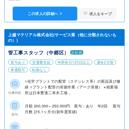
この求人の詳細へ
求人をキープ
上越マテリアル株式会社(サービス業（他に分類されないも
の）)
管工事スタッフ（中郷区）
正社員
賞与あり
交通費支給
年間休日120日以上
週休2日制
車通勤可
転勤なし
○化学プラントでの配管（ステンレス等）の新設及び修
繕 ○プラント配管の溶接作業（アーク溶接） ※就業場
所は日本曹達二本木工場...
仕事内容
月額 200,000～250,000円 賞与：あり 年2回 賞与
月数 計5.1ヶ月分(前年度実績)
給与