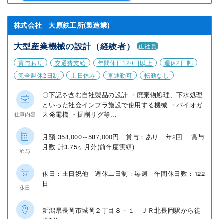
株式会社 大原鉄工所(製造業)
大型産業機械の設計（経験者）
正社員
賞与あり
交通費支給
年間休日120日以上
週休2日制
完全週休2日制
土日休み
車通勤可
転勤なし
〇下記を含む自社製品の設計 ・廃棄物処理、下水処理
といった社会インフラ施設で使用する機械 ・バイオガ
ス発電機 ・掘削リグ等...
仕事内容
月額 358,000～587,000円 賞与：あり 年2回 賞与
月数 計3.75ヶ月分(前年度実績)
給与
休日：土日祝他 週休二日制：毎週 年間休日数：122
日
休日
新潟県長岡市城岡２丁目８－１ ＪＲ北長岡駅から徒