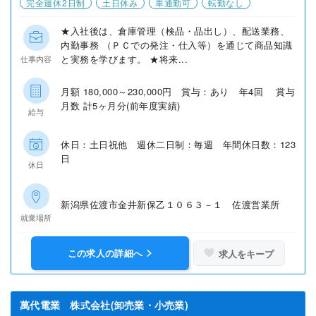
完全週休2日制
土日休み
車通勤可
転勤なし
★入社後は、倉庫管理（検品・品出し）、配送業務、
内勤事務 （ＰＣでの発注・仕入等）を通じて商品知識
と実務を学びます。 ★将来...
仕事内容
月額 180,000～230,000円 賞与：あり 年4回 賞与
月数 計5ヶ月分(前年度実績)
給与
休日：土日祝他 週休二日制：毎週 年間休日数：123
日
休日
新潟県佐渡市金井新保乙１０６３－１ 佐渡営業所
就業場所
この求人の詳細へ
求人をキープ
萬代電業 株式会社(卸売業・小売業)