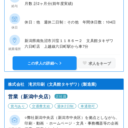
月数 計2ヶ月分(前年度実績)
給与
休日：他 週休二日制：その他 年間休日数：104日
休日
新潟県南魚沼市川窪１１８６ー２ 文具館タキザワ
六日町店 上越線六日町駅から車7分
就業場所
この求人の詳細へ
求人をキープ
株式会社 滝沢印刷（文具館タキザワ）(製造業)
営業（新潟中央店）
正社員
賞与あり
交通費支給
週休2日制
車通勤可
○弊社新潟中央店（新潟市中央区）を拠点としながら、
印刷・動画 ・ホームページ・文具・事務機器等の企画