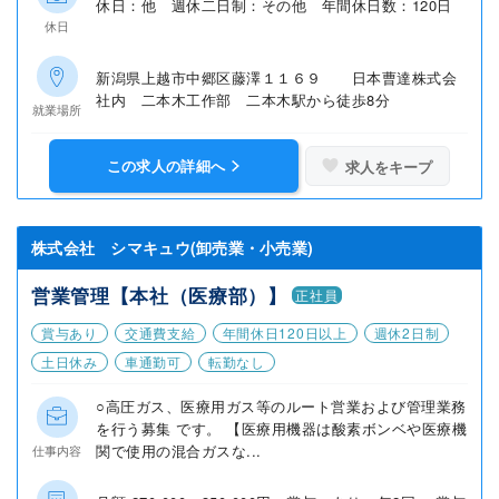
休日：他 週休二日制：その他 年間休日数：120日
休日
新潟県上越市中郷区藤澤１１６９ 日本曹達株式会
社内 二本木工作部 二本木駅から徒歩8分
就業場所
この求人の詳細へ
求人をキープ
株式会社 シマキュウ(卸売業・小売業)
営業管理【本社（医療部）】
正社員
賞与あり
交通費支給
年間休日120日以上
週休2日制
土日休み
車通勤可
転勤なし
○高圧ガス、医療用ガス等のルート営業および管理業務
を行う募集 です。 【医療用機器は酸素ボンベや医療機
関で使用の混合ガスな...
仕事内容