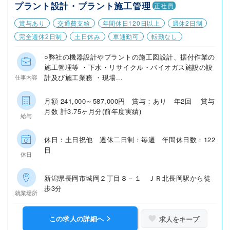
プラント設計・プラント施工管理
正社員
賞与あり
交通費支給
年間休日120日以上
週休2日制
完全週休2日制
土日休み
車通勤可
転勤なし
○弊社の機器設計やプラントの施工図設計、据付作業の
施工管理等 ・下水・リサイクル・バイオガス施設の設
計及び施工業務 ・現場...
仕事内容
月額 241,000～587,000円 賞与：あり 年2回 賞与
月数 計3.75ヶ月分(前年度実績)
給与
休日：土日祝他 週休二日制：毎週 年間休日数：122
日
休日
新潟県長岡市城岡２丁目８－１ ＪＲ北長岡駅から徒
歩3分
就業場所
この求人の詳細へ
求人をキープ