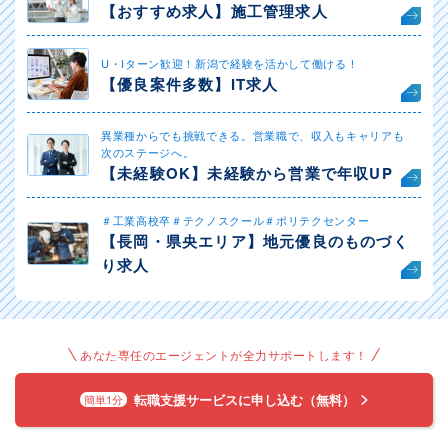
【おすすめ求人】施工管理求人
U・Iターン歓迎！新潟で経験を活かして働ける！
【優良案件多数】IT求人
異業種からでも挑戦できる。営業職で、収入もキャリアも
次のステージへ。
【未経験OK】未経験から営業で年収UP
＃工業高校卒＃テクノスクール＃ポリテクセンター
【長岡・県央エリア】地元優良のものづく
り求人
あなた専任のエージェントが全力サポートします！
転職支援サービスに申し込む（無料）
簡単1分