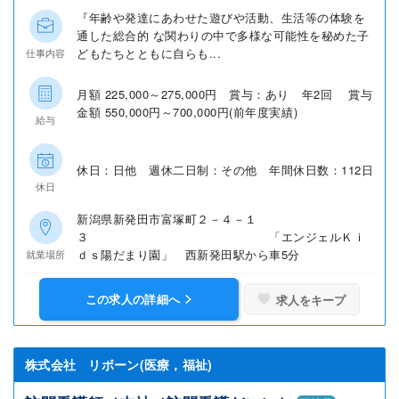
『年齢や発達にあわせた遊びや活動、生活等の体験を
通した総合的 な関わりの中で多様な可能性を秘めた子
どもたちとともに自らも...
仕事内容
月額 225,000～275,000円 賞与：あり 年2回 賞与
金額 550,000円～700,000円(前年度実績)
給与
休日：日他 週休二日制：その他 年間休日数：112日
休日
新潟県新発田市富塚町２－４－１
３ 「エンジェルＫｉ
ｄｓ陽だまり園」 西新発田駅から車5分
就業場所
この求人の詳細へ
求人をキープ
株式会社 リボーン(医療，福祉)