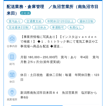
配送業務・倉庫管理 ／魚沼営業所（南魚沼市目
来田）
正社員
賞与あり
交通費支給
年間休日120日以上
週休2日制
完全週休2日制
土日休み
車通勤可
転勤なし
【事業所情報に写真あり】【インスタはｖａｎｄｅｎ
で検索！】 ◆１．５ｔトラック車にて電気工事店や工
事現場へ商品を配送 ◆運送...
仕事内容
月額 180,000～230,000円 賞与：あり 年4回 賞与
月数 計5ヶ月分(前年度実績)
給与
休日：土日祝他 週休二日制：毎週 年間休日数：123
日
休日
新潟県南魚沼市目来田８４ 魚沼営業所 塩沢駅から
車6分
就業場所