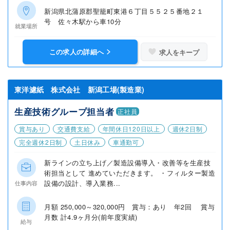
新潟県北蒲原郡聖籠町東港６丁目５５２５番地２１
号 佐々木駅から車10分
就業場所
この求人の詳細へ
求人をキープ
東洋濾紙 株式会社 新潟工場(製造業)
生産技術グループ担当者
正社員
賞与あり
交通費支給
年間休日120日以上
週休2日制
完全週休2日制
土日休み
車通勤可
新ラインの立ち上げ／製造設備導入・改善等を生産技
術担当として 進めていただきます。 ・フィルター製造
設備の設計、導入業務...
仕事内容
月額 250,000～320,000円 賞与：あり 年2回 賞与
月数 計4.9ヶ月分(前年度実績)
給与