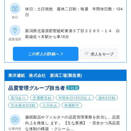
休日：土日祝他 週休二日制：毎週 年間休日数：124
日
休日
新潟県北蒲原郡聖籠町東港５丁目２２６５－１４ 白
新線佐々木駅から車15分
就業場所
この求人の詳細へ
求人をキープ
東洋濾紙 株式会社 新潟工場(製造業)
品質管理グループ担当者
正社員
賞与あり
交通費支給
年間休日120日以上
週休2日制
完全週休2日制
土日休み
車通勤可
濾紙製品やフィルターの品質管理業務を担当し、品質
向上を推進し ます。 【主な業務】 ・安全かつ高品質
な体制の構築 ・クレーム...
仕事内容