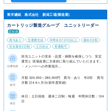
東洋濾紙 株式会社 新潟工場(製造業)
カートリッジ製造グループ ユニットリーダー
正社員
賞与あり
交通費支給
年間休日120日以上
週休2日制
完全週休2日制
土日休み
車通勤可
担当ユニットの安全・品質・納期を確保しつつ、安定
運営と 現場改善に主体的に取り組んでいただきます。
・メンバーへの作業指示...
仕事内容
月額 320,000～380,000円 賞与：あり 年2回 賞与
月数 計4.9ヶ月分(前年度実績)
給与
休日：土日祝他 週休二日制：毎週 年間休日数：124
日
休日