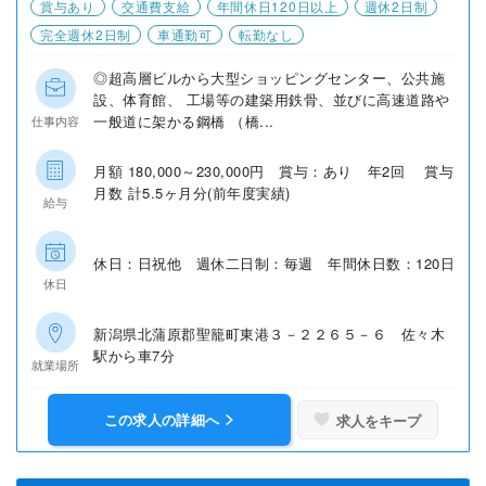
賞与あり
交通費支給
年間休日120日以上
週休2日制
完全週休2日制
車通勤可
転勤なし
◎超高層ビルから大型ショッピングセンター、公共施
設、体育館、 工場等の建築用鉄骨、並びに高速道路や
一般道に架かる鋼橋 （橋...
仕事内容
月額 180,000～230,000円 賞与：あり 年2回 賞与
月数 計5.5ヶ月分(前年度実績)
給与
休日：日祝他 週休二日制：毎週 年間休日数：120日
休日
新潟県北蒲原郡聖籠町東港３－２２６５－６ 佐々木
駅から車7分
就業場所
この求人の詳細へ
求人をキープ