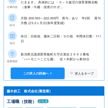
だきます。 具体的には ・０～５歳児の保育業務全般
（食事・午睡・排泄のサポ...
仕事内容
月額 206,000～222,000円 賞与：あり 年2回 賞与
月数 計3.2ヶ月分(前年度実績)
給与
休日：日祝他 週休二日制：その他 年間休日数：111
日
休日
新潟県北蒲原郡聖籠町大字次第浜２９６３番地
「ハーモニーこども園」 佐々木駅から車20分
就業場所
この求人の詳細へ
求人をキープ
藤木鉄工 株式会社(製造業)
工場職（技能）
正社員