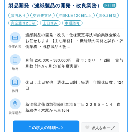
製品開発（濾紙製品の開発・改良業務）
正社員
賞与あり
交通費支給
年間休日120日以上
週休2日制
完全週休2日制
土日休み
車通勤可
濾紙製品の開発・改良・仕様変更等技術的業務全般を
お任せします 【主な業務】 ・機能紙の開発と試作・評
価業務 ・既存製品の改...
仕事内容
月額 250,000～380,000円 賞与：あり 年2回 賞与
月数 計4.9ヶ月分(前年度実績)
給与
休日：土日祝他 週休二日制：毎週 年間休日数：124
日
休日
新潟県北蒲原郡聖籠町東港５丁目２２６５－１４ 白
新線佐々木駅から車15分
就業場所
この求人の詳細へ
求人をキープ