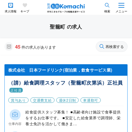
求人情報
キープ
検索
メニュー
聖籠町 の求人
45
再検索する
件の求人があります
株式会社 日本フードリンク(宿泊業，飲食サービス業)
（請）給食調理スタッフ（聖籠町次第浜）正社員
正社員
賞与あり
交通費支給
週休2日制
車通勤可
給食提供スタッフ募集！ ■高齢者向け施設で食事提供
をするお仕事です。 ■安定した給食業界で調理師、栄
養士免許を活かして働きま...
仕事内容