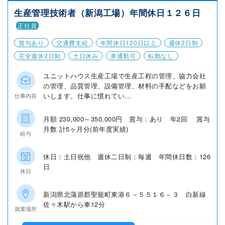
生産管理技術者（新潟工場）年間休日１２６日
正社員
賞与あり
交通費支給
年間休日120日以上
週休2日制
完全週休2日制
土日休み
車通勤可
転勤なし
ユニットハウス生産工場で生産工程の管理、協力会社
の管理、品質管理、設備管理、材料の手配などをお願
いします。仕事に慣れてい...
仕事内容
月額 230,000～350,000円 賞与：あり 年2回 賞与
月数 計5ヶ月分(前年度実績)
給与
休日：土日祝他 週休二日制：毎週 年間休日数：126
日
休日
新潟県北蒲原郡聖籠町東港６－５５１６－３ 白新線
佐々木駅から車12分
就業場所