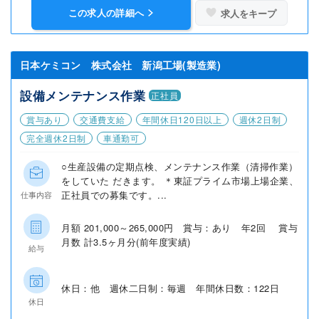
この求人の詳細へ
求人をキープ
日本ケミコン 株式会社 新潟工場(製造業)
設備メンテナンス作業
正社員
賞与あり
交通費支給
年間休日120日以上
週休2日制
完全週休2日制
車通勤可
○生産設備の定期点検、メンテナンス作業（清掃作業）
をしていた だきます。 ＊東証プライム市場上場企業、
正社員での募集です。...
仕事内容
月額 201,000～265,000円 賞与：あり 年2回 賞与
月数 計3.5ヶ月分(前年度実績)
給与
休日：他 週休二日制：毎週 年間休日数：122日
休日