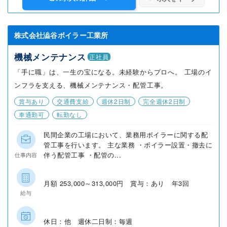
株式会社澁谷ボイラー工業所
機械メンテナンス
正社員
「手に職」は、一生の宝になる。未経験からプロへ。 工場のイ
ンフラを支える、機械メンテナンス・配管工事。
賞与あり
交通費支給
週休2日制
完全週休2日制
車通勤可
転勤なし
民間企業の工場において、業務用ボイラーに関する配
管工事を行います。 主な業務 ・ボイラー設置・撤去に
伴う配管工事 ・配管の...
仕事内容
月額 253,000～313,000円 賞与：あり 年3回
給与
休日：他 週休二日制：毎週