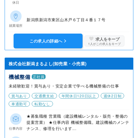
休日
新潟県新潟市東区山木戸６丁目４番１７号
就業場所
求人をキープ
この求人の詳細へ
1
人がこの求人をキープ
株式会社新潟まるよし(卸売業・小売業)
機械整備
正社員
未経験歓迎！賞与あり・安定企業で学べる機械整備の仕事
賞与あり
交通費支給
年間休日120日以上
週休2日制
車通勤可
転勤なし
★募集職種 営業職（建設機械レンタル・販売・整備の
提案営業） ★仕事内容 機械整備職。建設機械のメンテ
ナンス、修理を行います...
仕事内容