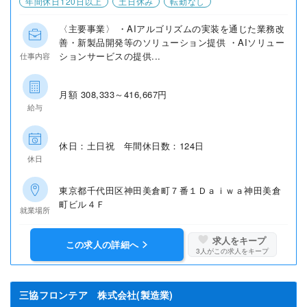
年間休日120日以上
土日休み
転勤なし
〈主要事業〉 ・AIアルゴリズムの実装を通じた業務改
善・新製品開発等のソリューション提供 ・AIソリュー
ションサービスの提供...
仕事内容
月額 308,333～416,667円
給与
休日：土日祝 年間休日数：124日
休日
東京都千代田区神田美倉町７番１Ｄａｉｗａ神田美倉
町ビル４Ｆ
就業場所
求人をキープ
この求人の詳細へ
3
人がこの求人をキープ
三協フロンテア 株式会社(製造業)