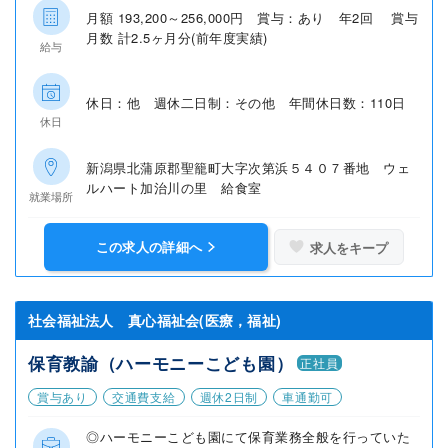
月額 193,200～256,000円 賞与：あり 年2回 賞与
月数 計2.5ヶ月分(前年度実績)
給与
休日：他 週休二日制：その他 年間休日数：110日
休日
新潟県北蒲原郡聖籠町大字次第浜５４０７番地 ウェ
ルハート加治川の里 給食室
就業場所
この求人の詳細へ
求人をキープ
社会福祉法人 真心福祉会(医療，福祉)
保育教諭（ハーモニーこども園）
正社員
賞与あり
交通費支給
週休2日制
車通勤可
◎ハーモニーこども園にて保育業務全般を行っていた