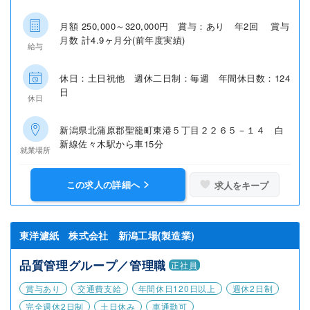
月額 250,000～320,000円 賞与：あり 年2回 賞与
月数 計4.9ヶ月分(前年度実績)
給与
休日：土日祝他 週休二日制：毎週 年間休日数：124
日
休日
新潟県北蒲原郡聖籠町東港５丁目２２６５－１４ 白
新線佐々木駅から車15分
就業場所
この求人の詳細へ
求人をキープ
東洋濾紙 株式会社 新潟工場(製造業)
品質管理グループ／管理職
正社員
賞与あり
交通費支給
年間休日120日以上
週休2日制
完全週休2日制
土日休み
車通勤可