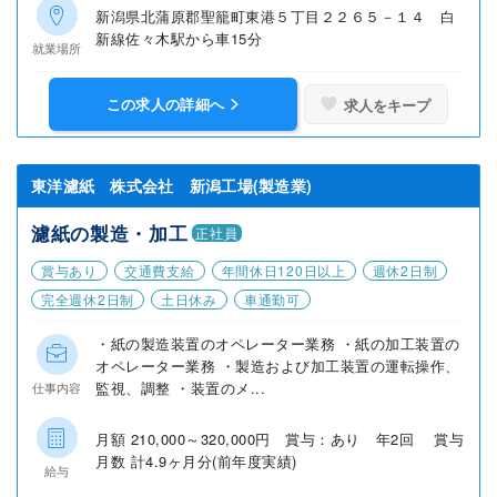
新潟県北蒲原郡聖籠町東港５丁目２２６５－１４ 白
新線佐々木駅から車15分
就業場所
この求人の詳細へ
求人をキープ
東洋濾紙 株式会社 新潟工場(製造業)
濾紙の製造・加工
正社員
賞与あり
交通費支給
年間休日120日以上
週休2日制
完全週休2日制
土日休み
車通勤可
・紙の製造装置のオペレーター業務 ・紙の加工装置の
オペレーター業務 ・製造および加工装置の運転操作、
監視、調整 ・装置のメ...
仕事内容
月額 210,000～320,000円 賞与：あり 年2回 賞与
月数 計4.9ヶ月分(前年度実績)
給与