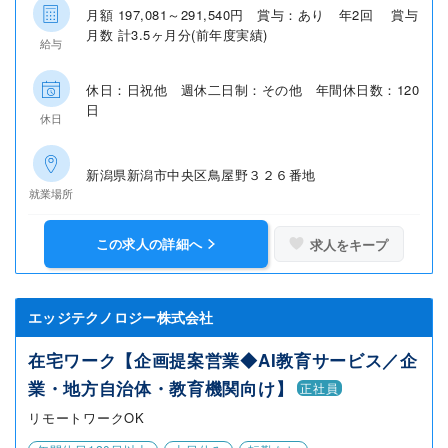
月額 197,081～291,540円 賞与：あり 年2回 賞与
月数 計3.5ヶ月分(前年度実績)
給与
休日：日祝他 週休二日制：その他 年間休日数：120
日
休日
新潟県新潟市中央区鳥屋野３２６番地
就業場所
この求人の詳細へ
求人をキープ
エッジテクノロジー株式会社
在宅ワーク【企画提案営業◆AI教育サービス／企
業・地方自治体・教育機関向け】
正社員
リモートワークOK