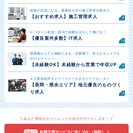
資格が武器になる。需要拡大中の施工管理を新潟で。
【おすすめ求人】施工管理求人
U・Iターン歓迎！新潟で経験を活かして働ける！
【優良案件多数】IT求人
異業種からでも挑戦できる。営業職で、収入もキャリアも
次のステージへ。
【未経験OK】未経験から営業で年収UP
＃工業高校卒＃テクノスクール＃ポリテクセンター
【長岡・県央エリア】地元優良のものづく
り求人
あなた専任のエージェントが全力サポートします！
転職支援サービスに申し込む（無料）
簡単1分