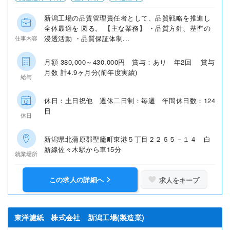
新潟工場の品質管理責任者として、品質戦略を推進し
全体最適を 図る。 【主な業務】 ・品質方針、基準の
浸透活動 ・品質保証体制...
仕事内容
月額 380,000～430,000円 賞与：あり 年2回 賞与
月数 計4.9ヶ月分(前年度実績)
給与
休日：土日祝他 週休二日制：毎週 年間休日数：124
日
休日
新潟県北蒲原郡聖籠町東港５丁目２２６５－１４ 白
新線佐々木駅から車15分
就業場所
この求人の詳細へ
求人をキープ
東洋濾紙 株式会社 新潟工場(製造業)