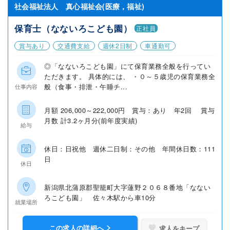
社会福祉法人 真心福祉会(医療，福祉)
保育士（なないろこども園）
正社員
賞与あり
交通費支給
週休2日制
車通勤可
◎「なないろこども園」にて保育業務全般を行ってい
ただきます。 具体的には、 ・０～５歳児の保育業務全
般（食事・排泄・午睡チ...
仕事内容
月額 206,000～222,000円 賞与：あり 年2回 賞与
月数 計3.2ヶ月分(前年度実績)
給与
休日：日祝他 週休二日制：その他 年間休日数：111
日
休日
新潟県北蒲原郡聖籠町大字蓮野２０６８番地「なない
ろこども園」 佐々木駅から車10分
就業場所
この求人の詳細へ
求人をキープ