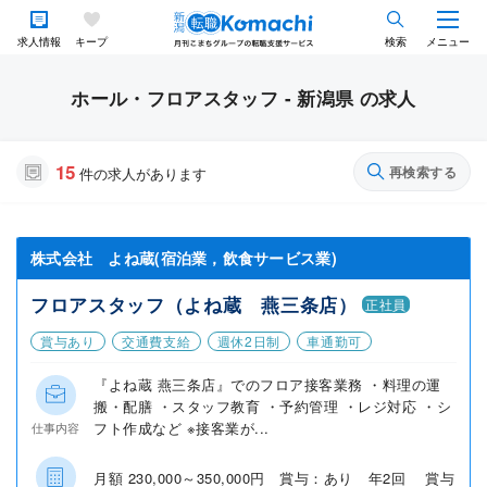
求人情報
キープ
検索
メニュー
ホール・フロアスタッフ - 新潟県 の求人
15
再検索する
件の求人があります
株式会社 よね蔵(宿泊業，飲食サービス業)
フロアスタッフ（よね蔵 燕三条店）
正社員
賞与あり
交通費支給
週休2日制
車通勤可
『よね蔵 燕三条店』でのフロア接客業務 ・料理の運
搬・配膳 ・スタッフ教育 ・予約管理 ・レジ対応 ・シ
フト作成など ※接客業が...
仕事内容
月額 230,000～350,000円 賞与：あり 年2回 賞与