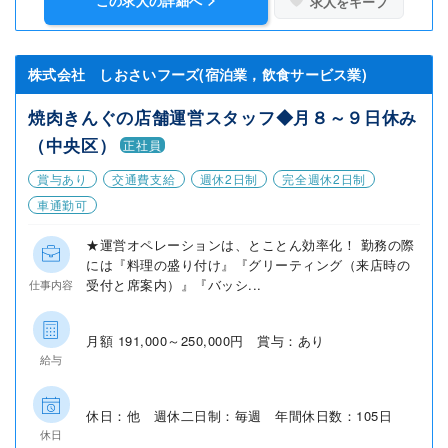
この求人の詳細へ
求人をキープ
株式会社 しおさいフーズ(宿泊業，飲食サービス業)
焼肉きんぐの店舗運営スタッフ◆月８～９日休み
（中央区）
正社員
賞与あり
交通費支給
週休2日制
完全週休2日制
車通勤可
★運営オペレーションは、とことん効率化！ 勤務の際
には『料理の盛り付け』『グリーティング（来店時の
受付と席案内）』『バッシ...
仕事内容
月額 191,000～250,000円 賞与：あり
給与
休日：他 週休二日制：毎週 年間休日数：105日
休日