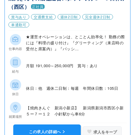
（西区）
正社員
賞与あり
交通費支給
週休2日制
完全週休2日制
車通勤可
★運営オペレーションは、とことん効率化！ 勤務の際
には『料理の盛り付け』『グリーティング（来店時の
受付と席案内）』『バッシ...
仕事内容
月額 191,000～250,000円 賞与：あり
給与
休日：他 週休二日制：毎週 年間休日数：105日
休日
【焼肉きんぐ 新潟小新店】 新潟県新潟市西区小新
５ー７ー１２ 小針駅から車6分
就業場所
この求人の詳細へ
求人をキープ