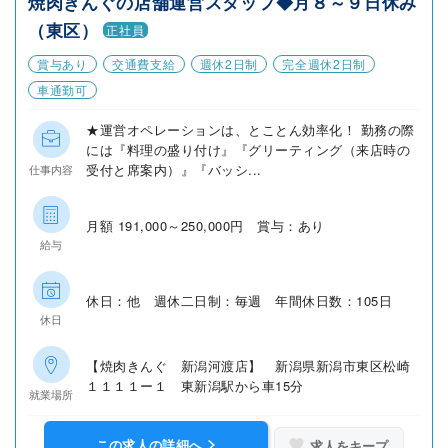
焼肉きんぐの店舗運営スタッフ◆月８～９日休み
（東区）
正社員
賞与あり
交通費支給
週休2日制
完全週休2日制
車通勤可
★運営オペレーションは、とことん効率化！ 勤務の際
には『料理の盛り付け』『グリーティング（来店時の
受付と席案内）』『バッシ...
仕事内容
月額 191,000～250,000円 賞与：あり
給与
休日：他 週休二日制：毎週 年間休日数：105日
休日
【焼肉きんぐ 新潟河渡店】 新潟県新潟市東区松崎
１１１１ー１ 東新潟駅から車15分
就業場所
この求人の詳細へ
求人をキープ