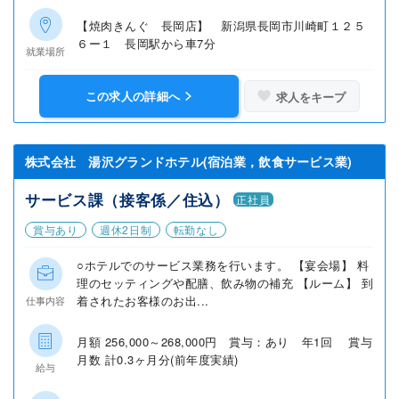
【焼肉きんぐ 長岡店】 新潟県長岡市川崎町１２５
６ー１ 長岡駅から車7分
就業場所
この求人の詳細へ
求人をキープ
株式会社 湯沢グランドホテル(宿泊業，飲食サービス業)
サービス課（接客係／住込）
正社員
賞与あり
週休2日制
転勤なし
○ホテルでのサービス業務を行います。 【宴会場】 料
理のセッティングや配膳、飲み物の補充 【ルーム】 到
着されたお客様のお出...
仕事内容
月額 256,000～268,000円 賞与：あり 年1回 賞与
月数 計0.3ヶ月分(前年度実績)
給与