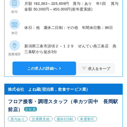
月額 182,263～225,659円 賞与：あり 年1回 賞与
金額 50,000円～450,000円(前年度実績)
給与
休日：他 週休二日制：その他 年間休日数：96日
休日
新潟県三条市須頃２－１２９ ぜんてい燕三条店 燕
三条駅から徒歩3分
就業場所
この求人の詳細へ
求人をキープ
株式会社 よね蔵(宿泊業，飲食サービス業)
フロア接客・調理スタッフ（串カツ田中 長岡駅
前店）
正社員
賞与あり
交通費支給
週休2日制
車通勤可