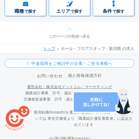
職種
エリア
条件
で探す
で探す
で探す
このページの先頭へ戻る
トップ
ホール・フロアスタッフ - 新潟県 の求人
中途採用をご検討中の企業・ご担当者様へ
個人情報保護方針
お問い合わせ
運営会社：株式会社ドットコム・マーケティング
職業紹介事業 許可・届出受理番号 15-ユ-300096
労働者派遣事業 許可・届出受理番号 派 15-300424
新潟転職Komachiを運営する(株)ドットコム・マーケティ
ングは
厚生労働省より「職業紹介優良事業者」に認定さ
れています
(c)新潟転職Komachi