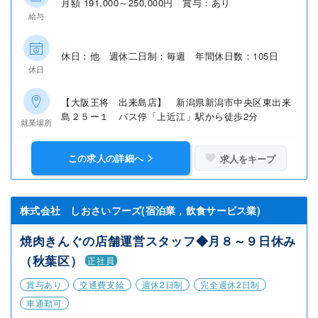
月額 191,000～250,000円 賞与：あり
給与
休日：他 週休二日制：毎週 年間休日数：105日
休日
【大阪王将 出来島店】 新潟県新潟市中央区東出来
島２５ー１ バス停「上近江」駅から徒歩2分
就業場所
この求人の詳細へ
求人をキープ
株式会社 しおさいフーズ(宿泊業，飲食サービス業)
焼肉きんぐの店舗運営スタッフ◆月８～９日休み
（秋葉区）
正社員
賞与あり
交通費支給
週休2日制
完全週休2日制
車通勤可