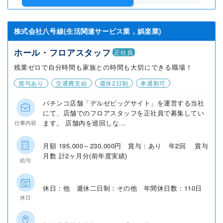
株式会社八号線(生活関連サービス業，娯楽業)
ホール・フロアスタッフ
正社員
残業ゼロで自分時間も家族との時間も大切にできる職場！
賞与あり
交通費支給
週休2日制
車通勤可
パチンコ店舗「デルゼビッグサイト」を運営する当社
にて、店舗でのフロアスタッフを正社員で募集してい
ます。 店舗内を巡回しな...
仕事内容
月額 195,000～230,000円 賞与：あり 年2回 賞与
月数 計2ヶ月分(前年度実績)
給与
休日：他 週休二日制：その他 年間休日数：110日
休日