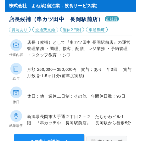
株式会社 よね蔵(宿泊業，飲食サービス業)
店長候補（串カツ田中 長岡駅前店）
正社員
賞与あり
交通費支給
週休2日制
車通勤可
店長（候補）として『串カツ田中 長岡駅前店』の運営
管理業務 ・調理、接客、配膳、レジ業務 ・予約管理
・スタッフ教育 ・シフ...
仕事内容
月額 250,000～350,000円 賞与：あり 年2回 賞与
月数 計1.5ヶ月分(前年度実績)
給与
休日：他 週休二日制：その他 年間休日数：96日
休日
新潟県長岡市大手通２丁目２－２ たちかわビル１
階 『串カツ田中 長岡駅前店』 長岡駅から徒歩5分
就業場所