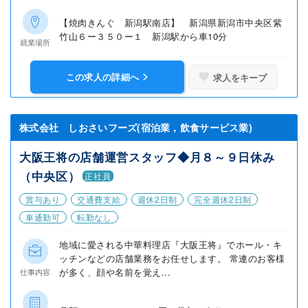
【焼肉きんぐ 新潟駅南店】 新潟県新潟市中央区紫
竹山６ー３５０ー１ 新潟駅から車10分
就業場所
この求人の詳細へ
求人をキープ
株式会社 しおさいフーズ(宿泊業，飲食サービス業)
大阪王将の店舗運営スタッフ◆月８～９日休み
（中央区）
正社員
賞与あり
交通費支給
週休2日制
完全週休2日制
車通勤可
転勤なし
地域に愛される中華料理店『大阪王将』でホール・キ
ッチンなどの店舗業務をお任せします。 常連のお客様
が多く、顔や名前を覚え...
仕事内容