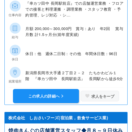
『串カツ田中 長岡駅前店』での店舗運営業務 ・フロア
での接客と料理運搬 ・調理業務 ・スタッフ教育 ・予
約管理、レジ対応 ・シ...
仕事内容
月額 200,000～300,000円 賞与：あり 年2回 賞与
月数 計1.5ヶ月分(前年度実績)
給与
休日：他 週休二日制：その他 年間休日数：96日
休日
新潟県長岡市大手通２丁目２－２ たちかわビル１
階 『串カツ田中 長岡駅前店』 長岡駅から徒歩5分
就業場所
この求人の詳細へ
求人をキープ
株式会社 しおさいフーズ(宿泊業，飲食サービス業)
焼肉きんぐの店舗運営スタッフ◆月８～９日休み