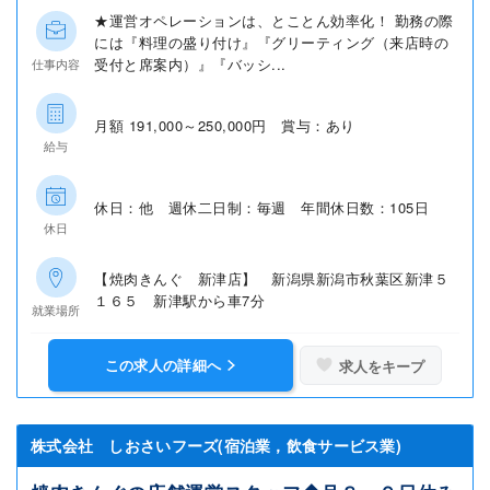
★運営オペレーションは、とことん効率化！ 勤務の際
には『料理の盛り付け』『グリーティング（来店時の
受付と席案内）』『バッシ...
仕事内容
月額 191,000～250,000円 賞与：あり
給与
休日：他 週休二日制：毎週 年間休日数：105日
休日
【焼肉きんぐ 新津店】 新潟県新潟市秋葉区新津５
１６５ 新津駅から車7分
就業場所
この求人の詳細へ
求人をキープ
株式会社 しおさいフーズ(宿泊業，飲食サービス業)