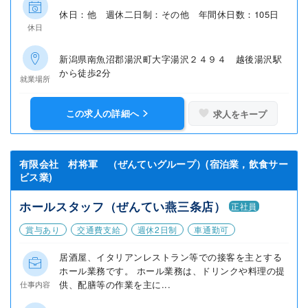
休日：他 週休二日制：その他 年間休日数：105日
休日
新潟県南魚沼郡湯沢町大字湯沢２４９４ 越後湯沢駅
から徒歩2分
就業場所
この求人の詳細へ
求人をキープ
有限会社 村将軍 （ぜんていグループ）(宿泊業，飲食サー
ビス業)
ホールスタッフ（ぜんてい燕三条店）
正社員
賞与あり
交通費支給
週休2日制
車通勤可
居酒屋、イタリアンレストラン等での接客を主とする
ホール業務です。 ホール業務は、ドリンクや料理の提
供、配膳等の作業を主に...
仕事内容