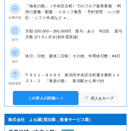
『海老の髭』（中央区古町）でのフロア接客業務 ・料
理の運搬・配膳 ・スタッフ教育 ・予約管理 ・レジ対
応 ・シフト作成など ※...
仕事内容
月額 230,000～350,000円 賞与：あり 年2回 賞与
月数 計1.5ヶ月分(前年度実績)
給与
休日：日他 週休二日制：その他 年間休日数：84日
休日
〒９５１－８０６３ 新潟市中央区古町通８番町１４
３３－２ 『海老の髭』 新潟駅から車10分
就業場所
この求人の詳細へ
求人をキープ
株式会社 よね蔵(宿泊業，飲食サービス業)