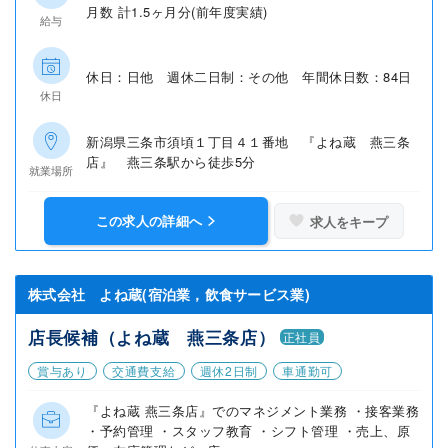
月数 計1.5ヶ月分(前年度実績)
給与
休日：日他 週休二日制：その他 年間休日数：84日
休日
新潟県三条市須頃１丁目４１番地 『よね蔵 燕三条
店』 燕三条駅から徒歩5分
就業場所
この求人の詳細へ
求人をキープ
株式会社 よね蔵(宿泊業，飲食サービス業)
店長候補（よね蔵 燕三条店）
正社員
賞与あり
交通費支給
週休2日制
車通勤可
『よね蔵 燕三条店』でのマネジメント業務 ・接客業務
・予約管理 ・スタッフ教育 ・シフト管理 ・売上、原