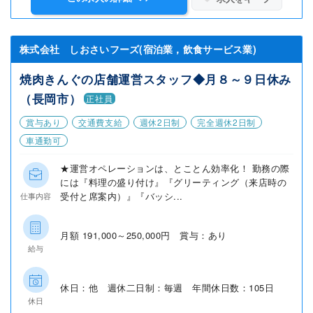
株式会社 しおさいフーズ(宿泊業，飲食サービス業)
焼肉きんぐの店舗運営スタッフ◆月８～９日休み
（長岡市）
正社員
賞与あり
交通費支給
週休2日制
完全週休2日制
車通勤可
★運営オペレーションは、とことん効率化！ 勤務の際
には『料理の盛り付け』『グリーティング（来店時の
受付と席案内）』『バッシ...
仕事内容
月額 191,000～250,000円 賞与：あり
給与
休日：他 週休二日制：毎週 年間休日数：105日
休日