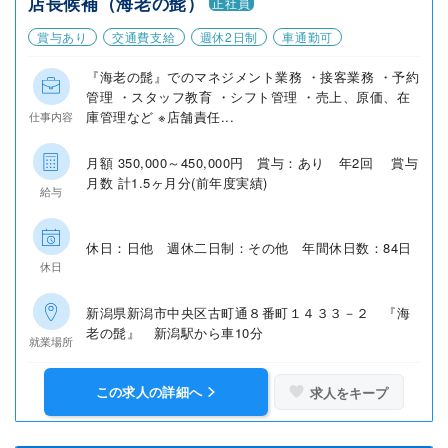
店長候補（海老の髭）
正社員
賞与あり
交通費支給
週休2日制
車通勤可
『海老の髭』でのマネジメント業務 ・接客業務 ・予約
管理 ・スタッフ教育 ・シフト管理 ・売上、原価、在
庫管理など ※店舗責任...
仕事内容
月額 350,000～450,000円 賞与：あり 年2回 賞与
月数 計1.5ヶ月分(前年度実績)
給与
休日：日他 週休二日制：その他 年間休日数：84日
休日
新潟県新潟市中央区古町通８番町１４３３－２ 『海
老の髭』 新潟駅から車10分
就業場所
この求人の詳細へ
求人をキープ