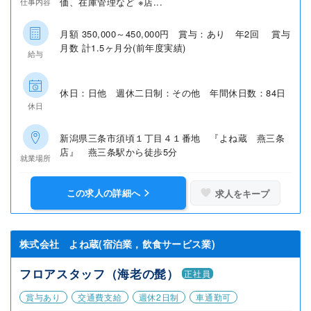
価、在庫管理など ※店...
仕事内容
月額 350,000～450,000円 賞与：あり 年2回 賞与
月数 計1.5ヶ月分(前年度実績)
給与
休日：日他 週休二日制：その他 年間休日数：84日
休日
新潟県三条市須頃１丁目４１番地 『よね蔵 燕三条
店』 燕三条駅から徒歩5分
就業場所
この求人の詳細へ
求人をキープ
株式会社 よね蔵(宿泊業，飲食サービス業)
フロアスタッフ（海老の髭）
正社員
賞与あり
交通費支給
週休2日制
車通勤可