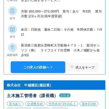
月額 200,000～270,000円 賞与：あり 年2回 賞与
月数 計2ヶ月分(前年度実績)
給与
休日：日祝他 週休二日制：その他 年間休日数：115
日
休日
新潟県三島郡出雲崎町大字船橋４７２－１ 新潟サン
リン（株） ライフエイド出雲崎 小木ノ城駅から徒
歩5分
就業場所
この求人の詳細へ
求人をキープ
株式会社 中越建設(建設業)
土木施工管理者（課長職）
正社員
賞与あり
交通費支給
年間休日120日以上
週休2日制