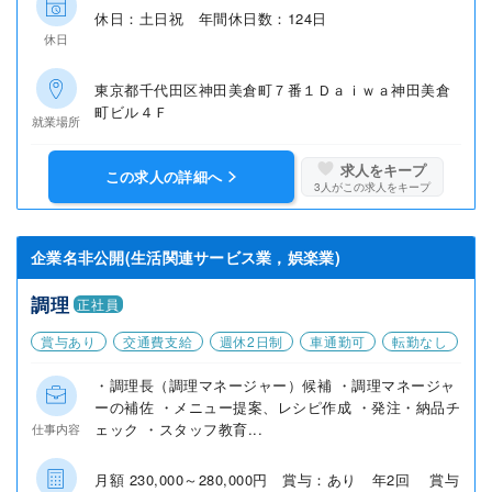
休日：土日祝 年間休日数：124日
休日
東京都千代田区神田美倉町７番１Ｄａｉｗａ神田美倉
町ビル４Ｆ
就業場所
求人をキープ
この求人の詳細へ
3
人がこの求人をキープ
企業名非公開(生活関連サービス業，娯楽業)
調理
正社員
賞与あり
交通費支給
週休2日制
車通勤可
転勤なし
・調理長（調理マネージャー）候補 ・調理マネージャ
ーの補佐 ・メニュー提案、レシピ作成 ・発注・納品チ
ェック ・スタッフ教育...
仕事内容
月額 230,000～280,000円 賞与：あり 年2回 賞与