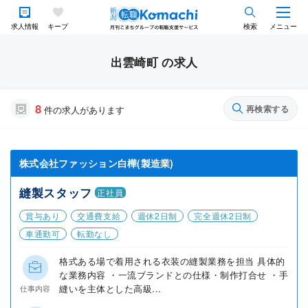
求人情報
キープ
検索
メニュー
出雲崎町 の求人
8
再検索する
件の求人があります
株式会社ファッション白樺(製造業)
縫製スタッフ
正社員
賞与あり
交通費支給
週休2日制
完全週休2日制
車通勤可
転勤なし
格式ある場で着用される衣装の縫製業務を担当 具体的
な業務内容 ・一流ブランドとの仕様・制作打合せ ・手
縫いを主体とした高級...
仕事内容