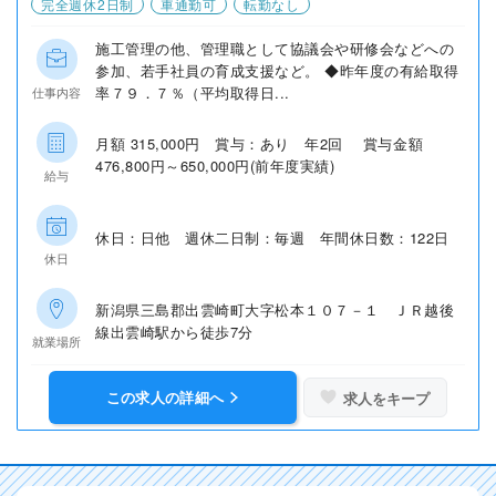
完全週休2日制
車通勤可
転勤なし
施工管理の他、管理職として協議会や研修会などへの
参加、若手社員の育成支援など。 ◆昨年度の有給取得
率７９．７％（平均取得日...
仕事内容
月額 315,000円 賞与：あり 年2回 賞与金額
476,800円～650,000円(前年度実績)
給与
休日：日他 週休二日制：毎週 年間休日数：122日
休日
新潟県三島郡出雲崎町大字松本１０７－１ ＪＲ越後
線出雲崎駅から徒歩7分
就業場所
この求人の詳細へ
求人をキープ