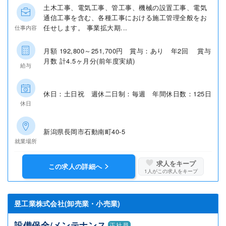
土木工事、電気工事、管工事、機械の設置工事、電気
通信工事を含む、各種工事における施工管理全般をお
任せします。 事業拡大期...
仕事内容
月額 192,800～251,700円 賞与：あり 年2回 賞与
月数 計4.5ヶ月分(前年度実績)
給与
休日：土日祝 週休二日制：毎週 年間休日数：125日
休日
新潟県長岡市石動南町40-5
就業場所
求人をキープ
この求人の詳細へ
1
人がこの求人をキープ
昱工業株式会社(卸売業・小売業)
設備保全/メンテナンス
正社員