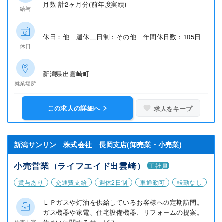
月数 計2ヶ月分(前年度実績)
給与
休日：他 週休二日制：その他 年間休日数：105日
休日
新潟県出雲崎町
就業場所
この求人の詳細へ
求人をキープ
新潟サンリン 株式会社 長岡支店(卸売業・小売業)
小売営業（ライフエイド出雲崎）
正社員
賞与あり
交通費支給
週休2日制
車通勤可
転勤なし
ＬＰガスや灯油を供給しているお客様への定期訪問。
ガス機器や家電、住宅設備機器、リフォームの提案。
住まいに関するサービス...
仕事内容