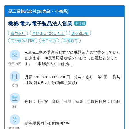
昱工業株式会社(卸売業・小売業)
機械/電気/電子製品法人営業
正社員
賞与あり
年間休日120日以上
週休2日制
完全週休2日制
土日休み
車通勤可
■設備工事の受注活動並びに機器卸売の営業をしていた
だきます。 ■長岡周辺地域を中心とした活動となりま
す。 ・未経験の方には指...
仕事内容
月額 192,800～262,700円 賞与：あり 年2回 賞与
月数 計4.5ヶ月分(前年度実績)
給与
休日：土日祝 週休二日制：毎週 年間休日数：125日
休日
新潟県長岡市石動南町40-5
就業場所