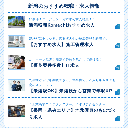
新潟のおすすめ転職・求人情報
好条件！エージェントおすすめ求人特集！！
新潟転職Komachiおすすめ求人
資格が武器になる。需要拡大中の施工管理を新潟で。
【おすすめ求人】施工管理求人
U・Iターン歓迎！新潟で経験を活かして働ける！
【優良案件多数】IT求人
異業種からでも挑戦できる。営業職で、収入もキャリアも
次のステージへ。
【未経験OK】未経験から営業で年収UP
＃工業高校卒＃テクノスクール＃ポリテクセンター
【長岡・県央エリア】地元優良のものづく
り求人