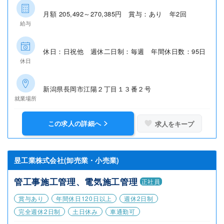
月額 205,492～270,385円 賞与：あり 年2回
給与
休日：日祝他 週休二日制：毎週 年間休日数：95日
休日
新潟県長岡市江陽２丁目１３番２号
就業場所
この求人の詳細へ
求人をキープ
昱工業株式会社(卸売業・小売業)
管工事施工管理、電気施工管理
正社員
賞与あり
年間休日120日以上
週休2日制
完全週休2日制
土日休み
車通勤可