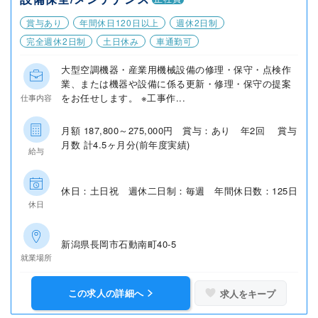
賞与あり
年間休日120日以上
週休2日制
完全週休2日制
土日休み
車通勤可
大型空調機器・産業用機械設備の修理・保守・点検作
業、または機器や設備に係る更新・修理・保守の提案
をお任せします。 ※工事作...
仕事内容
月額 187,800～275,000円 賞与：あり 年2回 賞与
月数 計4.5ヶ月分(前年度実績)
給与
休日：土日祝 週休二日制：毎週 年間休日数：125日
休日
新潟県長岡市石動南町40-5
就業場所
この求人の詳細へ
求人をキープ