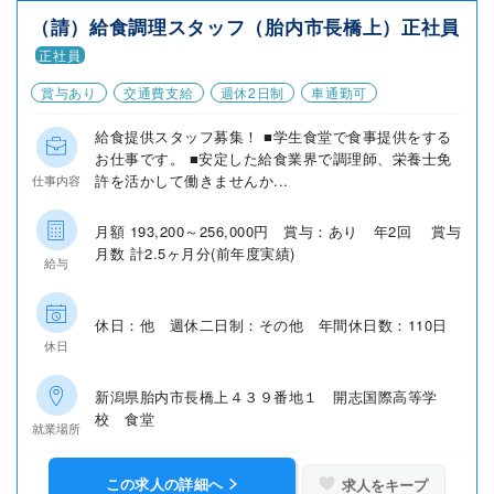
（請）給食調理スタッフ（胎内市長橋上）正社員
正社員
賞与あり
交通費支給
週休2日制
車通勤可
給食提供スタッフ募集！ ■学生食堂で食事提供をする
お仕事です。 ■安定した給食業界で調理師、栄養士免
許を活かして働きませんか...
仕事内容
月額 193,200～256,000円 賞与：あり 年2回 賞与
月数 計2.5ヶ月分(前年度実績)
給与
休日：他 週休二日制：その他 年間休日数：110日
休日
新潟県胎内市長橋上４３９番地１ 開志国際高等学
校 食堂
就業場所
この求人の詳細へ
求人をキープ