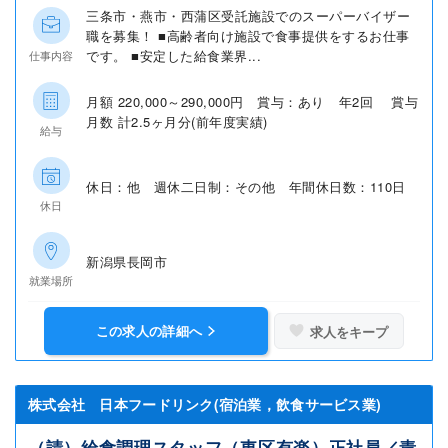
三条市・燕市・西蒲区受託施設でのスーパーバイザー
職を募集！ ■高齢者向け施設で食事提供をするお仕事
です。 ■安定した給食業界...
仕事内容
月額 220,000～290,000円 賞与：あり 年2回 賞与
月数 計2.5ヶ月分(前年度実績)
給与
休日：他 週休二日制：その他 年間休日数：110日
休日
新潟県長岡市
就業場所
この求人の詳細へ
求人をキープ
株式会社 日本フードリンク(宿泊業，飲食サービス業)
（請）給食調理スタッフ（東区有楽）正社員／責