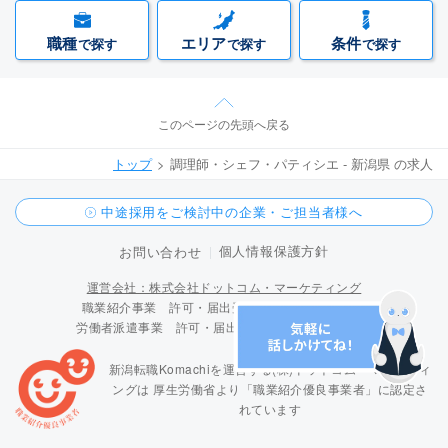
職種
エリア
条件
で探す
で探す
で探す
このページの先頭へ戻る
トップ
調理師・シェフ・パティシエ - 新潟県 の求人
中途採用をご検討中の企業・ご担当者様へ
個人情報保護方針
お問い合わせ
運営会社：株式会社ドットコム・マーケティング
職業紹介事業 許可・届出受理番号 15-ユ-300096
労働者派遣事業 許可・届出受理番号 派 15-300424
新潟転職Komachiを運営する(株)ドットコム・マーケティ
ングは
厚生労働省より「職業紹介優良事業者」に認定さ
れています