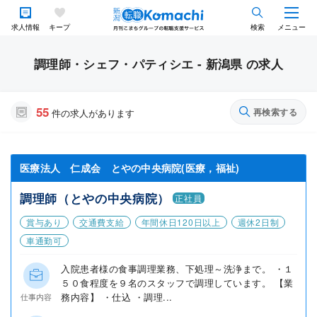
求人情報
キープ
検索
メニュー
調理師・シェフ・パティシエ - 新潟県 の求人
55
再検索する
件の求人があります
医療法人 仁成会 とやの中央病院(医療，福祉)
調理師（とやの中央病院）
正社員
賞与あり
交通費支給
年間休日120日以上
週休2日制
車通勤可
入院患者様の食事調理業務、下処理～洗浄まで。 ・１
５０食程度を９名のスタッフで調理しています。 【業
務内容】 ・仕込 ・調理...
仕事内容