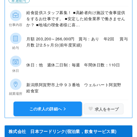
車通勤可
給食提供スタッフ募集！ ■高齢者向け施設で食事提供
をするお仕事です。 ■安定した給食業界で働きません
か？ ■地域の喫食者様に喜...
仕事内容
月額 203,200～266,000円 賞与：あり 年2回 賞与
月数 計2.5ヶ月分(前年度実績)
給与
休日：他 週休二日制：毎週 年間休日数：110日
休日
新潟県阿賀野市上中９３番地 ウェルハート阿賀野
給食室
就業場所
この求人の詳細へ
求人をキープ
株式会社 日本フードリンク(宿泊業，飲食サービス業)