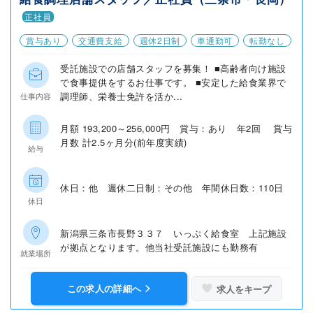
正社員
賞与あり
交通費支給
週休2日制
車通勤可
転勤なし
受託施設での店舗スタッフを募集！ ■高齢者向け施設
で食事提供をするお仕事です。 ■安定した給食業界で
調理師、栄養士免許を活か...
仕事内容
月額 193,200～256,000円 賞与：あり 年2回 賞与
月数 計2.5ヶ月分(前年度実績)
給与
休日：他 週休二日制：その他 年間休日数：110日
休日
新潟県三条市長野３３７ いっぷく給食室 上記施設
が拠点となります。他当社受託施設にも勤務有
就業場所
この求人の詳細へ
求人をキープ