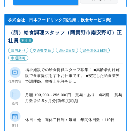
株式会社 日本フードリンク(宿泊業，飲食サービス業)
（請）給食調理スタッフ（阿賀野市南安野町）正
社員
正社員
賞与あり
交通費支給
週休2日制
完全週休2日制
車通勤可
福祉施設での給食提供スタッフ募集！ ■高齢者向け施
設で食事提供をするお仕事です。 ■安定した給食業界
で調理師、栄養士免許を活...
仕事内容
月額 193,200～256,000円 賞与：あり 年2回 賞与
月数 計2.5ヶ月分(前年度実績)
給与
休日：他 週休二日制：毎週 年間休日数：110日
休日