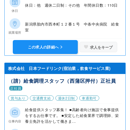
休日：他 週休二日制：その他 年間休日数：110日
休日
新潟県胎内市西本町１２番１号 中条中央病院 給食
室
就業場所
この求人の詳細へ
求人をキープ
株式会社 日本フードリンク(宿泊業，飲食サービス業)
（請）給食調理スタッフ（西蒲区押付）正社員
正社員
賞与あり
交通費支給
週休2日制
車通勤可
給食提供スタッフ募集！ ■高齢者向け施設で食事提供
をするお仕事です。 ■安定した給食業界で調理師、栄
養士免許を活かして働きま...
仕事内容