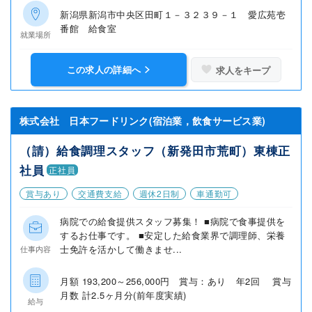
新潟県新潟市中央区田町１－３２３９－１ 愛広苑壱
番館 給食室
就業場所
この求人の詳細へ
求人をキープ
株式会社 日本フードリンク(宿泊業，飲食サービス業)
（請）給食調理スタッフ（新発田市荒町）東棟正
社員
正社員
賞与あり
交通費支給
週休2日制
車通勤可
病院での給食提供スタッフ募集！ ■病院で食事提供を
するお仕事です。 ■安定した給食業界で調理師、栄養
士免許を活かして働きませ...
仕事内容
月額 193,200～256,000円 賞与：あり 年2回 賞与
月数 計2.5ヶ月分(前年度実績)
給与