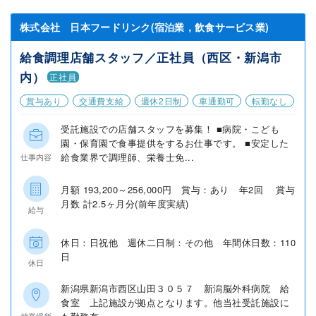
株式会社 日本フードリンク(宿泊業，飲食サービス業)
給食調理店舗スタッフ／正社員（西区・新潟市
内）
正社員
賞与あり
交通費支給
週休2日制
車通勤可
転勤なし
受託施設での店舗スタッフを募集！ ■病院・こども
園・保育園で食事提供をするお仕事です。 ■安定した
給食業界で調理師、栄養士免...
仕事内容
月額 193,200～256,000円 賞与：あり 年2回 賞与
月数 計2.5ヶ月分(前年度実績)
給与
休日：日祝他 週休二日制：その他 年間休日数：110
日
休日
新潟県新潟市西区山田３０５７ 新潟脳外科病院 給
食室 上記施設が拠点となります。他当社受託施設に
就業場所