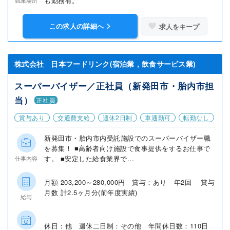
も勤務有。
この求人の詳細へ
求人をキープ
株式会社 日本フードリンク(宿泊業，飲食サービス業)
スーパーバイザー／正社員（新発田市・胎内市担
当）
正社員
賞与あり
交通費支給
週休2日制
車通勤可
転勤なし
新発田市・胎内市内受託施設でのスーパーバイザー職
を募集！ ■高齢者向け施設で食事提供をするお仕事で
す。 ■安定した給食業界で...
仕事内容
月額 203,200～280,000円 賞与：あり 年2回 賞与
月数 計2.5ヶ月分(前年度実績)
給与
休日：他 週休二日制：その他 年間休日数：110日