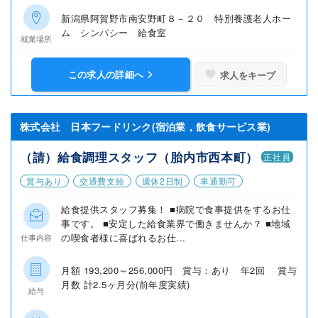
新潟県阿賀野市南安野町８－２０ 特別養護老人ホー
ム シンパシー 給食室
就業場所
この求人の詳細へ
求人をキープ
株式会社 日本フードリンク(宿泊業，飲食サービス業)
（請）給食調理スタッフ（胎内市西本町）
正社員
賞与あり
交通費支給
週休2日制
車通勤可
給食提供スタッフ募集！ ■病院で食事提供をするお仕
事です。 ■安定した給食業界で働きませんか？ ■地域
の喫食者様に喜ばれるお仕...
仕事内容
月額 193,200～256,000円 賞与：あり 年2回 賞与
月数 計2.5ヶ月分(前年度実績)
給与