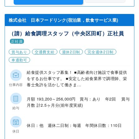
株式会社 日本フードリンク(宿泊業，飲食サービス業)
（請）給食調理スタッフ（中央区田町）正社員
正社員
賞与あり
交通費支給
週休2日制
完全週休2日制
車通勤可
給食提供スタッフ募集！ ■高齢者向け施設で食事提供
をするお仕事です。 ■安定した給食業界で調理師、栄
養士免許を活かして働きま...
仕事内容
月額 193,200～256,000円 賞与：あり 年2回 賞与
月数 計2.5ヶ月分(前年度実績)
給与
休日：他 週休二日制：毎週 年間休日数：110日
休日