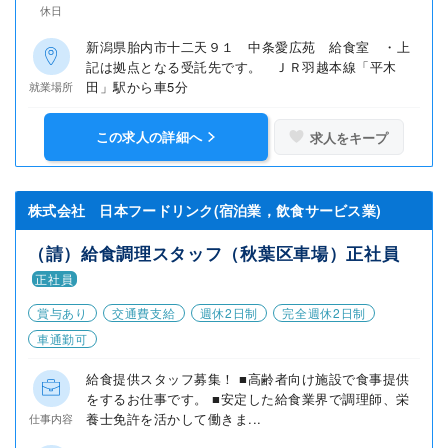
休日
新潟県胎内市十二天９１ 中条愛広苑 給食室 ・上
記は拠点となる受託先です。 ＪＲ羽越本線「平木
田」駅から車5分
就業場所
この求人の詳細へ
求人をキープ
株式会社 日本フードリンク(宿泊業，飲食サービス業)
（請）給食調理スタッフ（秋葉区車場）正社員
正社員
賞与あり
交通費支給
週休2日制
完全週休2日制
車通勤可
給食提供スタッフ募集！ ■高齢者向け施設で食事提供
をするお仕事です。 ■安定した給食業界で調理師、栄
養士免許を活かして働きま...
仕事内容