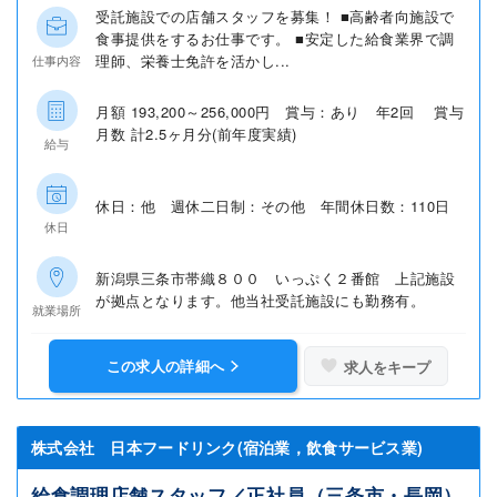
受託施設での店舗スタッフを募集！ ■高齢者向施設で
食事提供をするお仕事です。 ■安定した給食業界で調
理師、栄養士免許を活かし...
仕事内容
月額 193,200～256,000円 賞与：あり 年2回 賞与
月数 計2.5ヶ月分(前年度実績)
給与
休日：他 週休二日制：その他 年間休日数：110日
休日
新潟県三条市帯織８００ いっぷく２番館 上記施設
が拠点となります。他当社受託施設にも勤務有。
就業場所
この求人の詳細へ
求人をキープ
株式会社 日本フードリンク(宿泊業，飲食サービス業)
給食調理店舗スタッフ／正社員（三条市・長岡）