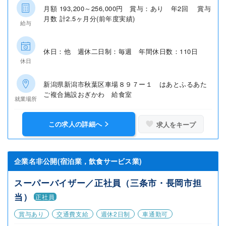
月額 193,200～256,000円 賞与：あり 年2回 賞与
月数 計2.5ヶ月分(前年度実績)
給与
休日：他 週休二日制：毎週 年間休日数：110日
休日
新潟県新潟市秋葉区車場８９７ー１ はあとふるあた
ご複合施設おぎかわ 給食室
就業場所
この求人の詳細へ
求人をキープ
企業名非公開(宿泊業，飲食サービス業)
スーパーバイザー／正社員（三条市・長岡市担
当）
正社員
賞与あり
交通費支給
週休2日制
車通勤可