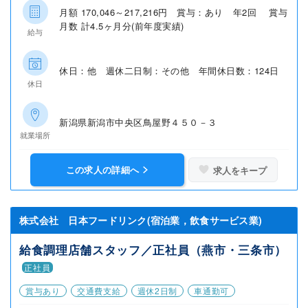
月額 170,046～217,216円 賞与：あり 年2回 賞与
月数 計4.5ヶ月分(前年度実績)
給与
休日：他 週休二日制：その他 年間休日数：124日
休日
新潟県新潟市中央区鳥屋野４５０－３
就業場所
この求人の詳細へ
求人をキープ
株式会社 日本フードリンク(宿泊業，飲食サービス業)
給食調理店舗スタッフ／正社員（燕市・三条市）
正社員
賞与あり
交通費支給
週休2日制
車通勤可