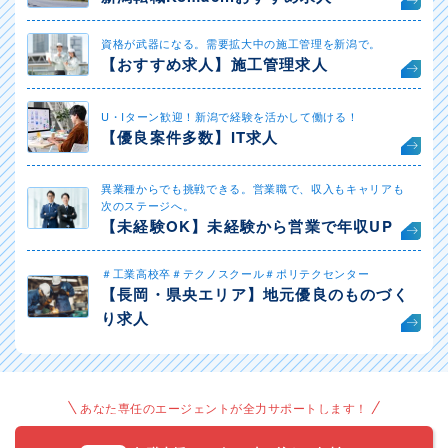
資格が武器になる。需要拡大中の施工管理を新潟で。
【おすすめ求人】施工管理求人
U・Iターン歓迎！新潟で経験を活かして働ける！
【優良案件多数】IT求人
異業種からでも挑戦できる。営業職で、収入もキャリアも
次のステージへ。
【未経験OK】未経験から営業で年収UP
＃工業高校卒＃テクノスクール＃ポリテクセンター
【長岡・県央エリア】地元優良のものづく
り求人
あなた専任のエージェントが全力サポートします！