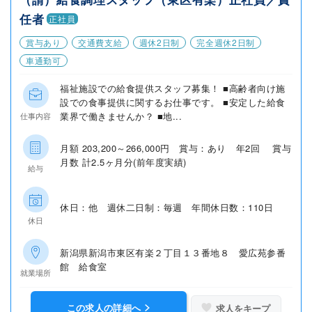
任者
正社員
賞与あり
交通費支給
週休2日制
完全週休2日制
車通勤可
福祉施設での給食提供スタッフ募集！ ■高齢者向け施
設での食事提供に関するお仕事です。 ■安定した給食
業界で働きませんか？ ■地...
仕事内容
月額 203,200～266,000円 賞与：あり 年2回 賞与
月数 計2.5ヶ月分(前年度実績)
給与
休日：他 週休二日制：毎週 年間休日数：110日
休日
新潟県新潟市東区有楽２丁目１３番地８ 愛広苑参番
館 給食室
就業場所
この求人の詳細へ
求人をキープ