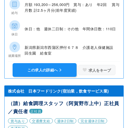
月額 193,200～256,000円 賞与：あり 年2回 賞与
月数 計2.5ヶ月分(前年度実績)
給与
休日：他 週休二日制：その他 年間休日数：110日
休日
新潟県新潟市西蒲区押付６７８ 介護老人保健施設
回生園 給食室
就業場所
この求人の詳細へ
求人をキープ
株式会社 日本フードリンク(宿泊業，飲食サービス業)
（請）給食調理スタッフ（阿賀野市上中）正社員
／責任者
正社員
賞与あり
交通費支給
週休2日制
完全週休2日制