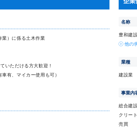
企業
名称
豊和建
作業）に係る土木作業
他の
業種
していただける方大歓迎！
有車有、マイカー使用も可）
建設業
事業内
総合建
クリー
売買