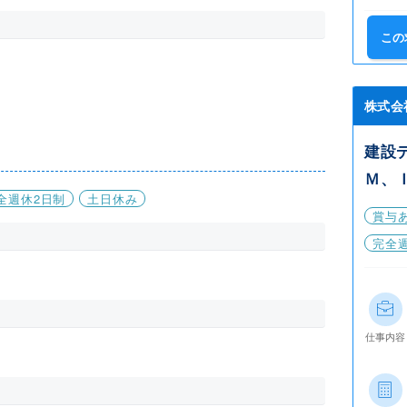
この
株式会
建設
Ｍ、
全週休2日制
土日休み
賞与
完全
仕事内容