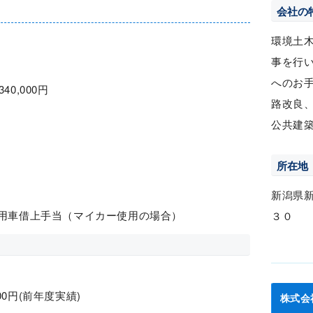
会社の
環境土
事を行
へのお
340,000円
路改良
公共建
所在地
新潟県
家用車借上手当（マイカー使用の場合）
３０
000円(前年度実績)
株式会