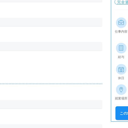
完全
仕事内容
給与
休日
就業場所
この