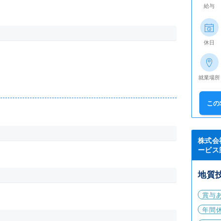
給与
休日
就業場所
この
株式会
ービス
地質
賞与
年間休