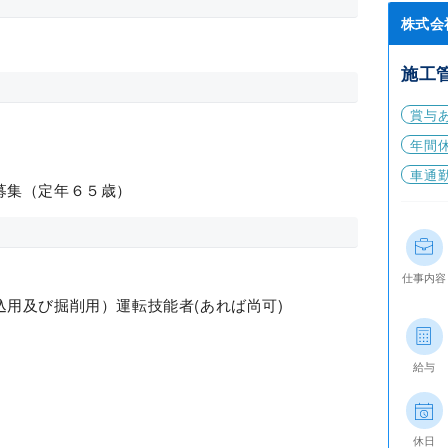
株式会
施工
賞与
年間休
車通
募集（定年６５歳）
仕事内容
用及び掘削用）運転技能者(あれば尚可)
給与
休日