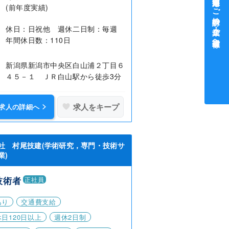
中途採用をご検討中の企業・ご担当者様へ
(前年度実績)
休日：日祝他 週休二日制：毎週
年間休日数：110日
新潟県新潟市中央区白山浦２丁目６
４５－１ ＪＲ白山駅から徒歩3分
求人をキープ
求人の詳細へ
社 村尾技建(学術研究，専門・技術サ
業)
技術者
正社員
あり
交通費支給
日120日以上
週休2日制