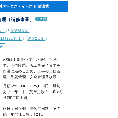
社デーロス・イースト(建設業)
管理（補修事業）
正社員
あり
交通費支給
日120日以上
週休2日制
勤可
○補修工事を受注した物件につい
て、準備段階から工事完了までを
円滑に進めるため、工事の工程管
理、品質管理、安全管理及び原...
月額 250,000～625,000円 賞与：
あり 年1回 賞与月数 計1.5ヶ月
分(前年度実績)
休日：日祝他 週休二日制：その
他 年間休日数：121日