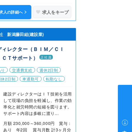
求人をキープ
求人の詳細へ
社 新潟藤田組(建設業)
ディレクター（ＢＩＭ／ＣＩ
ＩＣＴサポート）
正社員
あり
交通費支給
週休2日制
週休2日制
車通勤可
転勤なし
建設ディレクターはＩＴ技術を活用
して現場の負担を軽減し、作業の効
率化と就労時間の短縮を図ります。
サポート内容は多岐に渡り...
月額 230,000～360,000円 賞与：
あり 年2回 賞与月数 計3ヶ月分