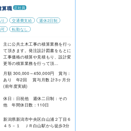
積算職
正社員
あり
交通費支給
週休2日制
勤可
転勤なし
主に公共土木工事の積算業務を行っ
て頂きます。発注設計図書をもとに
工事価格の積算や見積もり、設計変
更等の積算業務を行って頂...
月額 300,000～450,000円 賞与：
あり 年2回 賞与月数 計3ヶ月分
(前年度実績)
休日：日祝他 週休二日制：その
他 年間休日数：110日
新潟県新潟市中央区白山浦２丁目６
４５－１ ＪＲ白山駅から徒歩3分