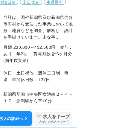
週休2日制
土日休み
車通勤可
当社は、国や新潟県及び新潟県内各
市町村から受注した事業において地
形、地質などを調査、解析し、設計
を手掛けています。主な事...
月額 230,000～432,500円 賞与：
あり 年2回 賞与月数 計6ヶ月分
(前年度実績)
休日：土日祝他 週休二日制：毎
週 年間休日数：127日
新潟県新潟市中央区女池南２－４－
１７ 新潟駅から車10分
求人をキープ
求人の詳細へ
1
人がこの求人をキープ