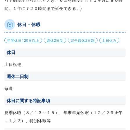
って納期がひっ迫したとき、６回を限度として１ヶ月に８０時
間、１年に７２０時間まで延長できる。)
休日・休暇
年間休日120日以上
週休2日制
完全週休2日制
土日休み
休日
土日祝他
週休二日制
毎週
休日に関する特記事項
夏季休暇（８／１３～１５）、年末年始休暇（１２／２９正午
～１／３）、特別休暇等