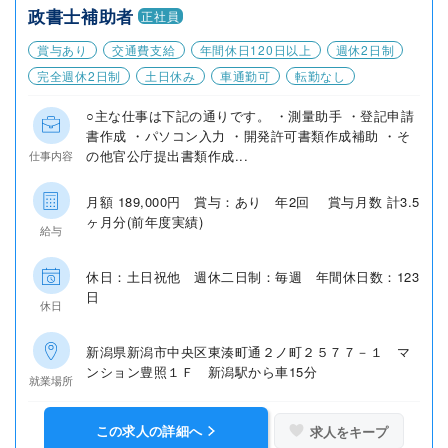
政書士補助者
正社員
賞与あり
交通費支給
年間休日120日以上
週休2日制
完全週休2日制
土日休み
車通勤可
転勤なし
○主な仕事は下記の通りです。 ・測量助手 ・登記申請
書作成 ・パソコン入力 ・開発許可書類作成補助 ・そ
の他官公庁提出書類作成...
仕事内容
月額 189,000円 賞与：あり 年2回 賞与月数 計3.5
ヶ月分(前年度実績)
給与
休日：土日祝他 週休二日制：毎週 年間休日数：123
日
休日
新潟県新潟市中央区東湊町通２ノ町２５７７－１ マ
ンション豊照１Ｆ 新潟駅から車15分
就業場所
この求人の詳細へ
求人をキープ