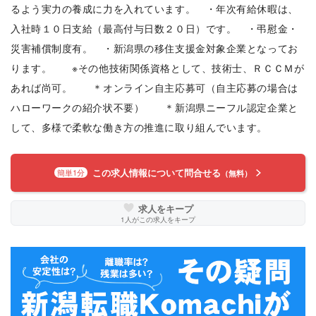
るよう実力の養成に力を入れています。 ・年次有給休暇は、
入社時１０日支給（最高付与日数２０日）です。 ・弔慰金・
災害補償制度有。 ・新潟県の移住支援金対象企業となってお
ります。 ※その他技術関係資格として、技術士、ＲＣＣＭが
あれば尚可。 ＊オンライン自主応募可（自主応募の場合は
ハローワークの紹介状不要） ＊新潟県ニーフル認定企業と
して、多様で柔軟な働き方の推進に取り組んでいます。
この求人情報について問合せる
簡単1分
（無料）
求人をキープ
1
人がこの求人をキープ