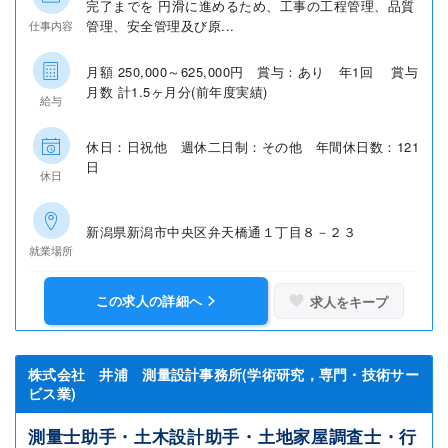
完了までを 円滑に進めるため、工事の工程管理、品質
管理、安全管理及び原...
仕事内容
月額 250,000～625,000円 賞与：あり 年1回 賞与
月数 計1.5ヶ月分(前年度実績)
給与
休日：日祝他 週休二日制：その他 年間休日数：121
日
休日
新潟県新潟市中央区弁天橋通１丁目８－２３
就業場所
この求人の詳細へ
求人をキープ
株式会社 井浦 測量設計事務所(学術研究，専門・技術サー
ビス業)
測量士助手・土木設計助手・土地家屋調査士・行