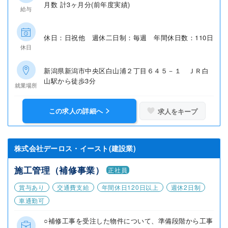
月数 計3ヶ月分(前年度実績)
給与
休日：日祝他 週休二日制：毎週 年間休日数：110日
休日
新潟県新潟市中央区白山浦２丁目６４５－１ ＪＲ白
山駅から徒歩3分
就業場所
この求人の詳細へ
求人をキープ
株式会社デーロス・イースト(建設業)
施工管理（補修事業）
正社員
賞与あり
交通費支給
年間休日120日以上
週休2日制
車通勤可
○補修工事を受注した物件について、準備段階から工事