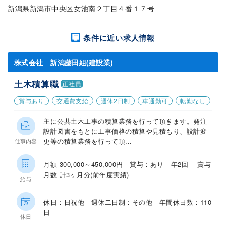
新潟県新潟市中央区女池南２丁目４番１７号
条件に近い求人情報
株式会社 新潟藤田組(建設業)
土木積算職
正社員
賞与あり
交通費支給
週休2日制
車通勤可
転勤なし
主に公共土木工事の積算業務を行って頂きます。発注
設計図書をもとに工事価格の積算や見積もり、設計変
更等の積算業務を行って頂...
仕事内容
月額 300,000～450,000円 賞与：あり 年2回 賞与
月数 計3ヶ月分(前年度実績)
給与
休日：日祝他 週休二日制：その他 年間休日数：110
日
休日