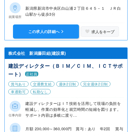
新潟県新潟市中央区白山浦２丁目６４５－１ ＪＲ白
山駅から徒歩3分
就業場所
この求人の詳細へ
求人をキープ
株式会社 新潟藤田組(建設業)
建設ディレクター（ＢＩＭ／ＣＩＭ、ＩＣＴサポ
ート）
正社員
賞与あり
交通費支給
週休2日制
完全週休2日制
車通勤可
転勤なし
建設ディレクターはＩＴ技術を活用して現場の負担を
軽減し、作業の効率化と就労時間の短縮を図ります。
サポート内容は多岐に渡り...
仕事内容
月額 230,000～360,000円 賞与：あり 年2回 賞与