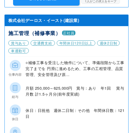
1
人がこの求人をキープ
株式会社デーロス・イースト(建設業)
施工管理（補修事業）
正社員
賞与あり
交通費支給
年間休日120日以上
週休2日制
車通勤可
○補修工事を受注した物件について、準備段階から工事
完了までを 円滑に進めるため、工事の工程管理、品質
管理、安全管理及び原...
仕事内容
月額 250,000～625,000円 賞与：あり 年1回 賞与
月数 計1.5ヶ月分(前年度実績)
給与
休日：日祝他 週休二日制：その他 年間休日数：121
日
休日