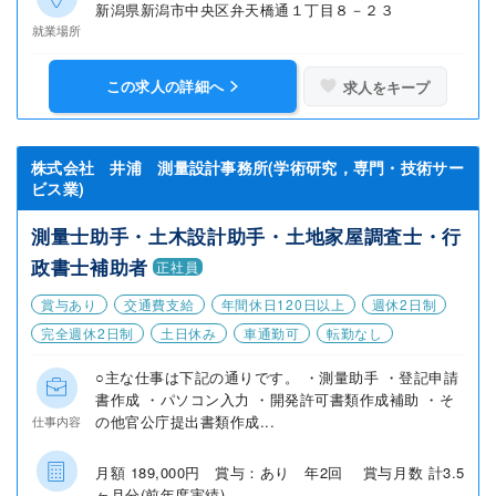
新潟県新潟市中央区弁天橋通１丁目８－２３
就業場所
この求人の詳細へ
求人をキープ
株式会社 井浦 測量設計事務所(学術研究，専門・技術サー
ビス業)
測量士助手・土木設計助手・土地家屋調査士・行
政書士補助者
正社員
賞与あり
交通費支給
年間休日120日以上
週休2日制
完全週休2日制
土日休み
車通勤可
転勤なし
○主な仕事は下記の通りです。 ・測量助手 ・登記申請
書作成 ・パソコン入力 ・開発許可書類作成補助 ・そ
の他官公庁提出書類作成...
仕事内容
月額 189,000円 賞与：あり 年2回 賞与月数 計3.5
ヶ月分(前年度実績)