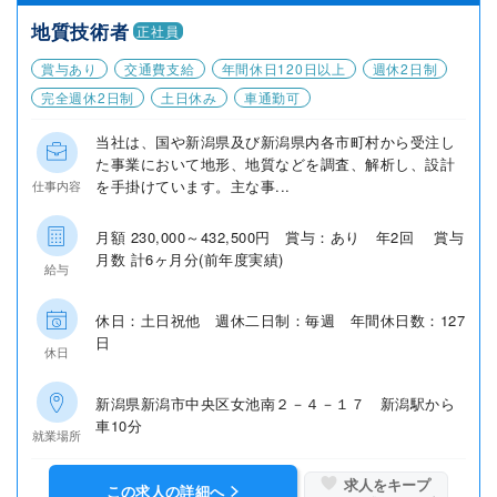
地質技術者
正社員
賞与あり
交通費支給
年間休日120日以上
週休2日制
完全週休2日制
土日休み
車通勤可
当社は、国や新潟県及び新潟県内各市町村から受注し
た事業において地形、地質などを調査、解析し、設計
を手掛けています。主な事...
仕事内容
月額 230,000～432,500円 賞与：あり 年2回 賞与
月数 計6ヶ月分(前年度実績)
給与
休日：土日祝他 週休二日制：毎週 年間休日数：127
日
休日
新潟県新潟市中央区女池南２－４－１７ 新潟駅から
車10分
就業場所
求人をキープ
この求人の詳細へ