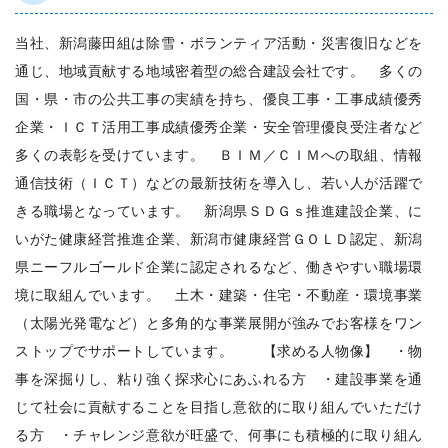
当社、新潟藤田組は除雪・ボランティア活動・災害復旧などを
通じ、地域貢献する地域密着型の総合建設会社です。 多くの
国・県・市の公共工事の実績を持ち、優良工事・工事成績優秀
企業・ＩＣＴ活用工事成績優秀企業・安全管理優良受注者など
多くの表彰を受けています。 ＢＩＭ／ＣＩＭへの取組、情報
通信技術（ＩＣＴ）などの最新技術を導入し、若い人が活躍で
きる職場となっています。 新潟県ＳＤＧｓ推進建設企業、に
いがた健康経営推進企業、新潟市健康経営ＧＯＬＤ認定、新潟
県ニーフルゴールド企業に認定されるなど、働きやすい職場環
境に取組んでいます。 土木・建築・住宅・不動産・環境事業
（太陽光発電など）と多角的な事業展開が強みでお客様をワン
ストップでサポートしています。 【求める人物像】 ・物
事を深掘りし、粘り強く探求心にあふれる方 ・建設事業を通
じて社会に貢献することを目指し意欲的に取り組んでいただけ
る方 ・チャレンジ意欲が旺盛で、何事にも積極的に取り組ん