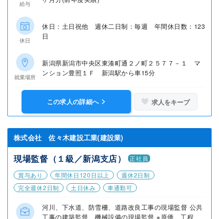
給与
休日：土日祝他 週休二日制：毎週 年間休日数：123
日
休日
新潟県新潟市中央区東湊町通２ノ町２５７７－１ マ
ンション豊照１Ｆ 新潟駅から車15分
就業場所
この求人の詳細へ
求人をキープ
株式会社 佐々木建設工業(建設業)
現場監督（１級／新潟支店）
正社員
賞与あり
年間休日120日以上
週休2日制
完全週休2日制
土日休み
車通勤可
河川、下水道、防雪柵、道路改良工事の現場監督 公共
工事の建築監督、機械設備の現場監督 ※原価、工程、