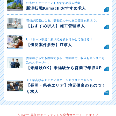
好条件！エージェントおすすめ求人特集！！
新潟転職Komachiおすすめ求人
資格が武器になる。需要拡大中の施工管理を新潟で。
【おすすめ求人】施工管理求人
U・Iターン歓迎！新潟で経験を活かして働ける！
【優良案件多数】IT求人
異業種からでも挑戦できる。営業職で、収入もキャリアも
次のステージへ。
【未経験OK】未経験から営業で年収UP
＃工業高校卒＃テクノスクール＃ポリテクセンター
【長岡・県央エリア】地元優良のものづく
り求人
あなた専任のエージェントが全力サポートします！