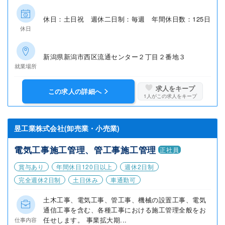
休日：土日祝 週休二日制：毎週 年間休日数：125日
休日
新潟県新潟市西区流通センター２丁目２番地３
就業場所
求人をキープ
この求人の詳細へ
1
人がこの求人をキープ
昱工業株式会社(卸売業・小売業)
電気工事施工管理、管工事施工管理
正社員
賞与あり
年間休日120日以上
週休2日制
完全週休2日制
土日休み
車通勤可
土木工事、電気工事、管工事、機械の設置工事、電気
通信工事を含む、各種工事における施工管理全般をお
任せします。 事業拡大期...
仕事内容