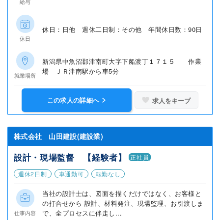
給与
休日：日他 週休二日制：その他 年間休日数：90日
休日
新潟県中魚沼郡津南町大字下船渡丁１７１５ 作業
場 ＪＲ津南駅から車5分
就業場所
この求人の詳細へ
求人をキープ
株式会社 山田建設(建設業)
設計・現場監督 【経験者】
正社員
週休2日制
車通勤可
転勤なし
当社の設計士は、図面を描くだけではなく、お客様と
の打合せから 設計、材料発注、現場監理、お引渡しま
で、全プロセスに伴走し...
仕事内容