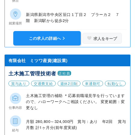
休日
新潟県新潟市中央区笹口１丁目２ プラーカ２ ７
階 新潟駅から徒歩2分
就業場所
この求人の詳細へ
求人をキープ
有限会社 ミツワ産資(建設業)
土木施工管理技術者
正社員
賞与あり
交通費支給
週休2日制
車通勤可
転勤なし
土木施工管理の補助 ＊応募前職場見学を行っています
ので、ハローワークへご相談ください。 変更範囲：変
更なし
仕事内容
月額 280,800～324,000円 賞与：あり 年2回 賞与
月数 計1ヶ月分(前年度実績)
給与