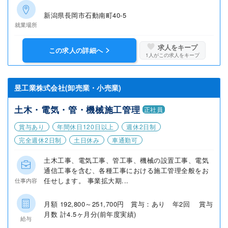
新潟県長岡市石動南町40-5
就業場所
求人をキープ
この求人の詳細へ
1
人がこの求人をキープ
昱工業株式会社(卸売業・小売業)
土木・電気・管・機械施工管理
正社員
賞与あり
年間休日120日以上
週休2日制
完全週休2日制
土日休み
車通勤可
土木工事、電気工事、管工事、機械の設置工事、電気
通信工事を含む、各種工事における施工管理全般をお
任せします。 事業拡大期...
仕事内容
月額 192,800～251,700円 賞与：あり 年2回 賞与
月数 計4.5ヶ月分(前年度実績)
給与