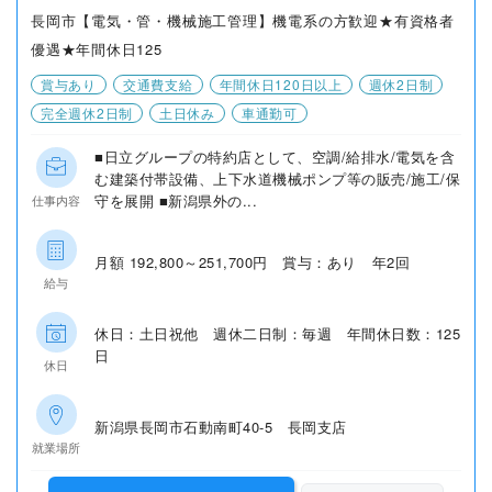
長岡市【電気・管・機械施工管理】機電系の方歓迎★有資格者
優遇★年間休日125
賞与あり
交通費支給
年間休日120日以上
週休2日制
完全週休2日制
土日休み
車通勤可
■日立グループの特約店として、空調/給排水/電気を含
む建築付帯設備、上下水道機械ポンプ等の販売/施工/保
守を展開 ■新潟県外の...
仕事内容
月額 192,800～251,700円 賞与：あり 年2回
給与
休日：土日祝他 週休二日制：毎週 年間休日数：125
日
休日
新潟県長岡市石動南町40-5 長岡支店
就業場所