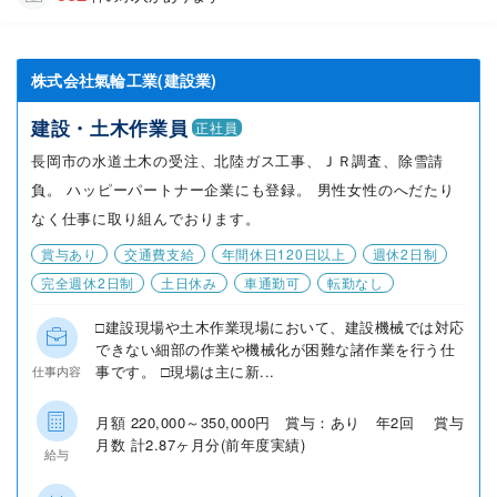
株式会社氣輪工業(建設業)
建設・土木作業員
正社員
長岡市の水道土木の受注、北陸ガス工事、ＪＲ調査、除雪請
負。 ハッピーパートナー企業にも登録。 男性女性のへだたり
なく仕事に取り組んでおります。
賞与あり
交通費支給
年間休日120日以上
週休2日制
完全週休2日制
土日休み
車通勤可
転勤なし
□建設現場や土木作業現場において、建設機械では対応
できない細部の作業や機械化が困難な諸作業を行う仕
事です。 □現場は主に新...
仕事内容
月額 220,000～350,000円 賞与：あり 年2回 賞与
月数 計2.87ヶ月分(前年度実績)
給与