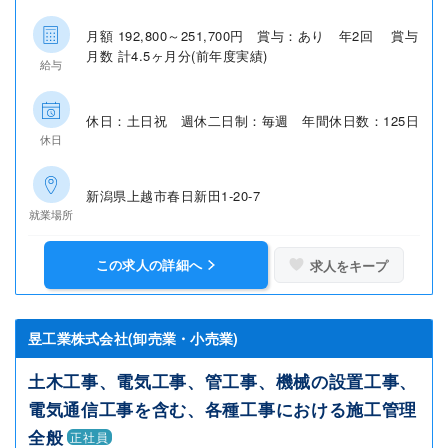
月額 192,800～251,700円 賞与：あり 年2回 賞与
月数 計4.5ヶ月分(前年度実績)
給与
休日：土日祝 週休二日制：毎週 年間休日数：125日
休日
新潟県上越市春日新田1-20-7
就業場所
この求人の詳細へ
求人をキープ
昱工業株式会社(卸売業・小売業)
土木工事、電気工事、管工事、機械の設置工事、
電気通信工事を含む、各種工事における施工管理
全般
正社員