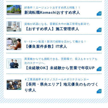
好条件！エージェントおすすめ求人特集！！
新潟転職Komachiおすすめ求人
資格が武器になる。需要拡大中の施工管理を新潟で。
【おすすめ求人】施工管理求人
U・Iターン歓迎！新潟で経験を活かして働ける！
【優良案件多数】IT求人
異業種からでも挑戦できる。営業職で、収入もキャリアも
次のステージへ。
【未経験OK】未経験から営業で年収UP
＃工業高校卒＃テクノスクール＃ポリテクセンター
【長岡・県央エリア】地元優良のものづく
り求人