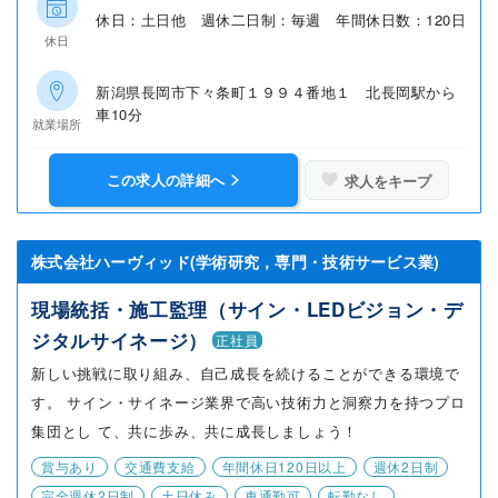
休日：土日他 週休二日制：毎週 年間休日数：120日
休日
新潟県長岡市下々条町１９９４番地１ 北長岡駅から
車10分
就業場所
この求人の詳細へ
求人をキープ
株式会社ハーヴィッド(学術研究，専門・技術サービス業)
現場統括・施工監理（サイン・LEDビジョン・デ
ジタルサイネージ）
正社員
新しい挑戦に取り組み、自己成長を続けることができる環境で
す。 サイン・サイネージ業界で高い技術力と洞察力を持つプロ
集団とし て、共に歩み、共に成長しましょう！
賞与あり
交通費支給
年間休日120日以上
週休2日制
完全週休2日制
土日休み
車通勤可
転勤なし