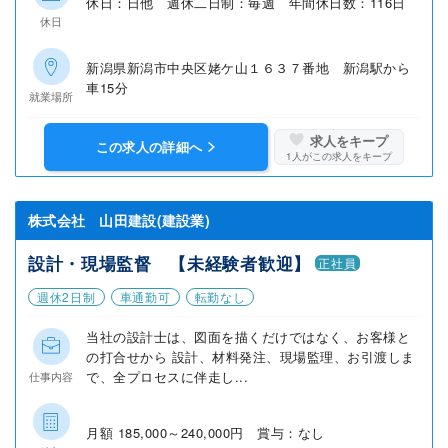
休日：日他 週休二日制：毎週 年間休日数：116日
休日
新潟県新潟市中央区姥ケ山１６３７番地 新潟駅から
車15分
就業場所
求人をキープ
この求人の詳細へ
1
人がこの求人をキープ
株式会社 山田建設(建設業)
設計・現場監督 【未経験者歓迎】
正社員
週休2日制
車通勤可
転勤なし
当社の設計士は、図面を描くだけではなく、お客様と
の打合せから 設計、材料発注、現場監理、お引渡しま
で、全プロセスに伴走し...
仕事内容
月額 185,000～240,000円 賞与：なし