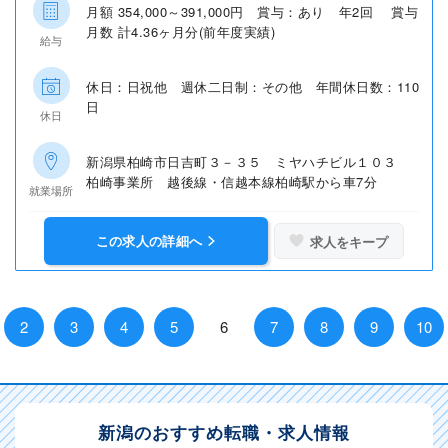
月額 354,000～391,000円 賞与：あり 年2回 賞与
月数 計4.36ヶ月分(前年度実績)
給与
休日：日祝他 週休二日制：その他 年間休日数：110
日
休日
新潟県柏崎市日吉町３－３５ ミヤハチビル１０３
柏崎事業所 越後線・信越本線柏崎駅から車7分
就業場所
この求人の詳細へ
求人をキープ
2
3
4
5
6
7
8
9
10
新潟のおすすめ転職・求人情報