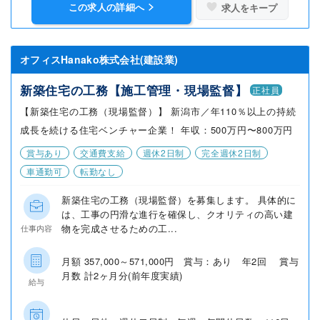
この求人の詳細へ
求人をキープ
オフィスHanako株式会社(建設業)
新築住宅の工務【施工管理・現場監督】
正社員
【新築住宅の工務（現場監督）】 新潟市／年110％以上の持続
成長を続ける住宅ベンチャー企業！ 年収：500万円〜800万円
賞与あり
交通費支給
週休2日制
完全週休2日制
車通勤可
転勤なし
新築住宅の工務（現場監督）を募集します。 具体的に
は、工事の円滑な進行を確保し、クオリティの高い建
物を完成させるための工...
仕事内容
月額 357,000～571,000円 賞与：あり 年2回 賞与
月数 計2ヶ月分(前年度実績)
給与