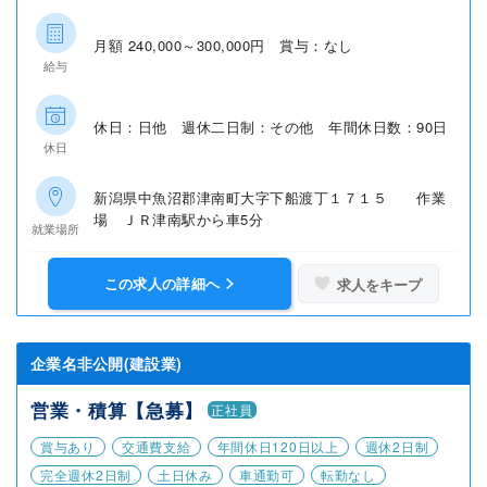
月額 240,000～300,000円 賞与：なし
給与
休日：日他 週休二日制：その他 年間休日数：90日
休日
新潟県中魚沼郡津南町大字下船渡丁１７１５ 作業
場 ＪＲ津南駅から車5分
就業場所
この求人の詳細へ
求人をキープ
企業名非公開(建設業)
営業・積算【急募】
正社員
賞与あり
交通費支給
年間休日120日以上
週休2日制
完全週休2日制
土日休み
車通勤可
転勤なし