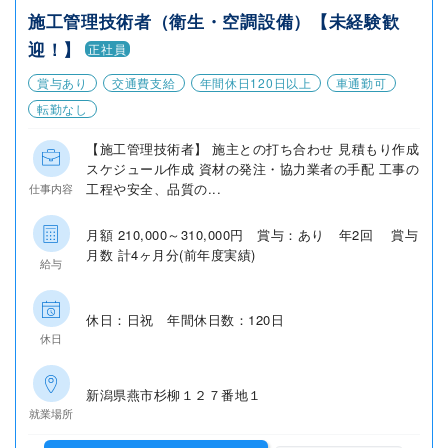
施工管理技術者（衛生・空調設備）【未経験歓
迎！】
正社員
賞与あり
交通費支給
年間休日120日以上
車通勤可
転勤なし
【施工管理技術者】 施主との打ち合わせ 見積もり作成
スケジュール作成 資材の発注・協力業者の手配 工事の
工程や安全、品質の...
仕事内容
月額 210,000～310,000円 賞与：あり 年2回 賞与
月数 計4ヶ月分(前年度実績)
給与
休日：日祝 年間休日数：120日
休日
新潟県燕市杉柳１２７番地１
就業場所