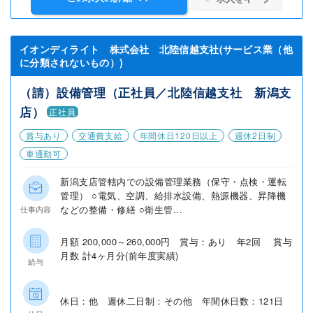
イオンディライト 株式会社 北陸信越支社(サービス業（他
に分類されないもの）)
（請）設備管理（正社員／北陸信越支社 新潟支
店）
正社員
賞与あり
交通費支給
年間休日120日以上
週休2日制
車通勤可
新潟支店管轄内での設備管理業務（保守・点検・運転
管理） ○電気、空調、給排水設備、熱源機器、昇降機
などの整備・修繕 ○衛生管...
仕事内容
月額 200,000～260,000円 賞与：あり 年2回 賞与
月数 計4ヶ月分(前年度実績)
給与
休日：他 週休二日制：その他 年間休日数：121日