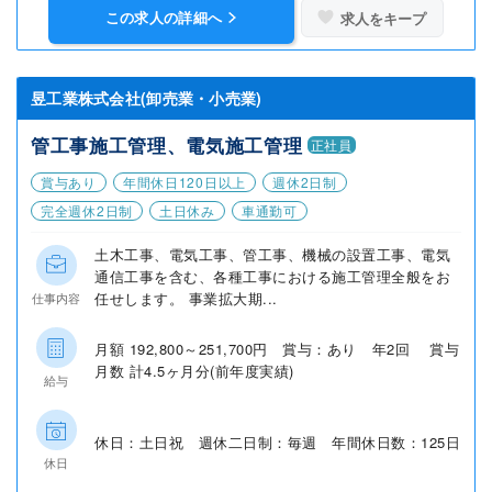
この求人の詳細へ
求人をキープ
昱工業株式会社(卸売業・小売業)
管工事施工管理、電気施工管理
正社員
賞与あり
年間休日120日以上
週休2日制
完全週休2日制
土日休み
車通勤可
土木工事、電気工事、管工事、機械の設置工事、電気
通信工事を含む、各種工事における施工管理全般をお
任せします。 事業拡大期...
仕事内容
月額 192,800～251,700円 賞与：あり 年2回 賞与
月数 計4.5ヶ月分(前年度実績)
給与
休日：土日祝 週休二日制：毎週 年間休日数：125日
休日