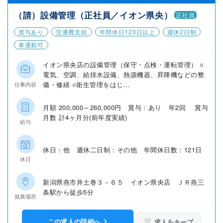
（請）設備管理（正社員／イオン県央）
正社員
賞与あり
交通費支給
年間休日120日以上
週休2日制
車通勤可
イオン県央店の設備管理（保守・点検・運転管理） ○
電気、空調、給排水設備、熱源機器、昇降機などの整
備・修繕 ○衛生管理をはじ...
仕事内容
月額 200,000～260,000円 賞与：あり 年2回 賞与
月数 計4ヶ月分(前年度実績)
給与
休日：他 週休二日制：その他 年間休日数：121日
休日
新潟県燕市井土巻３－６５ イオン県央店 ＪＲ燕三
条駅から徒歩5分
就業場所
この求人の詳細へ
求人をキープ