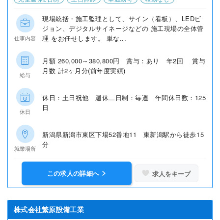
現場統括・施工監理として、サイン（看板）、LEDビ
ジョン、デジタルサイネージなどの 施工現場の全体管
理 をお任せします。 単な...
仕事内容
月額 260,000～380,800円 賞与：あり 年2回 賞与
月数 計2ヶ月分(前年度実績)
給与
休日：土日祝他 週休二日制：毎週 年間休日数：125
日
休日
新潟県新潟市東区下場52番地11 東新潟駅から徒歩15
分
就業場所
この求人の詳細へ
求人をキープ
株式会社繁原設備工業