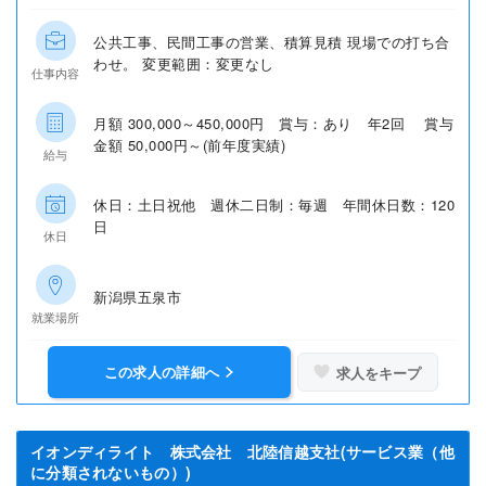
公共工事、民間工事の営業、積算見積 現場での打ち合
わせ。 変更範囲：変更なし
仕事内容
月額 300,000～450,000円 賞与：あり 年2回 賞与
金額 50,000円～(前年度実績)
給与
休日：土日祝他 週休二日制：毎週 年間休日数：120
日
休日
新潟県五泉市
就業場所
この求人の詳細へ
求人をキープ
イオンディライト 株式会社 北陸信越支社(サービス業（他
に分類されないもの）)