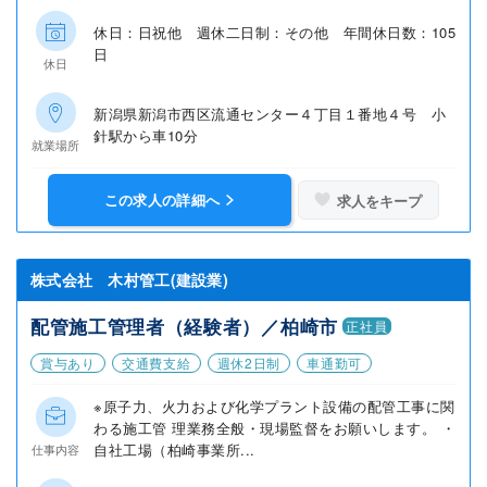
休日：日祝他 週休二日制：その他 年間休日数：105
日
休日
新潟県新潟市西区流通センター４丁目１番地４号 小
針駅から車10分
就業場所
この求人の詳細へ
求人をキープ
株式会社 木村管工(建設業)
配管施工管理者（経験者）／柏崎市
正社員
賞与あり
交通費支給
週休2日制
車通勤可
※原子力、火力および化学プラント設備の配管工事に関
わる施工管 理業務全般・現場監督をお願いします。 ・
自社工場（柏崎事業所...
仕事内容