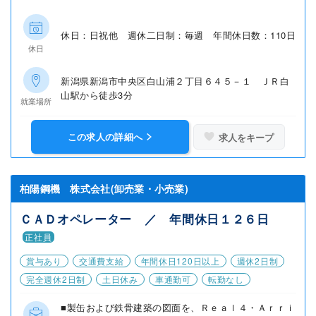
休日：日祝他 週休二日制：毎週 年間休日数：110日
休日
新潟県新潟市中央区白山浦２丁目６４５－１ ＪＲ白
山駅から徒歩3分
就業場所
この求人の詳細へ
求人をキープ
柏陽鋼機 株式会社(卸売業・小売業)
ＣＡＤオペレーター ／ 年間休日１２６日
正社員
賞与あり
交通費支給
年間休日120日以上
週休2日制
完全週休2日制
土日休み
車通勤可
転勤なし
■製缶および鉄骨建築の図面を、Ｒｅａｌ４・Ａｒｒｉ