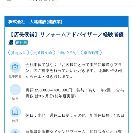
株式会社 大建建設(建設業)
【店長候補】リフォームアドバイザー／経験者優
遇
正社員
賞与あり
交通費支給
週休2日制
車通勤可
会社本位ではなく『お客様にとって本当に最適なプラ
ン』のご提案を行っていいただきます。 お問い合わせ
から完工・引き渡しまで...
仕事内容
月額 250,000～400,000円 賞与：あり 年2回 賞与
月数 計3ヶ月分(前年度実績)
給与
休日：水他 週休二日制：その他 年間休日数：115日
休日
新潟県新潟市ダイケンリフォーム 河渡スタジオ（東