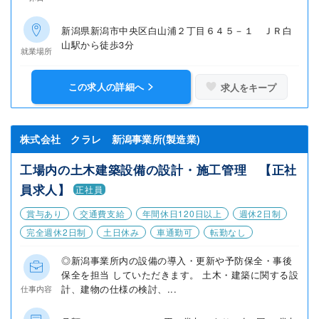
新潟県新潟市中央区白山浦２丁目６４５－１ ＪＲ白
山駅から徒歩3分
就業場所
この求人の詳細へ
求人をキープ
株式会社 クラレ 新潟事業所(製造業)
工場内の土木建築設備の設計・施工管理 【正社
員求人】
正社員
賞与あり
交通費支給
年間休日120日以上
週休2日制
完全週休2日制
土日休み
車通勤可
転勤なし
◎新潟事業所内の設備の導入・更新や予防保全・事後
保全を担当 していただきます。 土木・建築に関する設
計、建物の仕様の検討、...
仕事内容