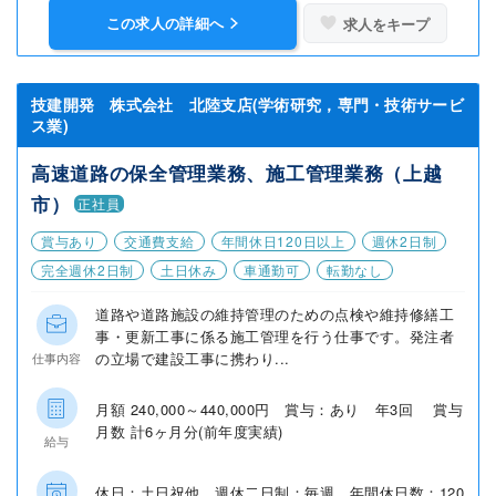
この求人の詳細へ
求人をキープ
技建開発 株式会社 北陸支店(学術研究，専門・技術サービ
ス業)
高速道路の保全管理業務、施工管理業務（上越
市）
正社員
賞与あり
交通費支給
年間休日120日以上
週休2日制
完全週休2日制
土日休み
車通勤可
転勤なし
道路や道路施設の維持管理のための点検や維持修繕工
事・更新工事に係る施工管理を行う仕事です。発注者
の立場で建設工事に携わり...
仕事内容
月額 240,000～440,000円 賞与：あり 年3回 賞与
月数 計6ヶ月分(前年度実績)
給与
休日：土日祝他 週休二日制：毎週 年間休日数：120