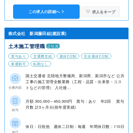
この求人の詳細へ
求人をキープ
株式会社 新潟藤田組(建設業)
土木施工管理職
正社員
賞与あり
交通費支給
週休2日制
完全週休2日制
車通勤可
転勤なし
国土交通省 北陸地方整備局、新潟県、新潟市など 公共
工事の施工管理全般業務（工程・品質・出来形・コス
トなどの管理） 入社後...
仕事内容
月額 300,000～450,000円 賞与：あり 年2回 賞与
月数 計3ヶ月分(前年度実績)
給与
休日：日祝他 週休二日制：毎週 年間休日数：110日
休日