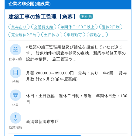
企業名非公開(建設業)
建築工事の施工監理【急募】
正社員
賞与あり
交通費支給
年間休日120日以上
週休2日制
完全週休2日制
土日休み
車通勤可
転勤なし
○建築の施工監理業務及び補佐を担当していただきま
す。 対象物件の調査や状況の点検、新築や補修工事の
設計や積算、 施工管理や...
仕事内容
月額 200,000～350,000円 賞与：あり 年2回 賞与
月数 計2ヶ月分(前年度実績)
給与
休日：土日祝他 週休二日制：毎週 年間休日数：130
日
休日
新潟県新潟市東区
就業場所