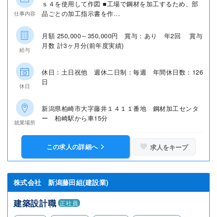
ｓ４を使用して作図 ■工場で鋼材を加工するため、部
品ごとの加工指示書を作...
仕事内容
月額 250,000～350,000円 賞与：あり 年2回 賞与
月数 計3ヶ月分(前年度実績)
給与
休日：土日祝他 週休二日制：毎週 年間休日数：126
日
休日
新潟県柏崎市大字藤井１４１１番地 鋼材加工センタ
ー 柏崎駅から車15分
就業場所
この求人の詳細へ
求人をキープ
株式会社 新潟藤田組(建設業)
建築設計職
正社員