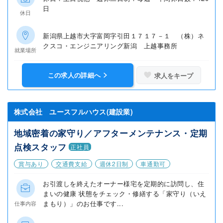
日
休日
新潟県上越市大字富岡字引田１７１７－１ （株）ネ
クスコ・エンジニアリング新潟 上越事務所
就業場所
この求人の詳細へ
求人をキープ
株式会社 ユースフルハウス(建設業)
地域密着の家守り／アフターメンテナンス・定期
点検スタッフ
正社員
賞与あり
交通費支給
週休2日制
車通勤可
お引渡しを終えたオーナー様宅を定期的に訪問し、住
まいの健康 状態をチェック・修繕する「家守り（いえ
まもり）」のお仕事です...
仕事内容