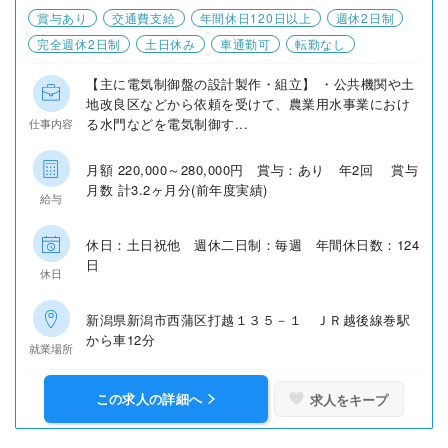
賞与あり
交通費支給
年間休日120日以上
週休2日制
完全週休2日制
土日休み
車通勤可
転勤なし
【主に電気制御盤の設計製作・組立】 ・公共機関や土
地改良区などから依頼を受けて、農業用水事業におけ
る水門などを電気制御す...
仕事内容
月額 220,000～280,000円 賞与：あり 年2回 賞与
月数 計3.2ヶ月分(前年度実績)
給与
休日：土日祝他 週休二日制：毎週 年間休日数：124
日
休日
新潟県新潟市西蒲区打越１３５－１ ＪＲ越後線巻駅
から車12分
就業場所
この求人の詳細へ
求人をキープ