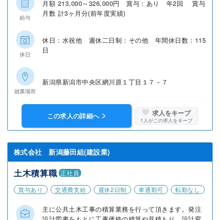
月額 213,000～326,000円 賞与：あり 年2回 賞与
月数 計3ヶ月分(前年度実績)
給与
休日：水祝他 週休二日制：その他 年間休日数：115
日
休日
新潟県新潟市中央区網川原１丁目１７－７
就業場所
求人をキープ
この求人の詳細へ
1
人がこの求人をキープ
株式会社 新潟藤田組(建設業)
土木積算職
正社員
賞与あり
交通費支給
週休2日制
車通勤可
転勤なし
主に公共土木工事の積算業務を行って頂きます。発注
設計図書をもとに工事価格の積算や見積もり、設計変