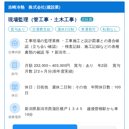
吉崎冷熱 株式会社(建設業)
現場監理（管工事・土木工事）
正社員
賞与あり
交通費支給
週休2日制
車通勤可
転勤なし
工事現場の監理業務 ・工事施工と設計図書との適合確
認（立ち会い確認） ・検査記録、施工記録などの各種
書類の確認 等 ＊新潟市...
仕事内容
月額 232,000～403,000円 賞与：あり 年2回 賞与
月数 計2ヶ月分(前年度実績)
給与
休日：日祝他 週休二日制：その他 年間休日数：100
日
休日
新潟県新潟市西蒲区横戸１３４５ 越後曽根駅から車
10分
就業場所