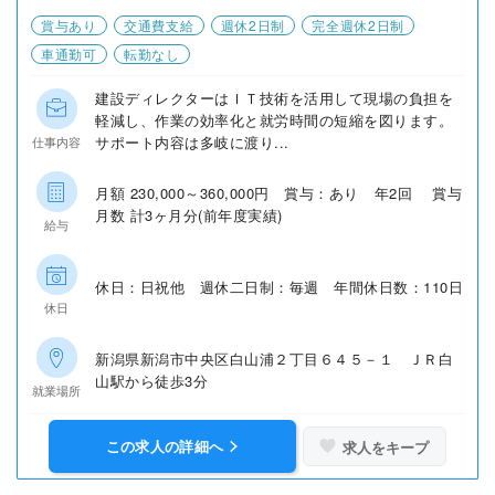
賞与あり
交通費支給
週休2日制
完全週休2日制
車通勤可
転勤なし
建設ディレクターはＩＴ技術を活用して現場の負担を
軽減し、作業の効率化と就労時間の短縮を図ります。
サポート内容は多岐に渡り...
仕事内容
月額 230,000～360,000円 賞与：あり 年2回 賞与
月数 計3ヶ月分(前年度実績)
給与
休日：日祝他 週休二日制：毎週 年間休日数：110日
休日
新潟県新潟市中央区白山浦２丁目６４５－１ ＪＲ白
山駅から徒歩3分
就業場所
この求人の詳細へ
求人をキープ