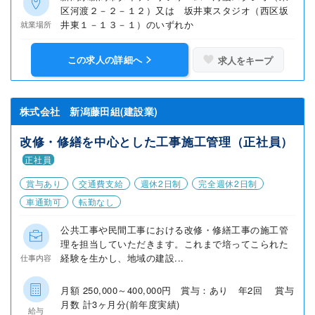
区河渡２－２－１２）又は 坂井東スタジオ（西区坂
井東１－１３－１）のいずれか
就業場所
この求人の詳細へ
求人をキープ
株式会社 新潟藤田組(建設業)
改修・修繕を中心とした工事施工管理（正社員）
正社員
賞与あり
交通費支給
週休2日制
完全週休2日制
車通勤可
転勤なし
公共工事や民間工事における改修・修繕工事の施工管
理を担当していただきます。これまで培ってこられた
経験を生かし、地域の建設...
仕事内容
月額 250,000～400,000円 賞与：あり 年2回 賞与
月数 計3ヶ月分(前年度実績)
給与