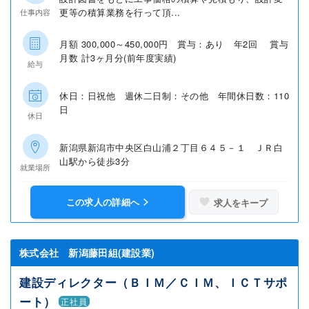
更等の積算業務を行って頂...
仕事内容
月額 300,000～450,000円 賞与：あり 年2回 賞与
月数 計3ヶ月分(前年度実績)
給与
休日：日祝他 週休二日制：その他 年間休日数：110
日
休日
新潟県新潟市中央区白山浦２丁目６４５－１ ＪＲ白
山駅から徒歩3分
就業場所
この求人の詳細へ
求人をキープ
株式会社 新潟藤田組(建設業)
建設ディレクター（ＢＩＭ／ＣＩＭ、ＩＣＴサポ
ート）
正社員