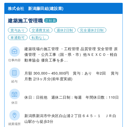
株式会社 新潟藤田組(建設業)
建築施工管理職
正社員
賞与あり
交通費支給
週休2日制
完全週休2日制
車通勤可
転勤なし
建築現場の施工管理 ・工程管理 品質管理 安全管理 原
価管理 ・公共工事（国・県・市）他ＮＥＸＣＯ・軽自
動車協会 優良工事を多...
仕事内容
月額 300,000～450,000円 賞与：あり 年2回 賞与
月数 計3ヶ月分(前年度実績)
給与
休日：日祝他 週休二日制：毎週 年間休日数：110日
休日
新潟県新潟市中央区白山浦２丁目６４５－１ ＪＲ白
山駅から徒歩3分
就業場所