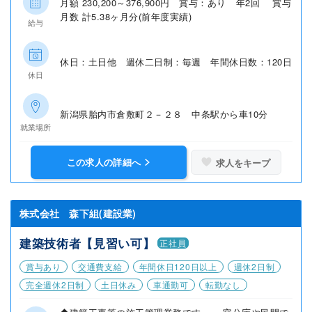
月額 230,200～376,900円 賞与：あり 年2回 賞与
月数 計5.38ヶ月分(前年度実績)
給与
休日：土日他 週休二日制：毎週 年間休日数：120日
休日
新潟県胎内市倉敷町２－２８ 中条駅から車10分
就業場所
この求人の詳細へ
求人をキープ
株式会社 森下組(建設業)
建築技術者【見習い可】
正社員
賞与あり
交通費支給
年間休日120日以上
週休2日制
完全週休2日制
土日休み
車通勤可
転勤なし