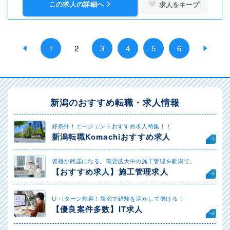
この求人の詳細へ
求人をキープ
1
2
3
4
5
6
新潟のおすすめ転職・求人情報
好条件！エージェントおすすめ求人特集！！
新潟転職Komachiおすすめ求人
資格が武器になる。需要拡大中の施工管理を新潟で。
【おすすめ求人】施工管理求人
U・Iターン歓迎！新潟で経験を活かして働ける！
【優良案件多数】IT求人