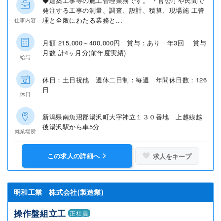
◆建築工事等の施工管理業務です。 ・官公庁や民間で
発注する工事の測量、調査、設計、積算、現場施 工管
理と全般にわたる業務と...
仕事内容
月額 215,000～400,000円 賞与：あり 年3回 賞与
月数 計4ヶ月分(前年度実績)
給与
休日：土日祝他 週休二日制：毎週 年間休日数：126
日
休日
新潟県南魚沼郡湯沢町大字神立１３０番地 上越線越
後湯沢駅から車5分
就業場所
この求人の詳細へ
求人をキープ
明和工業 株式会社(製造業)
操作盤組立工
正社員