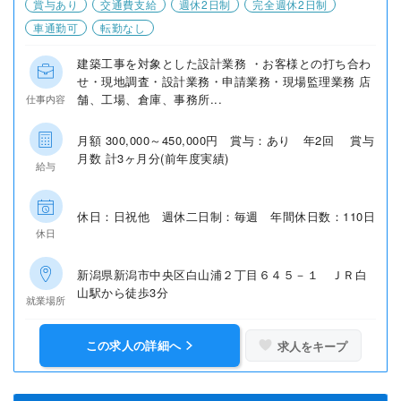
賞与あり
交通費支給
週休2日制
完全週休2日制
車通勤可
転勤なし
建築工事を対象とした設計業務 ・お客様との打ち合わ
せ・現地調査・設計業務・申請業務・現場監理業務 店
舗、工場、倉庫、事務所...
仕事内容
月額 300,000～450,000円 賞与：あり 年2回 賞与
月数 計3ヶ月分(前年度実績)
給与
休日：日祝他 週休二日制：毎週 年間休日数：110日
休日
新潟県新潟市中央区白山浦２丁目６４５－１ ＪＲ白
山駅から徒歩3分
就業場所
この求人の詳細へ
求人をキープ