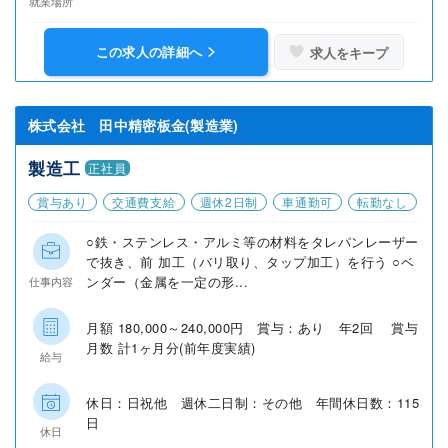
就業場所
この求人の詳細へ
求人をキープ
株式会社 田中精密板金(製造業)
製造工
正社員
賞与あり
交通費支給
週休2日制
車通勤可
転勤なし
○鉄・ステンレス・アルミ等の材料をタレパンレーザー
で抜き、前 加工（バリ取り、タップ加工）を行う ○ベ
ンダー（金属を一定の形...
仕事内容
月額 180,000～240,000円 賞与：あり 年2回 賞与
月数 計1ヶ月分(前年度実績)
給与
休日：日祝他 週休二日制：その他 年間休日数：115
日
休日