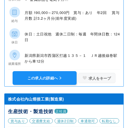
月額 190,000～270,000円 賞与：あり 年2回 賞与
月数 計3.2ヶ月分(前年度実績)
給与
休日：土日祝他 週休二日制：毎週 年間休日数：124
日
休日
新潟県新潟市西蒲区打越１３５－１ ＪＲ越後線巻駅
から車12分
就業場所
この求人の詳細へ
求人をキープ
株式会社内山熔接工業(製造業)
生産技術・製造技術
正社員
賞与あり
交通費支給
週休2日制
車通勤可
転勤なし