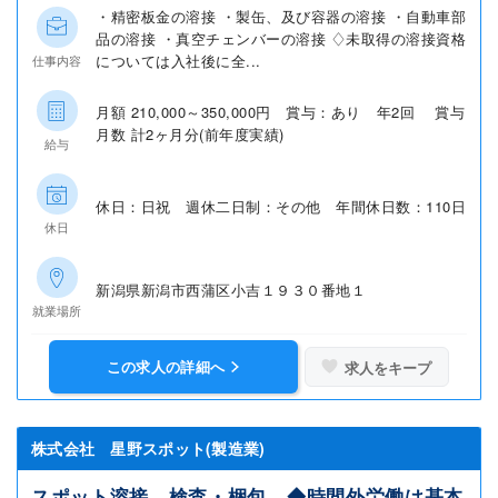
・精密板金の溶接 ・製缶、及び容器の溶接 ・自動車部
品の溶接 ・真空チェンバーの溶接 ♢未取得の溶接資格
については入社後に全...
仕事内容
月額 210,000～350,000円 賞与：あり 年2回 賞与
月数 計2ヶ月分(前年度実績)
給与
休日：日祝 週休二日制：その他 年間休日数：110日
休日
新潟県新潟市西蒲区小吉１９３０番地１
就業場所
この求人の詳細へ
求人をキープ
株式会社 星野スポット(製造業)
スポット溶接、検査・梱包 ◆時間外労働は基本