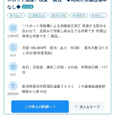
なし◆
正社員
賞与あり
交通費支給
週休2日制
車通勤可
転勤なし
〇スポット溶接機による溶接組立加工 溶接する部分を
合わせて、足踏みで溶接し組み立てる作業です 作業は
簡単な作業です 〇製品...
仕事内容
月額 185,600円 賞与：あり 年2回 賞与月数 計1.5
ヶ月分(前年度実績)
給与
休日：日祝他 週休二日制：その他 年間休日数：117
日
休日
新潟県新潟市西蒲区遠藤２４３１ ＪＲ越後線越後曽
根駅から車10分
就業場所
この求人の詳細へ
求人をキープ