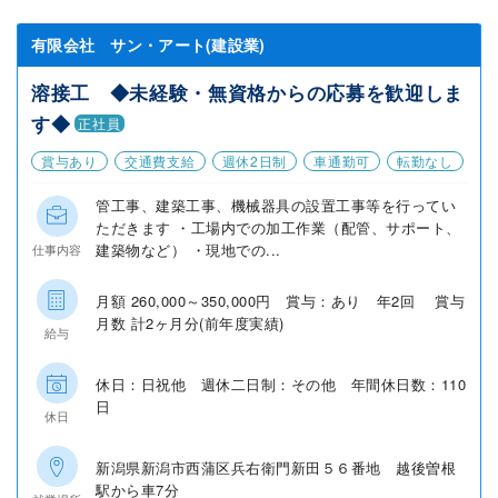
有限会社 サン・アート(建設業)
溶接工 ◆未経験・無資格からの応募を歓迎しま
す◆
正社員
賞与あり
交通費支給
週休2日制
車通勤可
転勤なし
管工事、建築工事、機械器具の設置工事等を行ってい
ただきます ・工場内での加工作業（配管、サポート、
建築物など） ・現地での...
仕事内容
月額 260,000～350,000円 賞与：あり 年2回 賞与
月数 計2ヶ月分(前年度実績)
給与
休日：日祝他 週休二日制：その他 年間休日数：110
日
休日
新潟県新潟市西蒲区兵右衛門新田５６番地 越後曽根
駅から車7分