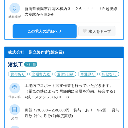
新潟県新潟市西蒲区和納３－２６－１１ ＪＲ越後線
岩室駅から車5分
就業場所
この求人の詳細へ
求人をキープ
株式会社 足立製作所(製造業)
溶接工
正社員
賞与あり
交通費支給
週休2日制
車通勤可
転勤なし
工場内でスポット溶接作業を行っていただきます。
（電気の熱によって局部的に金属を溶融、接合する）
※鉄・ステンレスの０．８...
仕事内容
月額 179,500～269,000円 賞与：あり 年2回 賞与
月数 計2ヶ月分(前年度実績)
給与