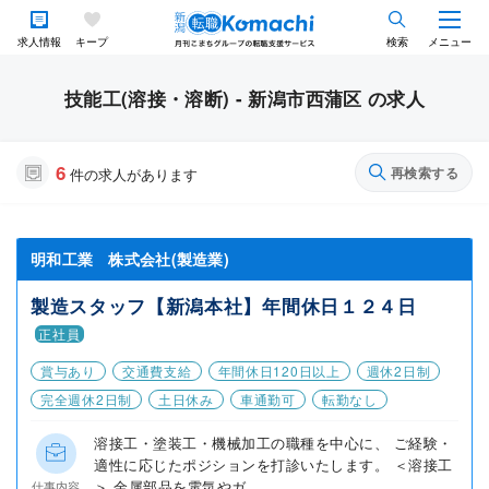
求人情報
キープ
検索
メニュー
技能工(溶接・溶断) - 新潟市西蒲区 の求人
6
再検索する
件の求人があります
明和工業 株式会社(製造業)
製造スタッフ【新潟本社】年間休日１２４日
正社員
賞与あり
交通費支給
年間休日120日以上
週休2日制
完全週休2日制
土日休み
車通勤可
転勤なし
溶接工・塗装工・機械加工の職種を中心に、 ご経験・
適性に応じたポジションを打診いたします。 ＜溶接工
＞ 金属部品を電気やガ...
仕事内容