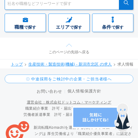
職種
エリア
条件
で探す
で探す
で探す
このページの先頭へ戻る
トップ
生産技術・製造技術(機械) - 新潟市北区 の求人
求人情報
中途採用をご検討中の企業・ご担当者様へ
個人情報保護方針
お問い合わせ
運営会社：株式会社ドットコム・マーケティング
職業紹介事業 許可・届出受理番号 15-ユ-300096
労働者派遣事業 許可・届出受理番号 派 15-300424
新潟転職Komachiを運営する(株)ドットコム・マーケティ
ングは
厚生労働省より「職業紹介優良事業者」に認定さ