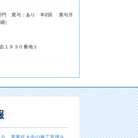
0,000円 賞与：あり 年2回 賞与月
績)
吉１９３０番地１
報
なる。需要拡大中の施工管理を