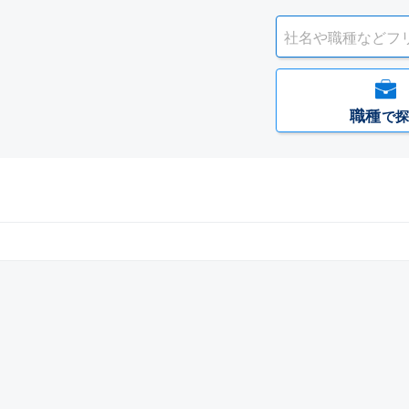
職種
で探