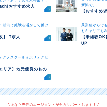
新潟で。
achiおすすめ求人
【おすすめ
迎！新潟で経験を活かして働け
異業種からで
もキャリアも
数】IT求人
【未経験OK
UP
テクノスクール＃ポリテクセ
エリア】地元優良のもの
あなた専任のエージェントが全力サポートします！