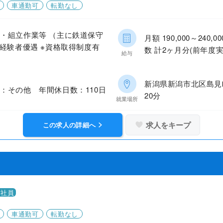
車通勤可
転勤なし
・組立作業等 （主に鉄道保守
月額 190,000～24
経験者優遇 ※資格取得制度有
数 計2ヶ月分(前年度実
給与
新潟県新潟市北区島見
：その他 年間休日数：110日
20分
就業場所
求人をキープ
この求人の詳細へ
正社員
車通勤可
転勤なし