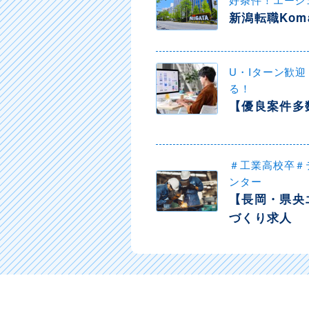
新潟転職Kom
U・Iターン歓
る！
【優良案件多
＃工業高校卒＃
ンター
【長岡・県央
づくり求人