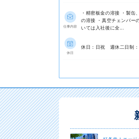
・精密板金の溶接 ・製缶
の溶接 ・真空チェンバー
仕事内容
いては入社後に全...
休日：日祝 週休二日制：
休日
好条件！エージ