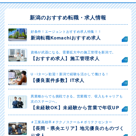
新潟のおすすめ転職・求人情報
好条件！エージェントおすすめ求人特集！！
新潟転職Komachiおすすめ求人
資格が武器になる。需要拡大中の施工管理を新潟で。
【おすすめ求人】施工管理求人
U・Iターン歓迎！新潟で経験を活かして働ける！
【優良案件多数】IT求人
異業種からでも挑戦できる。営業職で、収入もキャリアも
次のステージへ。
【未経験OK】未経験から営業で年収UP
＃工業高校卒＃テクノスクール＃ポリテクセンター
【長岡・県央エリア】地元優良のものづく
り求人