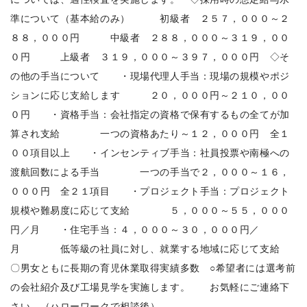
準について（基本給のみ） 初級者 ２５７，０００～２
８８，０００円 中級者 ２８８，０００～３１９，００
０円 上級者 ３１９，０００～３９７，０００円 ◇そ
の他の手当について ・現場代理人手当：現場の規模やポジ
ションに応じ支給します ２０，０００円～２１０，００
０円 ・資格手当：会社指定の資格で保有するもの全てが加
算され支給 一つの資格あたり～１２，０００円 全１
００項目以上 ・インセンティブ手当：社員投票や南極への
渡航回数による手当 一つの手当で２，０００～１６，
０００円 全２１項目 ・プロジェクト手当：プロジェクト
規模や難易度に応じて支給 ５，０００～５５，０００
円／月 ・住宅手当：４，０００～３０，０００円／
月 低等級の社員に対し、就業する地域に応じて支給
〇男女ともに長期の育児休業取得実績多数 ○希望者には選考前
の会社紹介及び工場見学を実施します。 お気軽にご連絡下
さい。（ハローワークで相談後）