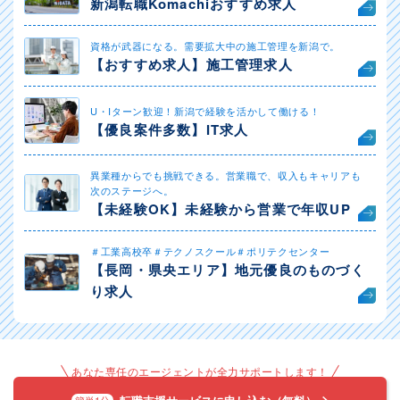
新潟転職Komachiおすすめ求人
資格が武器になる。需要拡大中の施工管理を新潟で。
【おすすめ求人】施工管理求人
U・Iターン歓迎！新潟で経験を活かして働ける！
【優良案件多数】IT求人
異業種からでも挑戦できる。営業職で、収入もキャリアも
次のステージへ。
【未経験OK】未経験から営業で年収UP
＃工業高校卒＃テクノスクール＃ポリテクセンター
【長岡・県央エリア】地元優良のものづく
り求人
あなた専任のエージェントが全力サポートします！
簡単1分