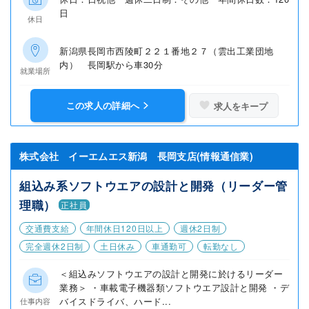
日
休日
新潟県長岡市西陵町２２１番地２７（雲出工業団地
内） 長岡駅から車30分
就業場所
この求人の詳細へ
求人をキープ
株式会社 イーエムエス新潟 長岡支店(情報通信業)
組込み系ソフトウエアの設計と開発（リーダー管
理職）
正社員
交通費支給
年間休日120日以上
週休2日制
完全週休2日制
土日休み
車通勤可
転勤なし
＜組込みソフトウエアの設計と開発に於けるリーダー
業務＞ ・車載電子機器類ソフトウエア設計と開発 ・デ
バイスドライバ、ハード...
仕事内容