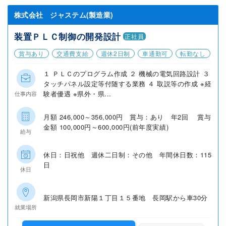
株式会社 ジャステム(製造業)
装置ＰＬＣ制御の開発設計
正社員
賞与あり
交通費支給
週休2日制
車通勤可
転勤なし
１ ＰＬＣのプログラム作成 ２ 機械の電気回路設計 ３
タッチパネル設定等付随する業務 ４ 取説等の作成 ※経
験者優遇 ※県外・県...
仕事内容
月額 246,000～356,000円 賞与：あり 年2回 賞与
金額 100,000円～600,000円(前年度実績)
給与
休日：日祝他 週休二日制：その他 年間休日数：115
日
休日
新潟県長岡市新陽１丁目１５番地 長岡駅から車30分
就業場所