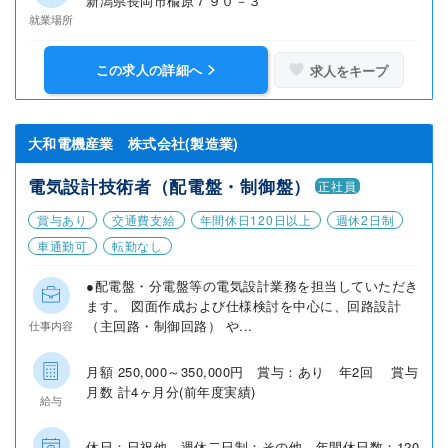
新潟県長岡市楡原７９０－３
就業場所
この求人の詳細へ
求人をキープ
大和電機産業 株式会社(製造業)
電気設計技術者（配電盤・制御盤）
正社員
賞与あり
交通費支給
年間休日120日以上
週休2日制
車通勤可
転勤なし
●配電盤・分電盤等の電気設計業務を担当していただき
ます。 図面作成および仕様検討を中心に、回路設計
（主回路・制御回路） や...
仕事内容
月額 250,000～350,000円 賞与：あり 年2回 賞与
月数 計4ヶ月分(前年度実績)
給与
休日：日祝他 週休二日制：その他 年間休日数：120