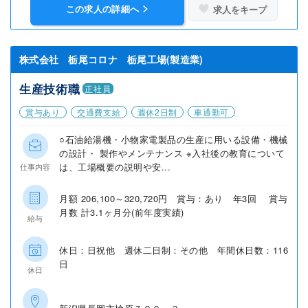
この求人の詳細へ
求人をキープ
株式会社 栃尾コロナ 栃尾工場(製造業)
生産技術職
正社員
賞与あり
交通費支給
週休2日制
車通勤可
○石油給湯機・小物家電製品の生産に用いる設備・機械
の設計・ 製作やメンテナンス ※入社後の教育について
は、工場概要の説明や安...
仕事内容
月額 206,100～320,720円 賞与：あり 年3回 賞与
月数 計3.1ヶ月分(前年度実績)
給与
休日：日祝他 週休二日制：その他 年間休日数：116
日
休日