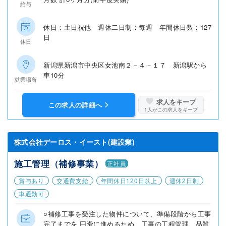
給与
休日：土日祝他 週休二日制：毎週 年間休日数：127
日
休日
新潟県新潟市中央区女池南２－４－１７ 新潟駅から
車10分
就業場所
求人をキープ
この求人の詳細へ
1
人がこの求人をキープ
株式会社デーロス・イースト(建設業)
施工管理（補修事業）
正社員
賞与あり
交通費支給
年間休日120日以上
週休2日制
車通勤可
○補修工事を受注した物件について、準備段階から工事
完了までを 円滑に進めるため、工事の工程管理、品質