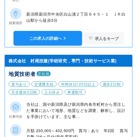
新潟県新潟市中央区白山浦２丁目６４５－１ ＪＲ白
山駅から徒歩3分
就業場所
この求人の詳細へ
求人をキープ
株式会社 村尾技建(学術研究，専門・技術サービス業)
地質技術者
正社員
賞与あり
交通費支給
年間休日120日以上
週休2日制
完全週休2日制
土日休み
車通勤可
当社は、国や新潟県及び新潟県内各市町村から受注し
た事業において地形、地質などを調査、解析し、設計
を手掛けています。主な事...
仕事内容
月額 230,000～432,500円 賞与：あり 年2回 賞与
月数 計6ヶ月分(前年度実績)