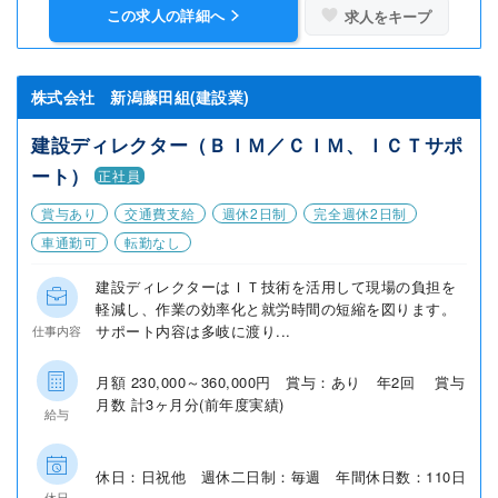
この求人の詳細へ
求人をキープ
株式会社 新潟藤田組(建設業)
建設ディレクター（ＢＩＭ／ＣＩＭ、ＩＣＴサポ
ート）
正社員
賞与あり
交通費支給
週休2日制
完全週休2日制
車通勤可
転勤なし
建設ディレクターはＩＴ技術を活用して現場の負担を
軽減し、作業の効率化と就労時間の短縮を図ります。
サポート内容は多岐に渡り...
仕事内容
月額 230,000～360,000円 賞与：あり 年2回 賞与
月数 計3ヶ月分(前年度実績)
給与
休日：日祝他 週休二日制：毎週 年間休日数：110日
休日