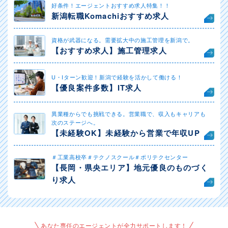
好条件！エージェントおすすめ求人特集！！
新潟転職Komachiおすすめ求人
資格が武器になる。需要拡大中の施工管理を新潟で。
【おすすめ求人】施工管理求人
U・Iターン歓迎！新潟で経験を活かして働ける！
【優良案件多数】IT求人
異業種からでも挑戦できる。営業職で、収入もキャリアも
次のステージへ。
【未経験OK】未経験から営業で年収UP
＃工業高校卒＃テクノスクール＃ポリテクセンター
【長岡・県央エリア】地元優良のものづく
り求人
あなた専任のエージェントが全力サポートします！