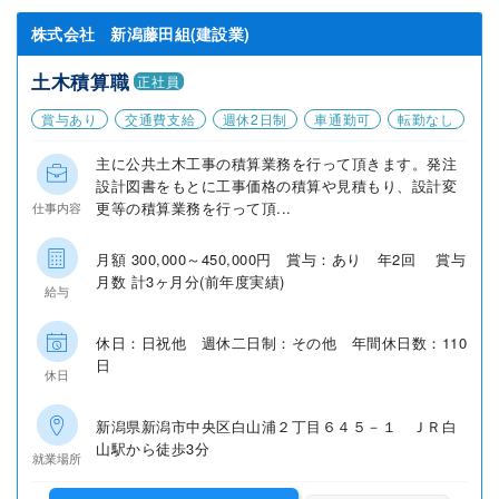
株式会社 新潟藤田組(建設業)
土木積算職
正社員
賞与あり
交通費支給
週休2日制
車通勤可
転勤なし
主に公共土木工事の積算業務を行って頂きます。発注
設計図書をもとに工事価格の積算や見積もり、設計変
更等の積算業務を行って頂...
仕事内容
月額 300,000～450,000円 賞与：あり 年2回 賞与
月数 計3ヶ月分(前年度実績)
給与
休日：日祝他 週休二日制：その他 年間休日数：110
日
休日
新潟県新潟市中央区白山浦２丁目６４５－１ ＪＲ白
山駅から徒歩3分
就業場所