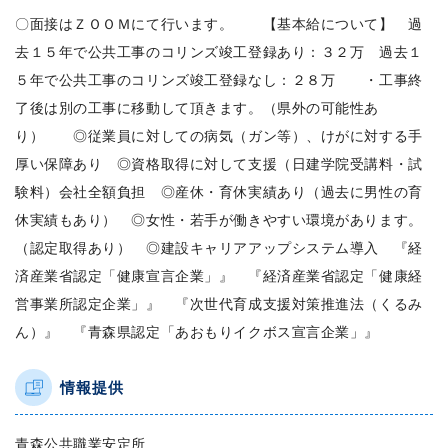
〇面接はＺＯＯＭにて行います。 【基本給について】 過
去１５年で公共工事のコリンズ竣工登録あり：３２万 過去１
５年で公共工事のコリンズ竣工登録なし：２８万 ・工事終
了後は別の工事に移動して頂きます。（県外の可能性あ
り） ◎従業員に対しての病気（ガン等）、けがに対する手
厚い保障あり ◎資格取得に対して支援（日建学院受講料・試
験料）会社全額負担 ◎産休・育休実績あり（過去に男性の育
休実績もあり） ◎女性・若手が働きやすい環境があります。
（認定取得あり） ◎建設キャリアアップシステム導入 『経
済産業省認定「健康宣言企業」』 『経済産業省認定「健康経
営事業所認定企業」』 『次世代育成支援対策推進法（くるみ
ん）』 『青森県認定「あおもりイクボス宣言企業」』
情報提供
青森公共職業安定所