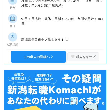
月額 200,000～250,000円 賞与：あり 年2回 賞与
月数 計2ヶ月分(前年度実績)
給与
休日：日祝他 週休二日制：その他 年間休日数：104
日
休日
新潟県長岡市中之島３９６１‐１
就業場所
この求人の詳細へ
求人をキープ