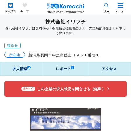
求人情報
キープ
検索
メニュー
株式会社イワフチ
株式会社イワフチは長岡市の・各種精密機械部品加工・大型精密部品加工を承っ
ております。
製造業
所在地
新潟県長岡市中之島藤山３９６１番地１
2
1
求人情報
レポート
アクセス
この企業の求人状況を問合せる（無料）
簡単1分