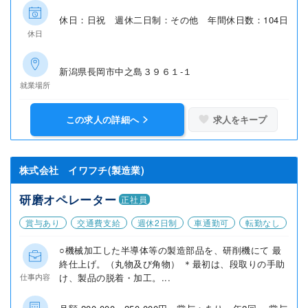
休日：日祝 週休二日制：その他 年間休日数：104日
休日
新潟県長岡市中之島３９６１‐１
就業場所
この求人の詳細へ
求人をキープ
株式会社 イワフチ(製造業)
研磨オペレーター
正社員
賞与あり
交通費支給
週休2日制
車通勤可
転勤なし
○機械加工した半導体等の製造部品を、研削機にて 最
終仕上げ。（丸物及び角物） ＊最初は、段取りの手助
け、製品の脱着・加工。...
仕事内容