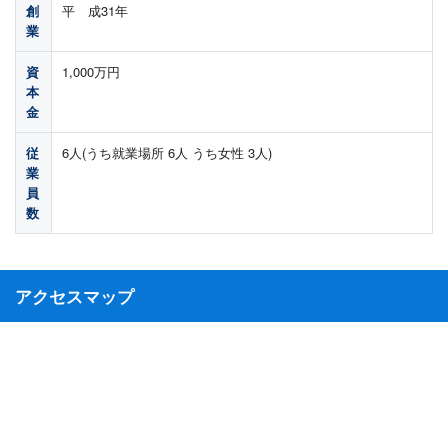
創
平 成31年
業
資
1,000万円
本
金
従
6人(うち就業場所 6人 うち女性 3人)
業
員
数
アクセスマップ