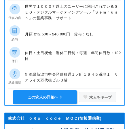
世界で１０００万以上のユーザーに利用されているＳ
ＥＯ・デジタルマーケティングツール「Ｓｅｍｒｕｓ
ｈ」の営業事務・サポート...
仕事内容
月額 212,500～246,000円 賞与：なし
給与
休日：土日祝他 週休二日制：毎週 年間休日数：122
日
休日
新潟県新潟市中央区礎町通１ノ町１９４５番地１ リ
アライズ万代橋ビル３階
就業場所
この求人の詳細へ
求人をキープ
株式会社 ｏＲｏ ｃｏｄｅ ＭＯＣ(情報通信業)