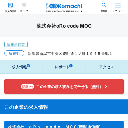
求人情報
キープ
検索
メニュー
株式会社oRo code MOC
情報通信業
所在地
新潟県新潟市中央区礎町通１ノ町１９４５番地１
6
1
求人情報
レポート
アクセス
この企業の求人状況を問合せる（無料）
簡単1分
この企業の求人情報
株式会社 ｏＲｏ ｃｏｄｅ ＭＯＣ(情報通信業)