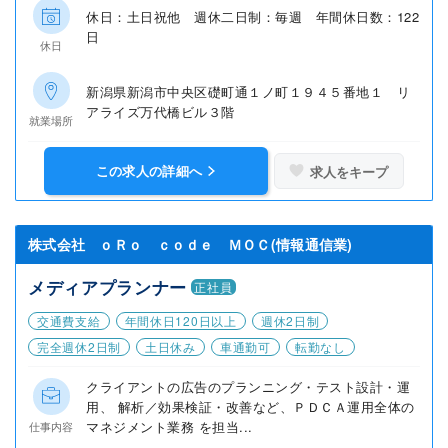
休日：土日祝他 週休二日制：毎週 年間休日数：122
日
休日
新潟県新潟市中央区礎町通１ノ町１９４５番地１ リ
アライズ万代橋ビル３階
就業場所
この求人の詳細へ
求人をキープ
株式会社 ｏＲｏ ｃｏｄｅ ＭＯＣ(情報通信業)
メディアプランナー
正社員
交通費支給
年間休日120日以上
週休2日制
完全週休2日制
土日休み
車通勤可
転勤なし
クライアントの広告のプランニング・テスト設計・運
用、 解析／効果検証・改善など、ＰＤＣＡ運用全体の
マネジメント業務 を担当...
仕事内容