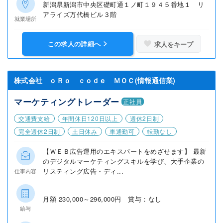
新潟県新潟市中央区礎町通１ノ町１９４５番地１ リ
アライズ万代橋ビル３階
就業場所
この求人の詳細へ
求人をキープ
株式会社 ｏＲｏ ｃｏｄｅ ＭＯＣ(情報通信業)
マーケティングトレーダー
正社員
交通費支給
年間休日120日以上
週休2日制
完全週休2日制
土日休み
車通勤可
転勤なし
【ＷＥＢ広告運用のエキスパートをめざせます】 最新
のデジタルマーケティングスキルを学び、大手企業の
リスティング広告・ディ...
仕事内容
月額 230,000～296,000円 賞与：なし
給与