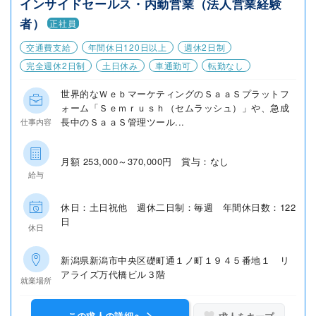
インサイドセールス・内勤営業（法人営業経験
者）
正社員
交通費支給
年間休日120日以上
週休2日制
完全週休2日制
土日休み
車通勤可
転勤なし
世界的なＷｅｂマーケティングのＳａａＳプラットフ
ォーム「Ｓｅｍｒｕｓｈ（セムラッシュ）」や、急成
長中のＳａａＳ管理ツール...
仕事内容
月額 253,000～370,000円 賞与：なし
給与
休日：土日祝他 週休二日制：毎週 年間休日数：122
日
休日
新潟県新潟市中央区礎町通１ノ町１９４５番地１ リ
アライズ万代橋ビル３階
就業場所
この求人の詳細へ