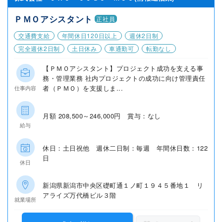
ＰＭＯアシスタント
正社員
交通費支給
年間休日120日以上
週休2日制
完全週休2日制
土日休み
車通勤可
転勤なし
【ＰＭＯアシスタント】プロジェクト成功を支える事
務・管理業務 社内プロジェクトの成功に向け管理責任
者（ＰＭＯ）を支援しま...
仕事内容
月額 208,500～246,000円 賞与：なし
給与
休日：土日祝他 週休二日制：毎週 年間休日数：122
日
休日
新潟県新潟市中央区礎町通１ノ町１９４５番地１ リ
アライズ万代橋ビル３階
就業場所