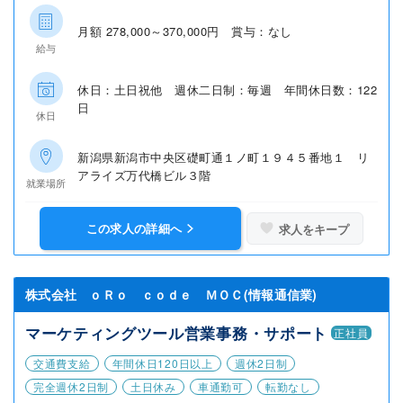
月額 278,000～370,000円 賞与：なし
給与
休日：土日祝他 週休二日制：毎週 年間休日数：122
日
休日
新潟県新潟市中央区礎町通１ノ町１９４５番地１ リ
アライズ万代橋ビル３階
就業場所
この求人の詳細へ
求人をキープ
株式会社 ｏＲｏ ｃｏｄｅ ＭＯＣ(情報通信業)
マーケティングツール営業事務・サポート
正社員
交通費支給
年間休日120日以上
週休2日制
完全週休2日制
土日休み
車通勤可
転勤なし