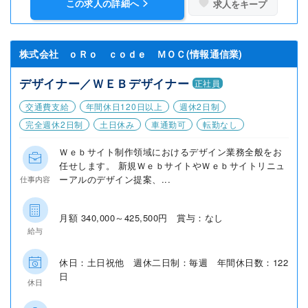
この求人の詳細へ
求人をキープ
株式会社 ｏＲｏ ｃｏｄｅ ＭＯＣ(情報通信業)
デザイナー／ＷＥＢデザイナー
正社員
交通費支給
年間休日120日以上
週休2日制
完全週休2日制
土日休み
車通勤可
転勤なし
Ｗｅｂサイト制作領域におけるデザイン業務全般をお
任せします。 新規ＷｅｂサイトやＷｅｂサイトリニュ
ーアルのデザイン提案、...
仕事内容
月額 340,000～425,500円 賞与：なし
給与
休日：土日祝他 週休二日制：毎週 年間休日数：122
日
休日