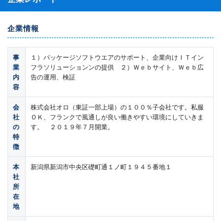
企業情報
事
１）パッケージソフトウエアのサポート、企業向けＩＴイン
業
フラソリューションンの提供 ２）Ｗｅｂサイト、Ｗｅｂ広
内
告の運用、検証
容
会
株式会社オロ（東証一部上場）の１００％子会社です。私服
社
ＯＫ、フランクで風通しが良い働きやすい環境にしていきま
の
す。 ２０１９年７月開業。
特
徴
本
新潟県新潟市中央区礎町通１ノ町１９４５番地１
社
所
在
地