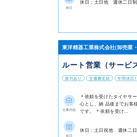
休日：土日他 週休二日制
休日
東洋精器工業株式会社(卸売業・
ルート営業（サービ
賞与あり
交通費支給
年間休日1
＊依頼を受けたタイヤサ
心とし、納 品後までお客
仕事内容
です。 ＊依頼を受け...
休日：土日祝他 週休二日
休日