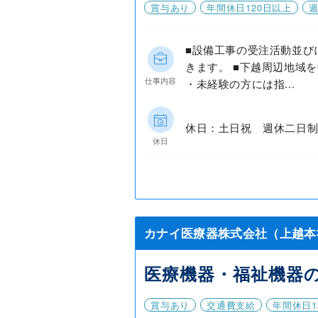
賞与あり
年間休日120日以上
週
■設備工事の受注活動並び
きます。 ■下越周辺地域
仕事内容
・未経験の方には指...
休日：土日祝 週休二日制
休日
カナイ医療器株式会社（上越本
医療機器・福祉機器
賞与あり
交通費支給
年間休日1