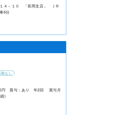
１４－１０ 「長岡支店」 ＪＲ
車6分
転勤なし
0,595円 賞与：あり 年2回 賞与月
績)