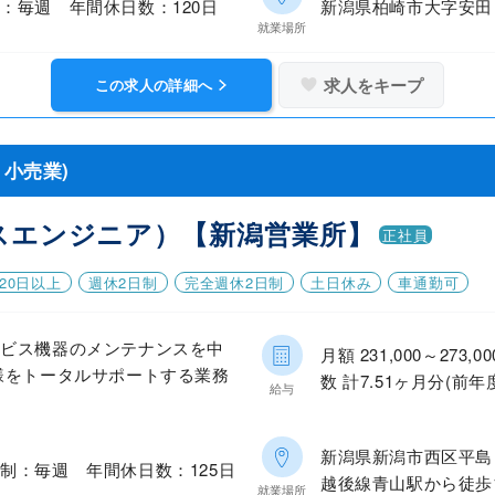
：毎週 年間休日数：120日
新潟県柏崎市大字安田
就業場所
求人をキープ
この求人の詳細へ
小売業)
スエンジニア）【新潟営業所】
正社員
20日以上
週休2日制
完全週休2日制
土日休み
車通勤可
ービス機器のメンテナンスを中
月額 231,000～27
様をトータルサポートする業務
数 計7.51ヶ月分(前年
給与
新潟県新潟市西区平島
制：毎週 年間休日数：125日
越後線青山駅から徒歩
就業場所