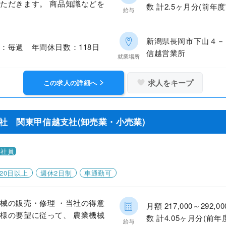
ただきます。 商品知識などを
数 計2.5ヶ月分(前年度
給与
新潟県長岡市下山４
：毎週 年間休日数：118日
信越営業所
就業場所
求人をキープ
この求人の詳細へ
社 関東甲信越支社(卸売業・小売業)
正社員
20日以上
週休2日制
車通勤可
械の販売・修理 ・当社の得意
月額 217,000～29
様の要望に従って、 農業機械
数 計4.05ヶ月分(前年
給与