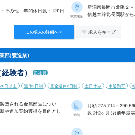
新潟県長岡市北陽２－
：その他 年間休日数：120日
信越本線北長岡駅から
就業場所
求人をキープ
この求人の詳細へ
部(製造業)
（経験者）
正社員
20日以上
週休2日制
完全週休2日制
土日休み
車通勤可
で製造される金属部品につい
月額 275,714～39
更新や追加契約獲得を目的とし
数 計2ヶ月分(前年度実
給与