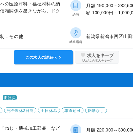
設への医療材料・福祉材料の納
月額 190,000～28
、信頼関係を築きながら、ドク
額 100,000円～1,00
給与
日制：その他
新潟県新潟市西区山田3
就業場所
求人をキープ
この求人の詳細へ
1
人がこの求人をキープ
〉
正社員
完全週休2日制
土日休み
車通勤可
転勤なし
に「ねじ・機械加工部品」など
月額 220,000～30