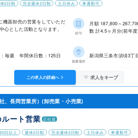
休2日制
完全週休2日制
土日休み
車通勤可
に機器卸売の営業をしていただ
月額 187,800～26
を中心とした活動となります。
数 計4.5ヶ月分(前年度
給与
：毎週 年間休日数：125日
新潟県三条市須頃3丁目2
就業場所
求人をキープ
この求人の詳細へ
社、長岡営業所）(卸売業・小売業)
のルート営業
正社員
20日以上
週休2日制
完全週休2日制
土日休み
車通勤可