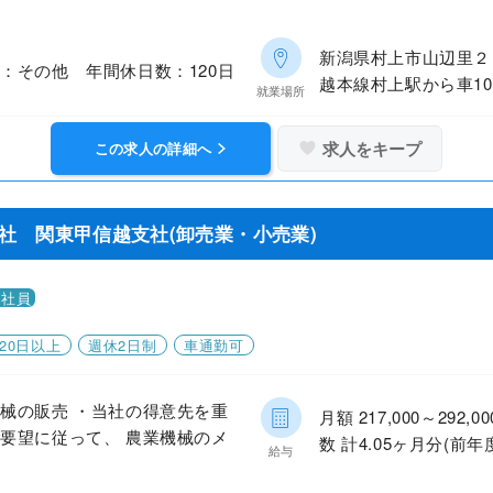
新潟県村上市山辺里２
：その他 年間休日数：120日
越本線村上駅から車1
就業場所
求人をキープ
この求人の詳細へ
社 関東甲信越支社(卸売業・小売業)
正社員
20日以上
週休2日制
車通勤可
械の販売 ・当社の得意先を重
月額 217,000～29
要望に従って、 農業機械のメ
数 計4.05ヶ月分(前年
給与