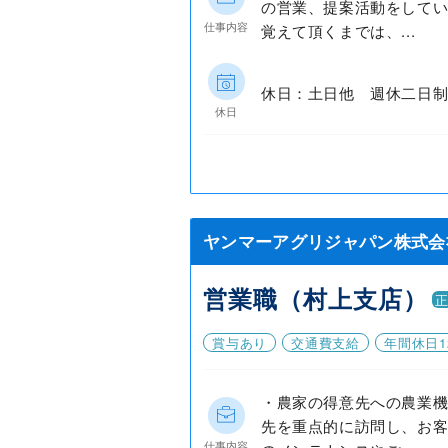
の営業、提案活動をしてい
仕事内容
覚えて頂くまでは、...
休日：土日他 週休二日制
休日
ヤンマーアグリジャパン株式会
営業職（村上支店）
賞与あり
交通費支給
年間休日1
・農家の得意先への農業機
先を重点的に訪問し、お客
仕事内容