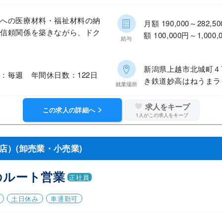
設への医療材料・福祉材料の納
月額 190,000～28
、信頼関係を築きながら、ドク
額 100,000円～1,00
給与
新潟県上越市北城町４
：毎週 年間休日数：122日
き鉄道妙高はねうまラ
就業場所
求人をキープ
この求人の詳細へ
1
人がこの求人をキープ
店）(卸売業・小売業)
のルート営業
正社員
土日休み
車通勤可