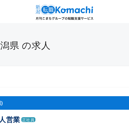
新潟県 の求人
)
法人営業
正社員