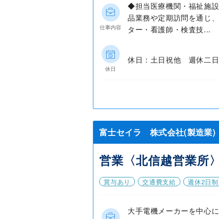
◆担当医療機関・福祉施
品業務や定期訪問を通じ
仕事内容
ター・看護師・検査技...
休日：土日祝他 週休二
休日
富士セイラ 株式会社(製造業)
営業〈北信越営業所
賞与あり
交通費支給
週休2日制
大手電機メーカーを中心