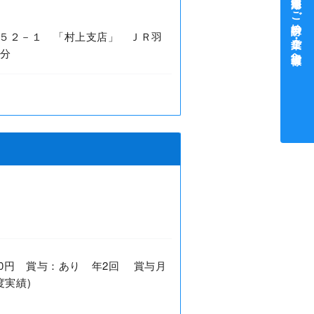
中途採用をご検討中の企業・ご担当者様へ
５２－１ 「村上支店」 ＪＲ羽
0分
2,000円 賞与：あり 年2回 賞与月
度実績)