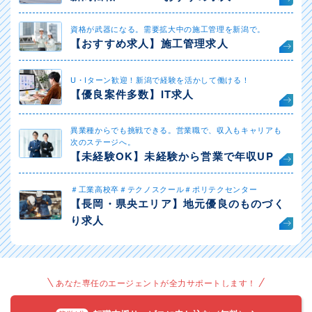
資格が武器になる。需要拡大中の施工管理を新潟で。
【おすすめ求人】施工管理求人
U・Iターン歓迎！新潟で経験を活かして働ける！
【優良案件多数】IT求人
異業種からでも挑戦できる。営業職で、収入もキャリアも
次のステージへ。
【未経験OK】未経験から営業で年収UP
＃工業高校卒＃テクノスクール＃ポリテクセンター
【長岡・県央エリア】地元優良のものづく
り求人
あなた専任のエージェントが全力サポートします！