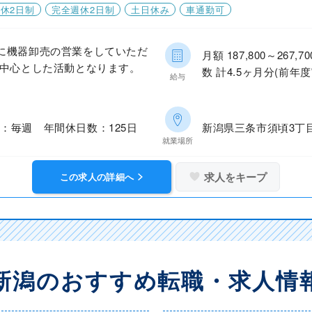
休2日制
完全週休2日制
土日休み
車通勤可
に機器卸売の営業をしていただ
月額 187,800～26
を中心とした活動となります。
数 計4.5ヶ月分(前年度
給与
：毎週 年間休日数：125日
新潟県三条市須頃3丁目2
就業場所
求人をキープ
この求人の詳細へ
新潟のおすすめ転職・求人情