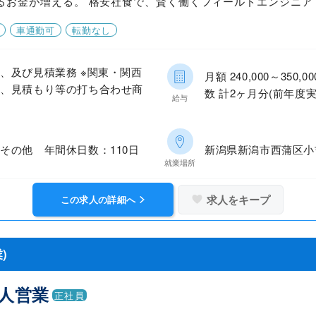
るお金が増える。 格安社食で、賢く働くフィールドエンジニア
車通勤可
転勤なし
、及び見積業務 ※関東・関西
月額 240,000～35
き、見積もり等の打ち合わせ商
数 計2ヶ月分(前年度実
給与
その他 年間休日数：110日
新潟県新潟市西蒲区小
就業場所
求人をキープ
この求人の詳細へ
)
法人営業
正社員