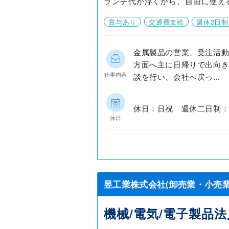
ランチ代が浮くから、自由に使え
賞与あり
交通費支給
週休2日制
金属製品の営業、受注活動
方面へ主に日帰りで出向
仕事内容
談を行い、会社へ戻っ...
休日：日祝 週休二日制：
休日
昱工業株式会社(卸売業・小売業
機械/電気/電子製品