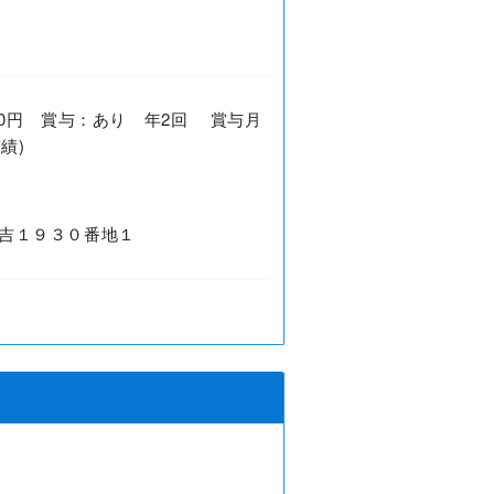
0,000円 賞与：あり 年2回 賞与月
績)
吉１９３０番地１