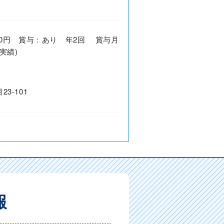
7,700円 賞与：あり 年2回 賞与月
実績)
3-101
報