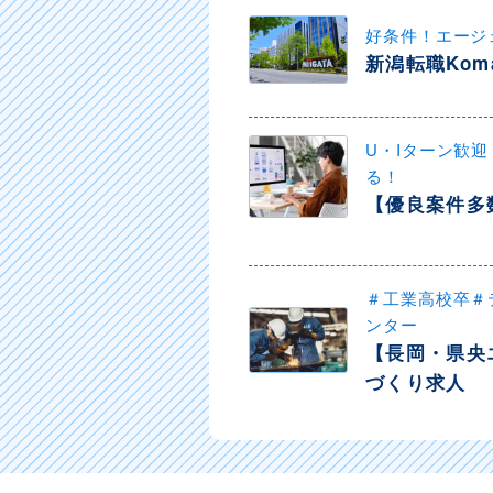
好条件！エージ
新潟転職Kom
U・Iターン歓
る！
【優良案件多
＃工業高校卒＃
ンター
【長岡・県央
づくり求人