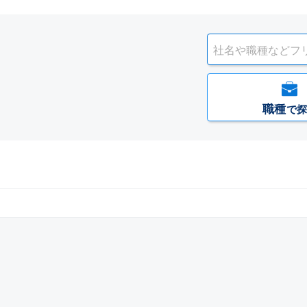
職種
で探