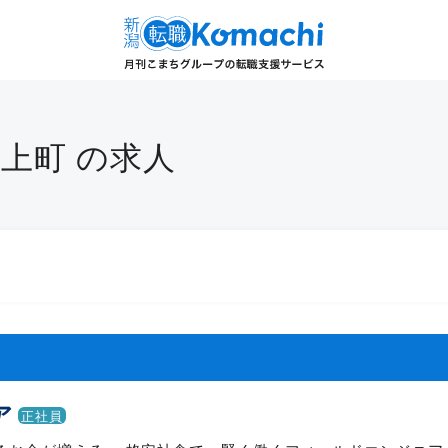
田上町 の求人
ア
正社員