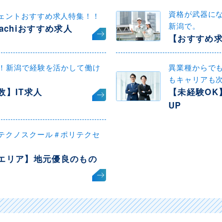
資格が武器に
ェントおすすめ求人特集！！
新潟で。
achiおすすめ求人
【おすすめ
迎！新潟で経験を活かして働け
異業種からで
もキャリアも
数】IT求人
【未経験OK
UP
テクノスクール＃ポリテクセ
エリア】地元優良のもの