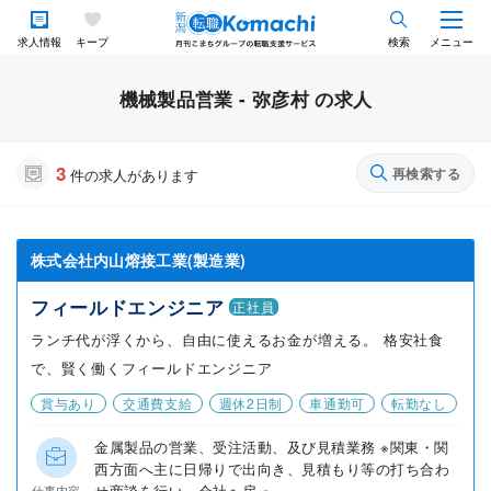
求人情報
キープ
検索
メニュー
機械製品営業 - 弥彦村 の求人
3
再検索する
件の求人があります
株式会社内山熔接工業(製造業)
フィールドエンジニア
正社員
ランチ代が浮くから、自由に使えるお金が増える。 格安社食
で、賢く働くフィールドエンジニア
賞与あり
交通費支給
週休2日制
車通勤可
転勤なし
金属製品の営業、受注活動、及び見積業務 ※関東・関
西方面へ主に日帰りで出向き、見積もり等の打ち合わ
せ商談を行い、会社へ戻っ...
仕事内容