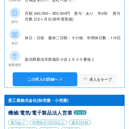
月額 240,000～350,000円 賞与：あり 年2回 賞与
月数 計2ヶ月分(前年度実績)
給与
休日：日祝 週休二日制：その他 年間休日数：110日
休日
新潟県新潟市西蒲区小吉１９３０番地１
就業場所
この求人の詳細へ
求人をキープ
昱工業株式会社(卸売業・小売業)
機械/電気/電子製品法人営業
正社員
賞与あり
年間休日120日以上
週休2日制