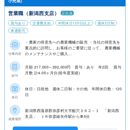
小売業)
営業職（新潟西支店）
正社員
賞与あり
交通費支給
年間休日120日以上
週休2日制
車通勤可
・農家の得意先への農業機械の販売 ・当社の得意先を
重点的に訪問し、お客様のご要望に従って、 農業機械
のメンテナンスやご購入...
仕事内容
月額 217,000～292,000円 賞与：あり 年2回 賞与
月数 計4.05ヶ月分(前年度実績)
給与
休日：日祝他 週休二日制：その他 年間休日数：120
日
休日
新潟県西蒲原郡弥彦村大字鰕穴３６２－１ 「新潟西
支店」 ＪＲ弥彦線矢作駅から車5分
就業場所