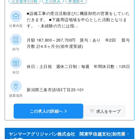
完全週休2日制
土日休み
車通勤可
■設備工事の受注活動並びに機器卸売の営業をしていた
だきます。 ■下越周辺地域を中心とした活動となりま
す。 ・未経験の方には指...
仕事内容
月額 187,800～267,700円 賞与：あり 年2回 賞与
月数 計4.5ヶ月分(前年度実績)
給与
休日：土日祝 週休二日制：毎週 年間休日数：125日
休日
新潟県三条市須頃3丁目23-101
就業場所
この求人の詳細へ
求人をキープ
ヤンマーアグリジャパン株式会社 関東甲信越支社(卸売業・