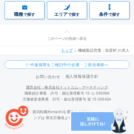
職種
エリア
条件
で探す
で探す
で探す
このページの先頭へ戻る
トップ
機械製品営業 - 弥彦村 の求人
中途採用をご検討中の企業・ご担当者様へ
個人情報保護方針
お問い合わせ
運営会社：株式会社ドットコム・マーケティング
職業紹介事業 許可・届出受理番号 15-ユ-300096
労働者派遣事業 許可・届出受理番号 派 15-300424
新潟転職Komachiを運営する(株)ドットコム・マーケティ
ングは
厚生労働省より「職業紹介優良事業者」に認定さ
れています