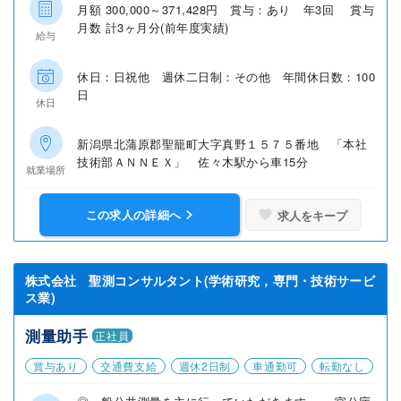
月額 300,000～371,428円 賞与：あり 年3回 賞与
月数 計3ヶ月分(前年度実績)
給与
休日：日祝他 週休二日制：その他 年間休日数：100
日
休日
新潟県北蒲原郡聖籠町大字真野１５７５番地 「本社
技術部ＡＮＮＥＸ」 佐々木駅から車15分
就業場所
この求人の詳細へ
求人をキープ
株式会社 聖測コンサルタント(学術研究，専門・技術サービ
ス業)
測量助手
正社員
賞与あり
交通費支給
週休2日制
車通勤可
転勤なし