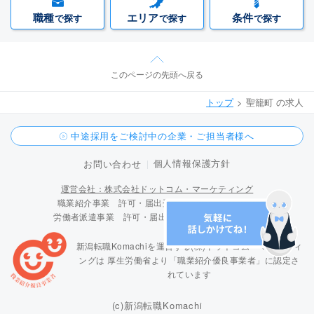
職種
エリア
条件
で探す
で探す
で探す
このページの先頭へ戻る
トップ
聖籠町 の求人
中途採用をご検討中の企業・ご担当者様へ
個人情報保護方針
お問い合わせ
運営会社：株式会社ドットコム・マーケティング
職業紹介事業 許可・届出受理番号 15-ユ-300096
労働者派遣事業 許可・届出受理番号 派 15-300424
新潟転職Komachiを運営する(株)ドットコム・マーケティ
ングは
厚生労働省より「職業紹介優良事業者」に認定さ
れています
(c)新潟転職Komachi