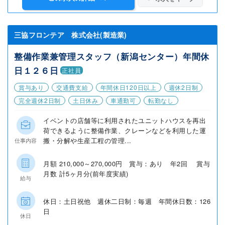
三協フロンテア 株式会社(製造業)
整備作業兼管理スタッフ（新潟センター）年間休
日１２６日
正社員
賞与あり
交通費支給
年間休日120日以上
週休2日制
完全週休2日制
土日休み
車通勤可
転勤なし
イベントの店舗等に利用されたユニットハウスを再出
荷できるように整備作業、クレーンなどを利用した運
搬・分解や生産工程の管理...
仕事内容
月額 210,000～270,000円 賞与：あり 年2回 賞与
月数 計5ヶ月分(前年度実績)
給与
休日：土日祝他 週休二日制：毎週 年間休日数：126
日
休日