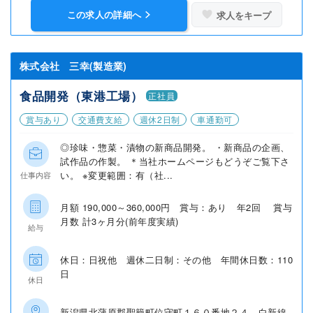
この求人の詳細へ
求人をキープ
株式会社 三幸(製造業)
食品開発（東港工場）
正社員
賞与あり
交通費支給
週休2日制
車通勤可
◎珍味・惣菜・漬物の新商品開発。 ・新商品の企画、
試作品の作製。 ＊当社ホームページもどうぞご覧下さ
い。 ※変更範囲：有（社...
仕事内容
月額 190,000～360,000円 賞与：あり 年2回 賞与
月数 計3ヶ月分(前年度実績)
給与
休日：日祝他 週休二日制：その他 年間休日数：110
日
休日
新潟県北蒲原郡聖籠町位守町１６０番地２４ 白新線