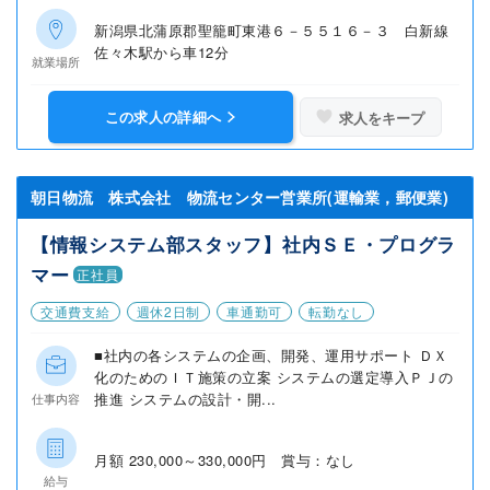
新潟県北蒲原郡聖籠町東港６－５５１６－３ 白新線
佐々木駅から車12分
就業場所
この求人の詳細へ
求人をキープ
朝日物流 株式会社 物流センター営業所(運輸業，郵便業)
【情報システム部スタッフ】社内ＳＥ・プログラ
マー
正社員
交通費支給
週休2日制
車通勤可
転勤なし
■社内の各システムの企画、開発、運用サポート ＤＸ
化のためのＩＴ施策の立案 システムの選定導入ＰＪの
推進 システムの設計・開...
仕事内容
月額 230,000～330,000円 賞与：なし
給与