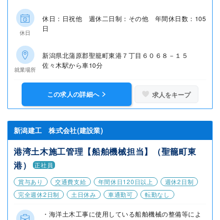
休日：日祝他 週休二日制：その他 年間休日数：105
日
休日
新潟県北蒲原郡聖籠町東港７丁目６０６８－１５
佐々木駅から車10分
就業場所
この求人の詳細へ
求人をキープ
新潟建工 株式会社(建設業)
港湾土木施工管理【船舶機械担当】（聖籠町東
港）
正社員
賞与あり
交通費支給
年間休日120日以上
週休2日制
完全週休2日制
土日休み
車通勤可
転勤なし
・海洋土木工事に使用している船舶機械の整備等によ