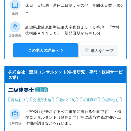
休日：日祝他 週休二日制：その他 年間休日数：100
日
休日
新潟県北蒲原郡聖籠町大字真野１５７５番地 「本社
技術部ＡＮＮＥＸ」 新発田駅から車15分
就業場所
この求人の詳細へ
求人をキープ
株式会社 聖測コンサルタント(学術研究，専門・技術サービ
ス業)
二級建築士
正社員
賞与あり
交通費支給
週休2日制
車通勤可
転勤なし
・官公庁が発注する公共事業に携わる仕事です。 ・補
償コンサルタント（物件部門）等に該当する建物や 工
作物の調査などを行いま...
仕事内容