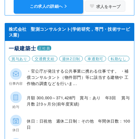
この求人の詳細へ
求人をキープ
株式会社 聖測コンサルタント(学術研究，専門・技術サービ
ス業)
一級建築士
正社員
賞与あり
交通費支給
週休2日制
車通勤可
転勤なし
・官公庁が発注する公共事業に携わる仕事です。 ・補
償コンサルタント（物件部門）等に該当する建物や 工
作物の調査などを行いま...
仕事内容
月額 300,000～371,428円 賞与：あり 年3回 賞与
月数 計3ヶ月分(前年度実績)
給与
休日：日祝他 週休二日制：その他 年間休日数：100
日
休日