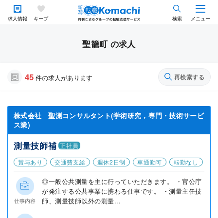
求人情報
キープ
検索
メニュー
聖籠町 の求人
45
再検索する
件の求人があります
株式会社 聖測コンサルタント(学術研究，専門・技術サービ
ス業)
測量技師補
正社員
賞与あり
交通費支給
週休2日制
車通勤可
転勤なし
◎一般公共測量を主に行っていただきます。 ・官公庁
が発注する公共事業に携わる仕事です。 ・測量主任技
師、測量技師以外の測量...
仕事内容