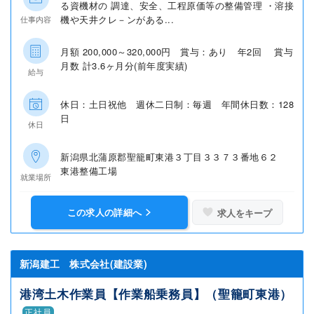
る資機材の 調達、安全、工程原価等の整備管理 ・溶接
機や天井クレ－ンがある...
仕事内容
月額 200,000～320,000円 賞与：あり 年2回 賞与
月数 計3.6ヶ月分(前年度実績)
給与
休日：土日祝他 週休二日制：毎週 年間休日数：128
日
休日
新潟県北蒲原郡聖籠町東港３丁目３３７３番地６２
東港整備工場
就業場所
この求人の詳細へ
求人をキープ
新潟建工 株式会社(建設業)
港湾土木作業員【作業船乗務員】（聖籠町東港）
正社員