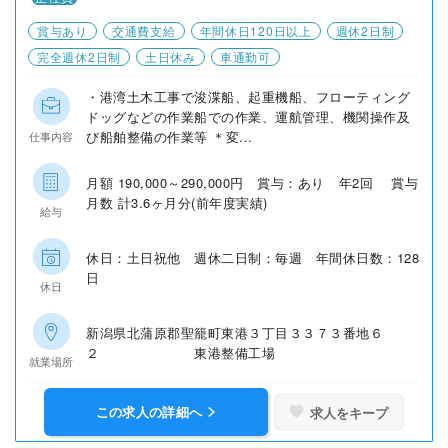
賞与あり
交通費支給
年間休日120日以上
週休2日制
完全週休2日制
土日休み
車通勤可
・港湾土木工事で浚渫船、起重機船、フローティング
ドッグなどの作業船での作業、運航管理、機関操作及
び船舶整備の作業等 ＊変...
仕事内容
月額 190,000～290,000円 賞与：あり 年2回 賞与
月数 計3.6ヶ月分(前年度実績)
給与
休日：土日祝他 週休二日制：毎週 年間休日数：128
日
休日
新潟県北蒲原郡聖籠町東港３丁目３３７３番地６
２ 東港整備工場
就業場所
この求人の詳細へ
求人をキープ