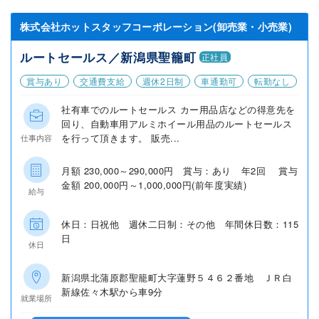
株式会社ホットスタッフコーポレーション(卸売業・小売業)
ルートセールス／新潟県聖籠町
正社員
賞与あり
交通費支給
週休2日制
車通勤可
転勤なし
社有車でのルートセールス カー用品店などの得意先を
回り、自動車用アルミホイール用品のルートセールス
を行って頂きます。 販売...
仕事内容
月額 230,000～290,000円 賞与：あり 年2回 賞与
金額 200,000円～1,000,000円(前年度実績)
給与
休日：日祝他 週休二日制：その他 年間休日数：115
日
休日
新潟県北蒲原郡聖籠町大字蓮野５４６２番地 ＪＲ白
新線佐々木駅から車9分
就業場所