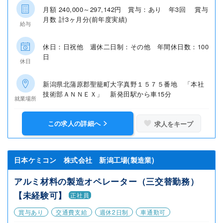
月額 240,000～297,142円 賞与：あり 年3回 賞与
月数 計3ヶ月分(前年度実績)
給与
休日：日祝他 週休二日制：その他 年間休日数：100
日
休日
新潟県北蒲原郡聖籠町大字真野１５７５番地 「本社
技術部ＡＮＮＥＸ」 新発田駅から車15分
就業場所
この求人の詳細へ
求人をキープ
日本ケミコン 株式会社 新潟工場(製造業)
アルミ材料の製造オペレーター（三交替勤務）
【未経験可】
正社員
賞与あり
交通費支給
週休2日制
車通勤可