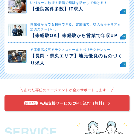
U・Iターン歓迎！新潟で経験を活かして働ける！
【優良案件多数】IT求人
異業種からでも挑戦できる。営業職で、収入もキャリアも
次のステージへ。
【未経験OK】未経験から営業で年収UP
＃工業高校卒＃テクノスクール＃ポリテクセンター
【長岡・県央エリア】地元優良のものづく
り求人
あなた専任のエージェントが全力サポートします！
転職支援サービスに申し込む（無料）
簡単1分
SERVICE