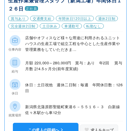
生産作業兼管理スタッフ（新潟工場）年間休日１
２６日
正社員
賞与あり
交通費支給
年間休日120日以上
週休2日制
完全週休2日制
土日休み
車通勤可
転勤なし
店舗やオフィスなど様々な用途に利用されるユニット
ハウスの生産工場で組立工程を中心とした生産作業や
管理業務をしていただきま...
仕事内容
月額 220,000～280,000円 賞与：あり 年2回 賞与
月数 計4.5ヶ月分(前年度実績)
給与
休日：土日祝他 週休二日制：毎週 年間休日数：126
日
休日
新潟県北蒲原郡聖籠町東港６－５５１６－３ 白新線
佐々木駅から車12分
就業場所
この求人の詳細へ
求人をキープ