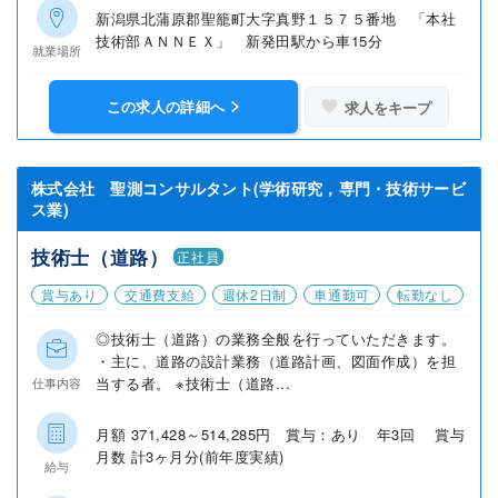
新潟県北蒲原郡聖籠町大字真野１５７５番地 「本社
技術部ＡＮＮＥＸ」 新発田駅から車15分
就業場所
この求人の詳細へ
求人をキープ
株式会社 聖測コンサルタント(学術研究，専門・技術サービ
ス業)
技術士（道路）
正社員
賞与あり
交通費支給
週休2日制
車通勤可
転勤なし
◎技術士（道路）の業務全般を行っていただきます。
・主に、道路の設計業務（道路計画、図面作成）を担
当する者。 ※技術士（道路...
仕事内容
月額 371,428～514,285円 賞与：あり 年3回 賞与
月数 計3ヶ月分(前年度実績)
給与