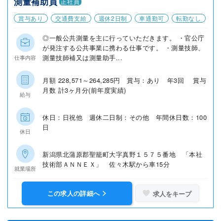
測量補助員
正社員
賞与あり
交通費支給
週休2日制
車通勤可
転勤なし
◎一般公共測量を主に行っていただきます。 ・官公庁
が発注する公共事業に携わる仕事です。 ・測量技師、
測量技師補又は測量助手...
仕事内容
月額 228,571～264,285円 賞与：あり 年3回 賞与
月数 計3ヶ月分(前年度実績)
給与
休日：日祝他 週休二日制：その他 年間休日数：100
日
休日
新潟県北蒲原郡聖籠町大字真野１５７５番地 「本社
技術部ＡＮＮＥＸ」 佐々木駅から車15分
就業場所
この求人の詳細へ
求人をキープ