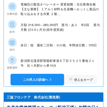
電極箔の製造オペレーター 変更範囲：当社業務全般
【主な業務】 １アルミ材料を生産機へセットし製品の
取り込みをする作業 ２製...
仕事内容
月額 216,000～280,000円 賞与：あり 年2回 賞与
月数 計3.5ヶ月分(前年度実績)
給与
休日：他 週休二日制：その他 年間休日数：105日
休日
新潟県北蒲原郡聖籠町東港６丁目５５２５番地２１
号 佐々木駅から車10分
就業場所
この求人の詳細へ
求人をキープ
三協フロンテア 株式会社(製造業)