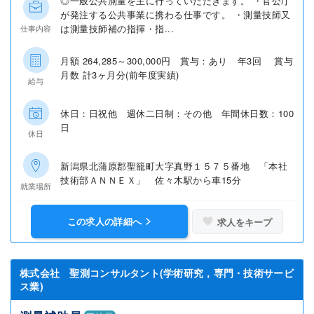
◎一般公共測量を主に行っていただきます。 ・官公庁
が発注する公共事業に携わる仕事です。 ・測量技師又
は測量技師補の指揮・指...
仕事内容
月額 264,285～300,000円 賞与：あり 年3回 賞与
月数 計3ヶ月分(前年度実績)
給与
休日：日祝他 週休二日制：その他 年間休日数：100
日
休日
新潟県北蒲原郡聖籠町大字真野１５７５番地 「本社
技術部ＡＮＮＥＸ」 佐々木駅から車15分
就業場所
この求人の詳細へ
求人をキープ
株式会社 聖測コンサルタント(学術研究，専門・技術サービ
ス業)