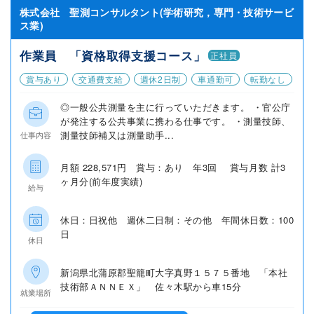
株式会社 聖測コンサルタント(学術研究，専門・技術サービ
ス業)
作業員 「資格取得支援コース」
正社員
賞与あり
交通費支給
週休2日制
車通勤可
転勤なし
◎一般公共測量を主に行っていただきます。 ・官公庁
が発注する公共事業に携わる仕事です。 ・測量技師、
測量技師補又は測量助手...
仕事内容
月額 228,571円 賞与：あり 年3回 賞与月数 計3
ヶ月分(前年度実績)
給与
休日：日祝他 週休二日制：その他 年間休日数：100
日
休日
新潟県北蒲原郡聖籠町大字真野１５７５番地 「本社
技術部ＡＮＮＥＸ」 佐々木駅から車15分
就業場所