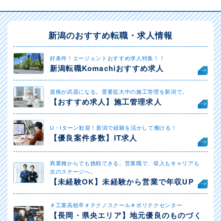
新潟のおすすめ転職・求人情報
好条件！エージェントおすすめ求人特集！！
新潟転職Komachiおすすめ求人
資格が武器になる。需要拡大中の施工管理を新潟で。
【おすすめ求人】施工管理求人
U・Iターン歓迎！新潟で経験を活かして働ける！
【優良案件多数】IT求人
異業種からでも挑戦できる。営業職で、収入もキャリアも
次のステージへ。
【未経験OK】未経験から営業で年収UP
＃工業高校卒＃テクノスクール＃ポリテクセンター
【長岡・県央エリア】地元優良のものづく