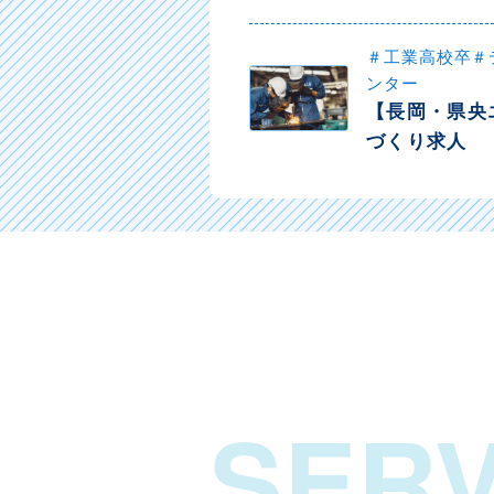
＃工業高校卒＃
ンター
【長岡・県央
づくり求人
SERV