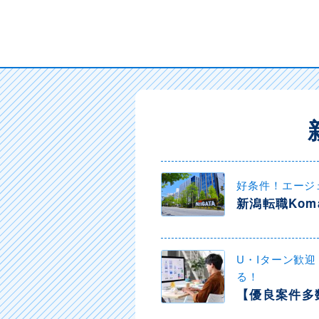
好条件！エージ
新潟転職Kom
U・Iターン歓
る！
【優良案件多