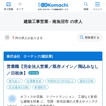
求人情報
キープ
検索
メニュー
建築工事営業 - 南魚沼市 の求人
1
再検索する
件の求人があります
株式会社 ローテック(建設業)
営業職【完全法人営業／既存メイン／飛込みなし
／日祝休】
正社員
賞与あり
交通費支給
年間休日120日以上
週休2日制
完全週休2日制
車通勤可
オフィスや店舗、リゾートマンション、工場など多様
な建物を対象 に、空調・衛生設備の入替えやメンテナ
ンスに関する提案営業を...
仕事内容