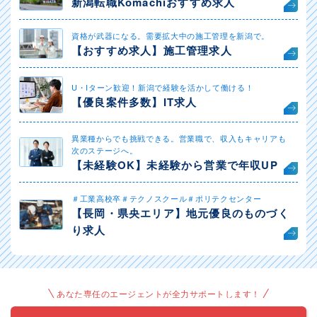
新潟転職Komachiおすすめ求人
資格が武器になる。需要拡大中の施工管理を新潟で。
【おすすめ求人】施工管理求人
U・Iターン歓迎！新潟で経験を活かして働ける！
【優良案件多数】IT求人
異業種からでも挑戦できる。営業職で、収入もキャリアも
次のステージへ。
【未経験OK】未経験から営業で年収UP
＃工業高校卒＃テクノスクール＃ポリテクセンター
【長岡・県央エリア】地元優良のものづく
り求人
あなた専任のエージェントが全力サポートします！