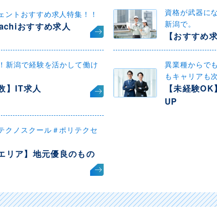
資格が武器に
ェントおすすめ求人特集！！
新潟で。
achiおすすめ求人
【おすすめ
迎！新潟で経験を活かして働け
異業種からで
もキャリアも
数】IT求人
【未経験OK
UP
テクノスクール＃ポリテクセ
エリア】地元優良のもの