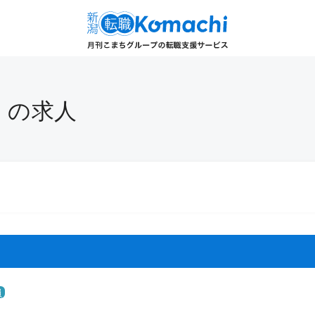
市 の求人
員