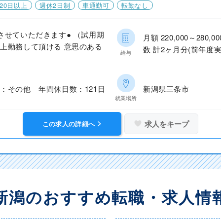
20日以上
週休2日制
車通勤可
転勤なし
させていただきます● （試用期
月額 220,000～28
上勤務して頂ける 意思のある
数 計2ヶ月分(前年度実
給与
：その他 年間休日数：121日
新潟県三条市
就業場所
求人をキープ
この求人の詳細へ
新潟のおすすめ転職・求人情