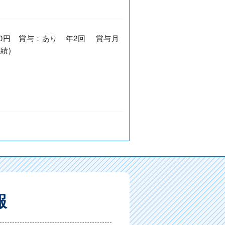
0,000円 賞与：あり 年2回 賞与月
績)
報