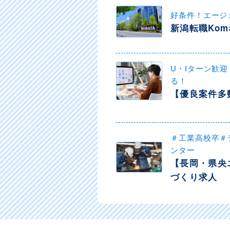
好条件！エージ
新潟転職Kom
U・Iターン歓
る！
【優良案件多
＃工業高校卒＃
ンター
【長岡・県央
づくり求人