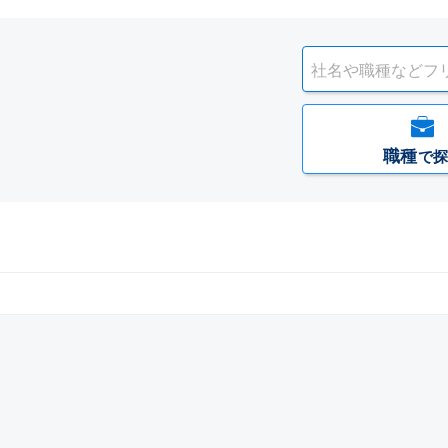
職種
で探