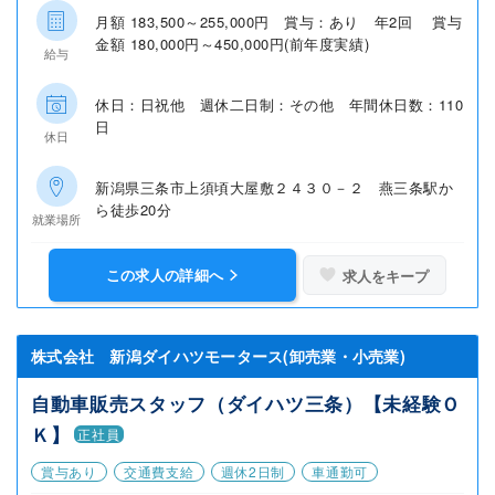
月額 183,500～255,000円 賞与：あり 年2回 賞与
金額 180,000円～450,000円(前年度実績)
給与
休日：日祝他 週休二日制：その他 年間休日数：110
日
休日
新潟県三条市上須頃大屋敷２４３０－２ 燕三条駅か
ら徒歩20分
就業場所
この求人の詳細へ
求人をキープ
株式会社 新潟ダイハツモータース(卸売業・小売業)
自動車販売スタッフ（ダイハツ三条）【未経験Ｏ
Ｋ】
正社員
賞与あり
交通費支給
週休2日制
車通勤可