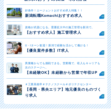
好条件！エージェントおすすめ求人特集！！
新潟転職Komachiおすすめ求人
資格が武器になる。需要拡大中の施工管理を新潟で。
【おすすめ求人】施工管理求人
U・Iターン歓迎！新潟で経験を活かして働ける！
【優良案件多数】IT求人
異業種からでも挑戦できる。営業職で、収入もキャリアも
次のステージへ。
【未経験OK】未経験から営業で年収UP
＃工業高校卒＃テクノスクール＃ポリテクセンター
【長岡・県央エリア】地元優良のものづく
り求人