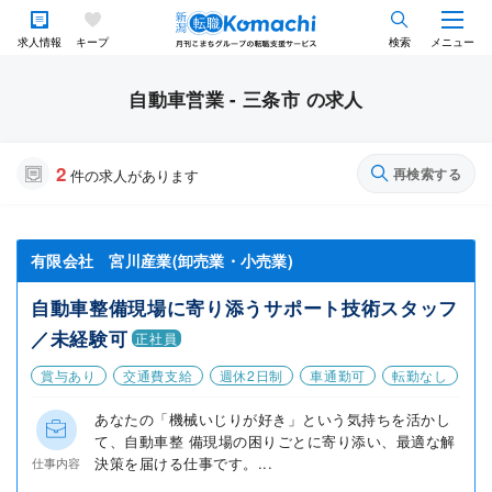
求人情報
キープ
検索
メニュー
自動車営業 - 三条市 の求人
2
再検索する
件の求人があります
有限会社 宮川産業(卸売業・小売業)
自動車整備現場に寄り添うサポート技術スタッフ
／未経験可
正社員
賞与あり
交通費支給
週休2日制
車通勤可
転勤なし
あなたの「機械いじりが好き」という気持ちを活かし
て、自動車整 備現場の困りごとに寄り添い、最適な解
決策を届ける仕事です。...
仕事内容