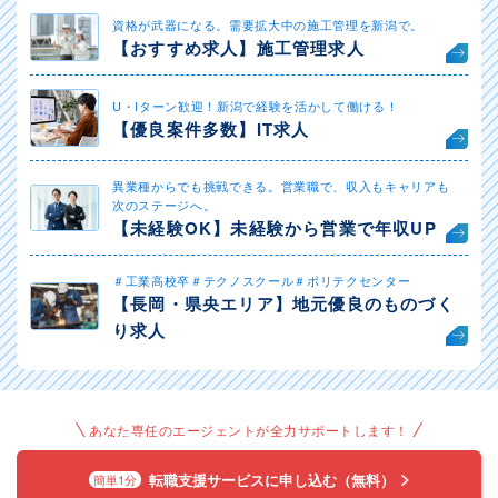
資格が武器になる。需要拡大中の施工管理を新潟で。
【おすすめ求人】施工管理求人
U・Iターン歓迎！新潟で経験を活かして働ける！
【優良案件多数】IT求人
異業種からでも挑戦できる。営業職で、収入もキャリアも
次のステージへ。
【未経験OK】未経験から営業で年収UP
＃工業高校卒＃テクノスクール＃ポリテクセンター
【長岡・県央エリア】地元優良のものづく
り求人
あなた専任のエージェントが全力サポートします！
転職支援サービスに申し込む（無料）
簡単1分