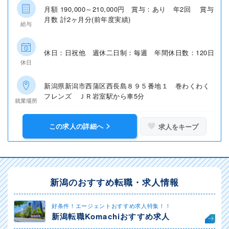
月額 190,000～210,000円 賞与：あり 年2回 賞与
月数 計2ヶ月分(前年度実績)
給与
休日：日祝他 週休二日制：毎週 年間休日数：120日
休日
新潟県新潟市西蒲区西長島８９５番地１ 巻わくわく
フレンズ ＪＲ岩室駅から車5分
就業場所
この求人の詳細へ
求人をキープ
新潟のおすすめ転職・求人情報
好条件！エージェントおすすめ求人特集！！
新潟転職Komachiおすすめ求人