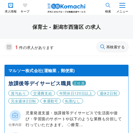
求人情報
キープ
検索
メニュー
保育士 - 新潟市西蒲区 の求人
1
再検索する
件の求人があります
マルソー株式会社(運輸業，郵便業)
放課後等デイサービス職員
正社員
賞与あり
交通費支給
年間休日120日以上
週休2日制
完全週休2日制
車通勤可
転勤なし
児童発達支援・放課後等デイサービスで生活面や遊
び・学習面のサポートや以下のような業務も分担して
行っていただきます。 ◇療育...
仕事内容