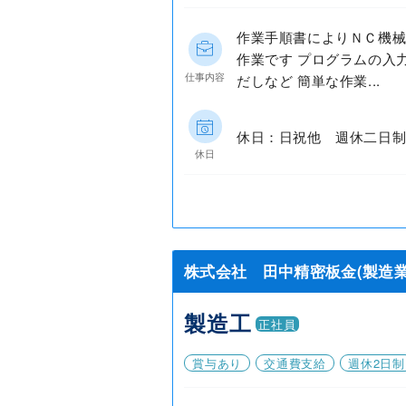
作業手順書によりＮＣ機
作業です プログラムの入
仕事内容
だしなど 簡単な作業...
休日：日祝他 週休二日制
休日
株式会社 田中精密板金(製造業
製造工
正社員
賞与あり
交通費支給
週休2日制