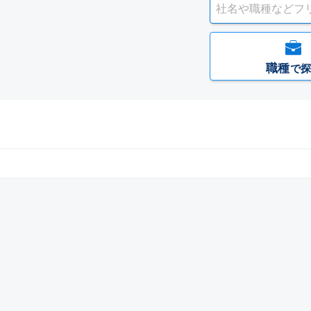
職種
で探