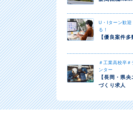
U・Iターン歓
る！
【優良案件多
＃工業高校卒＃
ンター
【長岡・県央
づくり求人