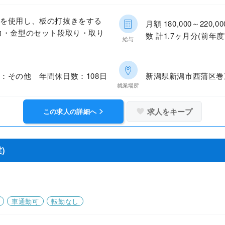
械を使用し、板の打抜きをする
月額 180,000～22
力・金型のセット段取り・取り
数 計1.7ヶ月分(前年度
給与
：その他 年間休日数：108日
新潟県新潟市西蒲区巻
就業場所
求人をキープ
この求人の詳細へ
)
車通勤可
転勤なし