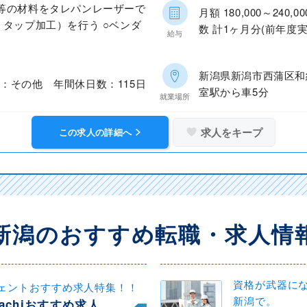
等の材料をタレパンレーザーで
月額 180,000～24
、タップ加工）を行う ○ベンダ
数 計1ヶ月分(前年度実
給与
新潟県新潟市西蒲区和
：その他 年間休日数：115日
室駅から車5分
就業場所
求人をキープ
この求人の詳細へ
新潟のおすすめ転職・求人情
資格が武器に
ェントおすすめ求人特集！！
新潟で。
achiおすすめ求人