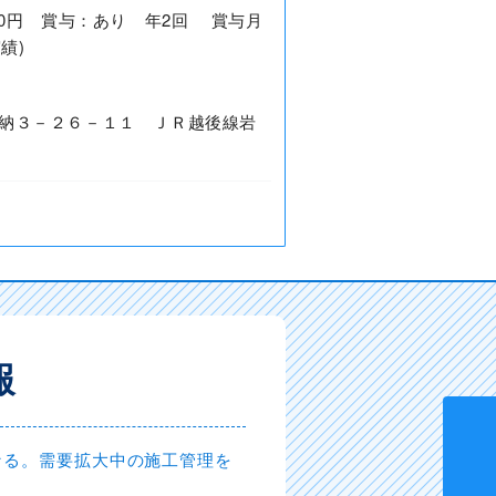
0,000円 賞与：あり 年2回 賞与月
績)
納３－２６－１１ ＪＲ越後線岩
報
なる。需要拡大中の施工管理を