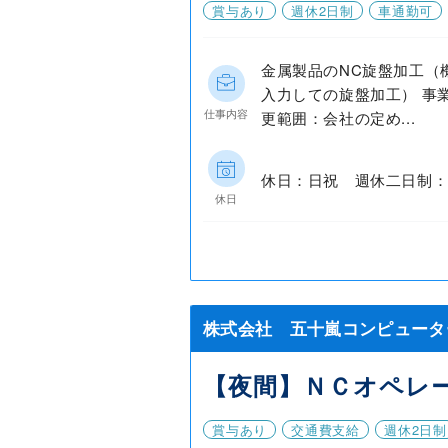
賞与あり
週休2日制
車通勤可
金属製品のNC旋盤加工（
入力しての旋盤加工） 事
仕事内容
更範囲：会社の定め...
休日：日祝 週休二日制：
休日
株式会社 五十嵐コンピュータ
【夜間】ＮＣオペレ
賞与あり
交通費支給
週休2日制