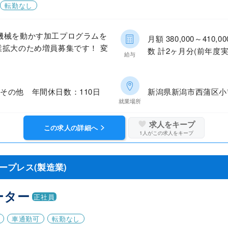
転勤なし
機械を動かす加工プログラムを
月額 380,000～41
業拡大のため増員募集です！ 変
数 計2ヶ月分(前年度実
給与
その他 年間休日数：110日
新潟県新潟市西蒲区小
就業場所
求人をキープ
この求人の詳細へ
1
人がこの求人をキープ
ープレス(製造業)
ーター
正社員
車通勤可
転勤なし