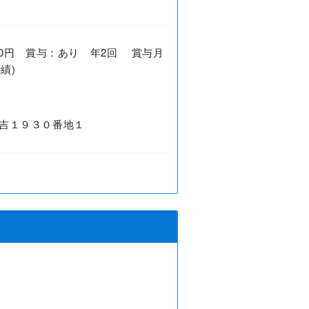
0,000円 賞与：あり 年2回 賞与月
績)
吉１９３０番地１