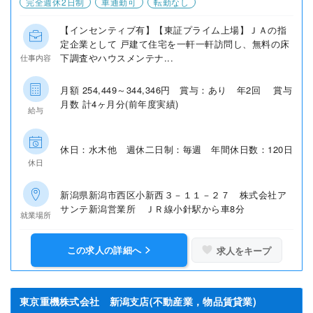
完全週休2日制
車通勤可
転勤なし
【インセンティブ有】【東証プライム上場】ＪＡの指
定企業として 戸建て住宅を一軒一軒訪問し、無料の床
下調査やハウスメンテナ...
仕事内容
月額 254,449～344,346円 賞与：あり 年2回 賞与
月数 計4ヶ月分(前年度実績)
給与
休日：水木他 週休二日制：毎週 年間休日数：120日
休日
新潟県新潟市西区小新西３－１１－２７ 株式会社ア
サンテ新潟営業所 ＪＲ線小針駅から車8分
就業場所
この求人の詳細へ
求人をキープ
東京重機株式会社 新潟支店(不動産業，物品賃貸業)