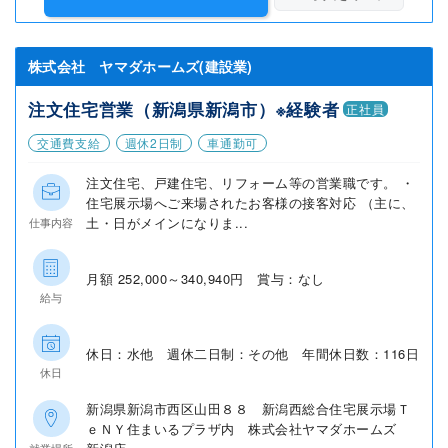
株式会社 ヤマダホームズ(建設業)
注文住宅営業（新潟県新潟市）※経験者
正社員
交通費支給
週休2日制
車通勤可
注文住宅、戸建住宅、リフォーム等の営業職です。 ・
住宅展示場へご来場されたお客様の接客対応 （主に、
土・日がメインになりま...
仕事内容
月額 252,000～340,940円 賞与：なし
給与
休日：水他 週休二日制：その他 年間休日数：116日
休日
新潟県新潟市西区山田８８ 新潟西総合住宅展示場Ｔ
ｅＮＹ住まいるプラザ内 株式会社ヤマダホームズ
就業場所