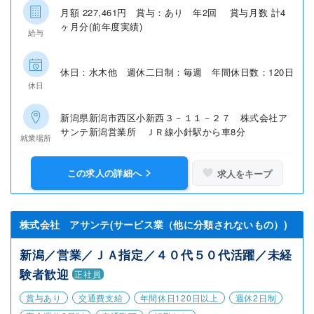
月額 227,461円 賞与：あり 年2回 賞与月数 計4
ヶ月分(前年度実績)
給与
休日：水木他 週休二日制：毎週 年間休日数：120日
休日
新潟県新潟市西区小新西３－１１－２７ 株式会社ア
サンテ新潟営業所 ＪＲ線小針駅から車8分
就業場所
この求人の詳細へ
求人をキープ
株式会社 アサンテ(サービス業（他に分類されないもの）)
新潟／営業／ＪＡ指定／４０代５０代活躍／未経
験者歓迎
正社員
賞与あり
交通費支給
年間休日120日以上
週休2日制