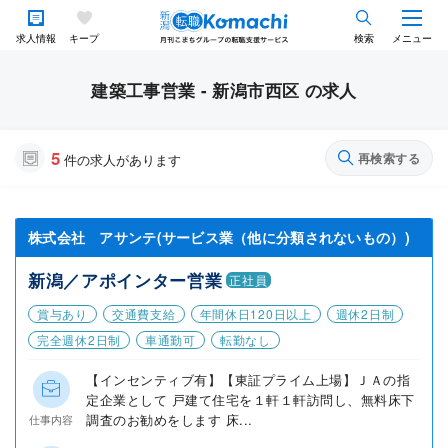
求人情報
キープ
検索
メニュー
建築工事営業 - 新潟市西区 の求人
5
再検索する
件の求人があります
株式会社 アサンテ(サービス業（他に分類されないもの）)
新潟／アポインター営業
正社員
賞与あり
交通費支給
年間休日120日以上
週休2日制
完全週休2日制
車通勤可
転勤なし
【インセンティブ有】【東証プライム上場】ＪＡの指
定企業として 戸建て住宅を１軒１軒訪問し、無料床下
調査のお勧めをします 床...
仕事内容