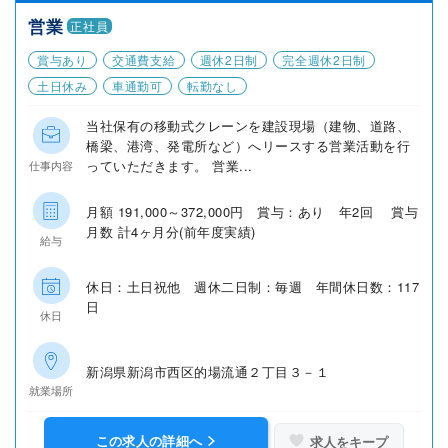
営業
正社員
賞与あり
交通費支給
週休2日制
完全週休2日制
土日休み
車通勤可
転勤なし
当社保有の移動式クレーンを建設現場（建物、道路、
橋梁、港湾、発電所など）へリースする営業活動を行
っていただきます。 営業...
仕事内容
月額 191,000～372,000円 賞与：あり 年2回 賞与
月数 計4ヶ月分(前年度実績)
給与
休日：土日祝他 週休二日制：毎週 年間休日数：117
日
休日
新潟県新潟市西区的場流通２丁目３－１
就業場所
この求人の詳細へ
求人をキープ