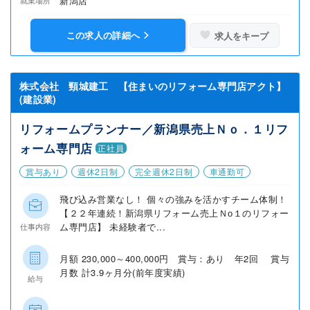
新潟店
この求人の詳細へ
求人をキープ
株式会社 頸城建工 【住まいのリフォーム専門店アクト】
(建設業)
リフォームプランナー／新潟県売上Ｎｏ．１リフ
ォーム専門店
正社員
賞与あり
週休2日制
完全週休2日制
車通勤可
飛び込み営業なし！ 個々の強みを活かすチーム体制！
【２２年連続！新潟県リフォーム売上Ｎо１のリフォー
ム専門店】 未経験者で...
仕事内容
月額 230,000～400,000円 賞与：あり 年2回 賞与
月数 計3.9ヶ月分(前年度実績)
給与