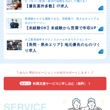
U・Iターン歓迎！新潟で経験を活かして働ける！
【優良案件多数】IT求人
異業種からでも挑戦できる。営業職で、収入もキャリアも
次のステージへ。
【未経験OK】未経験から営業で年収UP
＃工業高校卒＃テクノスクール＃ポリテクセンター
【長岡・県央エリア】地元優良のものづく
り求人
あなた専任のエージェントが全力サポートします！
転職支援サービスに申し込む（無料）
簡単1分
SERVICE