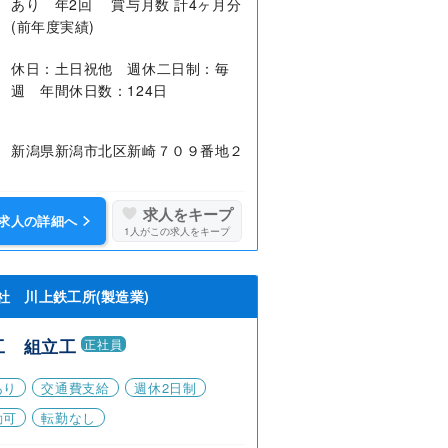
あり 年2回 賞与月数 計4ヶ月分
(前年度実績)
休日：土日祝他 週休二日制：毎
週 年間休日数：124日
新潟県新潟市北区新崎７０９番地２
求人をキープ
求人の詳細へ
1
人がこの求人をキープ
社 川上鉄工所(製造業)
工 組立工
正社員
あり
交通費支給
週休2日制
勤可
転勤なし