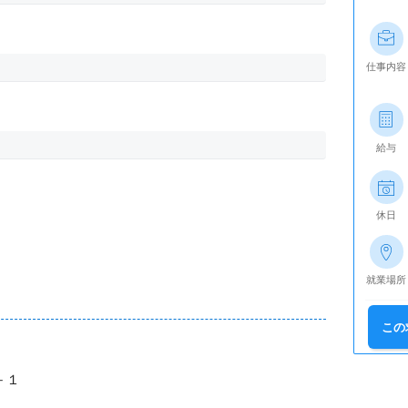
仕事内容
給与
休日
就業場所
この
－１