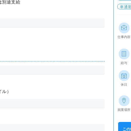
は別途支給
車通
仕事内容
給与
休日
イル）
就業場所
この