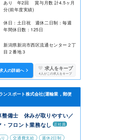
あり 年2回 賞与月数 計4.5ヶ月
分(前年度実績)
休日：土日祝 週休二日制：毎週
年間休日数：125日
新潟県新潟市西区流通センター２丁
目２番地３
求人をキープ
求人の詳細へ
4
人がこの求人をキープ
ランスポート株式会社(運輸業，郵便
車整備士 休みが取りやすい／
マ・フロント業務なし
正社員
あり
交通費支給
週休2日制