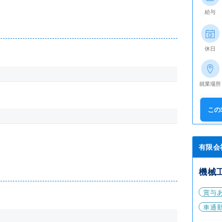
給与
休日
就業場所
この
有限会
機械
賞与
車通