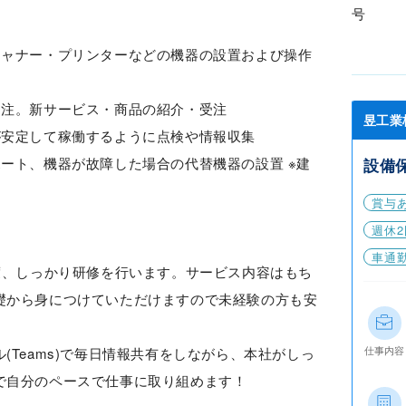
号
キャナー・プリンターなどの機器の設置および操作
受注。新サービス・商品の紹介・受注
昱工業
が安定して稼働するように点検や情報収集
ート、機器が故障した場合の代替機器の設置 ※建
設備
賞与
週休2
車通
度、しっかり研修を行います。サービス内容はもち
礎から身につけていただけますので未経験の方も安
仕事内容
(Teams)で毎日情報共有をしながら、本社がしっ
で自分のペースで仕事に取り組めます！