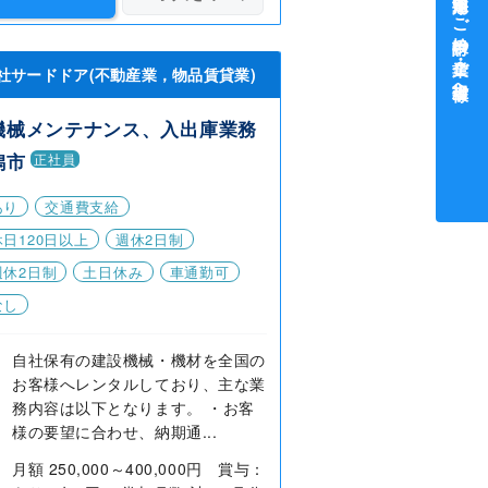
中途採用をご検討中の企業・ご担当者様へ
社サードドア(不動産業，物品賃貸業)
機械メンテナンス、入出庫業務
潟市
正社員
あり
交通費支給
日120日以上
週休2日制
週休2日制
土日休み
車通勤可
なし
自社保有の建設機械・機材を全国の
お客様へレンタルしており、主な業
務内容は以下となります。 ・お客
様の要望に合わせ、納期通...
月額 250,000～400,000円 賞与：