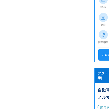
給与
休日
就業場所
この
フジト
業)
自動
ノル
賞与