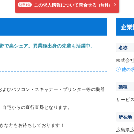
この求人情報について問合せる
簡単1分
（無料）
企業
野で高シェア。異業種出身の先輩も活躍中。
名称
株式会
他の
業種
およびパソコン・スキャナー・プリンター等の機器
サービ
、自宅からの直行直帰となります。
所在地
好きな方もお待ちしております！
広島県