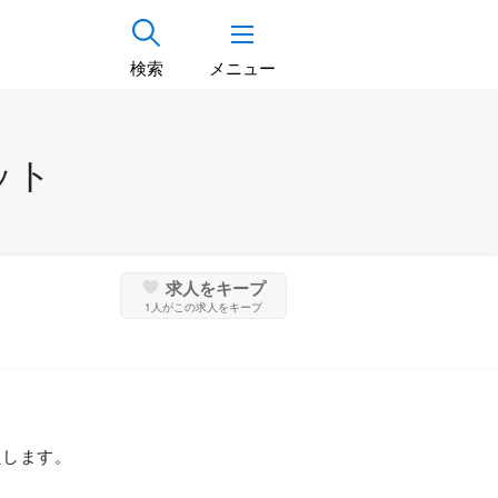
検索
メニュー
ット
求人をキープ
1
人がこの求人をキープ
たします。