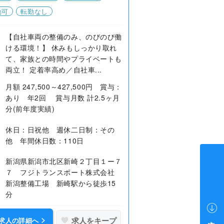
勤可
転勤なし
【自社車両の整備のみ、のびのび働
ける環境！】 休みもしっかり取れ
て、家族との時間やプライベートも
両立！ 定着率高め／自社車...
月額 247,500～427,500円 賞与：
あり 年2回 賞与月数 計2.5ヶ月
分(前年度実績)
休日：日祝他 週休二日制：その
他 年間休日数：110日
新潟県新潟市北区新崎２丁目１ー７
７ フジトランスポート株式会社
新潟整備工場 新崎駅から徒歩15
分
求人をキープ
求人の詳細へ