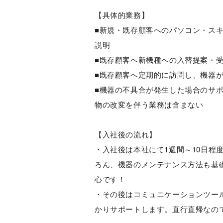
【具体的業務】
■新規・既存顧客へのパソコン・ス
説明
■既存顧客へ新機種への入替提案・
■既存顧客へ定期的に訪問し、機器
■機器の不具合が発生した場合のサポ
物の改変を伴う業務は含まない
【入社後の流れ】
・入社後は本社にて1週間～10日程
ろん、機器のメンテナンス方法も基
心です！
・その後はコミュニケーションツール
かりサポートします。直行直帰なの