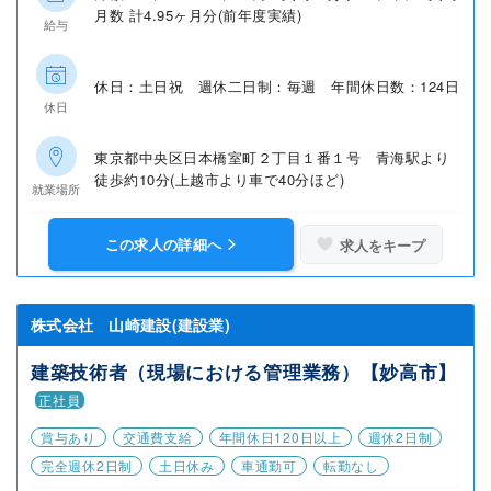
月数 計4.95ヶ月分(前年度実績)
給与
休日：土日祝 週休二日制：毎週 年間休日数：124日
休日
東京都中央区日本橋室町２丁目１番１号 青海駅より
徒歩約10分(上越市より車で40分ほど)
就業場所
この求人の詳細へ
求人をキープ
株式会社 山崎建設(建設業)
建築技術者（現場における管理業務）【妙高市】
正社員
賞与あり
交通費支給
年間休日120日以上
週休2日制
完全週休2日制
土日休み
車通勤可
転勤なし