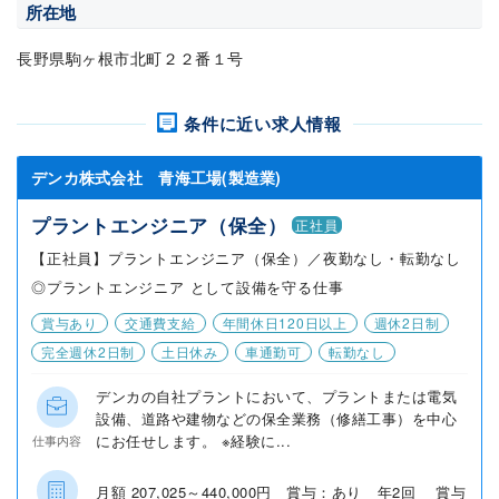
所在地
長野県駒ヶ根市北町２２番１号
条件に近い求人情報
デンカ株式会社 青海工場(製造業)
プラントエンジニア（保全）
正社員
【正社員】プラントエンジニア（保全）／夜勤なし・転勤なし
◎プラントエンジニア として設備を守る仕事
賞与あり
交通費支給
年間休日120日以上
週休2日制
完全週休2日制
土日休み
車通勤可
転勤なし
デンカの自社プラントにおいて、プラントまたは電気
設備、道路や建物などの保全業務（修繕工事）を中心
にお任せします。 ※経験に...
仕事内容
月額 207,025～440,000円 賞与：あり 年2回 賞与