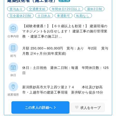
建築技術者（施工管理）
賞与あり
交通費支給
年間休日120日以上
週休2日制
完全週休2日制
土日休み
車通勤可
転勤なし
【経験者優遇！】【６０歳以上も歓迎！】 建築現場の
マネジメントをお任せします！ 建築工事の施行管理業
務 ・建築工事の施工計...
仕事内容
月額 230,000～600,000円 賞与：あり 年2回 賞与
月数 計4ヶ月分(前年度実績)
給与
休日：土日祝他 週休二日制：毎週 年間休日数：125
日
休日
新潟県妙高市大字上四ツ屋２７４ 本社及び妙高
市・上越市等の建築工事現場 新井駅から徒歩15分
就業場所
この求人の詳細へ
求人をキープ