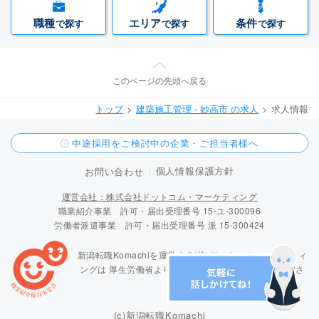
職種
エリア
条件
で探す
で探す
で探す
このページの先頭へ戻る
トップ
建築施工管理 - 妙高市 の求人
求人情報
中途採用をご検討中の企業・ご担当者様へ
個人情報保護方針
お問い合わせ
運営会社：株式会社ドットコム・マーケティング
職業紹介事業 許可・届出受理番号 15-ユ-300096
労働者派遣事業 許可・届出受理番号 派 15-300424
新潟転職Komachiを運営する(株)ドットコム・マーケティ
ングは
厚生労働省より「職業紹介優良事業者」に認定さ
れています
(c)新潟転職Komachi