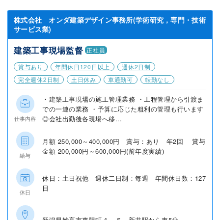
株式会社 オンダ建築デザイン事務所(学術研究，専門・技術
サービス業)
建築工事現場監督
正社員
賞与あり
年間休日120日以上
週休2日制
完全週休2日制
土日休み
車通勤可
転勤なし
・建築工事現場の施工管理業務 ・工程管理から引渡ま
での一連の業務 ・予算に応じた粗利の管理も行います
◎会社出勤後各現場へ移...
仕事内容
月額 250,000～400,000円 賞与：あり 年2回 賞与
金額 200,000円～600,000円(前年度実績)
給与
休日：土日祝他 週休二日制：毎週 年間休日数：127
日
休日
新潟県妙高市東陽町４－６ 新井駅から車5分