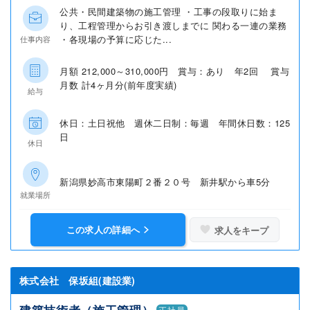
公共・民間建築物の施工管理 ・工事の段取りに始ま
り、工程管理からお引き渡しまでに 関わる一連の業務
・各現場の予算に応じた...
仕事内容
月額 212,000～310,000円 賞与：あり 年2回 賞与
月数 計4ヶ月分(前年度実績)
給与
休日：土日祝他 週休二日制：毎週 年間休日数：125
日
休日
新潟県妙高市東陽町２番２０号 新井駅から車5分
就業場所
この求人の詳細へ
求人をキープ
株式会社 保坂組(建設業)
正社員