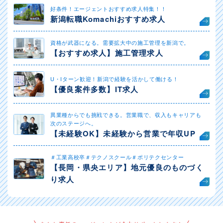
好条件！エージェントおすすめ求人特集！！
新潟転職Komachiおすすめ求人
資格が武器になる。需要拡大中の施工管理を新潟で。
【おすすめ求人】施工管理求人
U・Iターン歓迎！新潟で経験を活かして働ける！
【優良案件多数】IT求人
異業種からでも挑戦できる。営業職で、収入もキャリアも
次のステージへ。
【未経験OK】未経験から営業で年収UP
＃工業高校卒＃テクノスクール＃ポリテクセンター
【長岡・県央エリア】地元優良のものづく
り求人