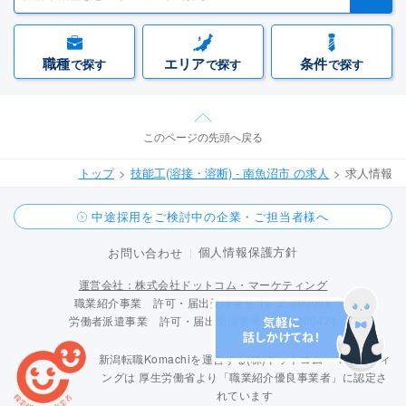
職種
エリア
条件
で探す
で探す
で探す
このページの先頭へ戻る
トップ
技能工(溶接・溶断) - 南魚沼市 の求人
求人情報
中途採用をご検討中の企業・ご担当者様へ
個人情報保護方針
お問い合わせ
運営会社：株式会社ドットコム・マーケティング
職業紹介事業 許可・届出受理番号 15-ユ-300096
労働者派遣事業 許可・届出受理番号 派 15-300424
新潟転職Komachiを運営する(株)ドットコム・マーケティ
ングは
厚生労働省より「職業紹介優良事業者」に認定さ
れています