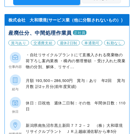
株式会社 大和環境(サービス業（他に分類されないもの）)
産廃仕分、中間処理作業員
正社員
賞与あり
交通費支給
週休2日制
車通勤可
転勤なし
・自社リサイクルプラントにて直搬入される廃棄物の
荷下ろし案内業務 ・構内の整理整頓 ・受け入れた廃棄
物の分別、解体、リサイ...
仕事内容
月額 193,500～286,500円 賞与：あり 年2回 賞与
月数 計2ヶ月分(前年度実績)
給与
休日：日祝他 週休二日制：その他 年間休日数：110
日
休日
新潟県南魚沼市黒土新田７７２－２ （株）大和環境
リサイクルプラント ＪＲ上越線浦佐駅から車5分
就業場所