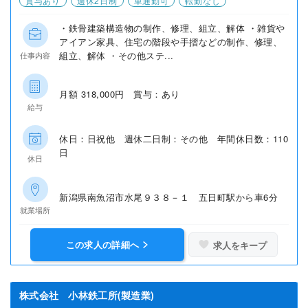
賞与あり
週休2日制
車通勤可
転勤なし
・鉄骨建築構造物の制作、修理、組立、解体 ・雑貨や
アイアン家具、住宅の階段や手摺などの制作、修理、
組立、解体 ・その他ステ...
仕事内容
月額 318,000円 賞与：あり
給与
休日：日祝他 週休二日制：その他 年間休日数：110
日
休日
新潟県南魚沼市水尾９３８－１ 五日町駅から車6分
就業場所
この求人の詳細へ
求人をキープ
株式会社 小林鉄工所(製造業)