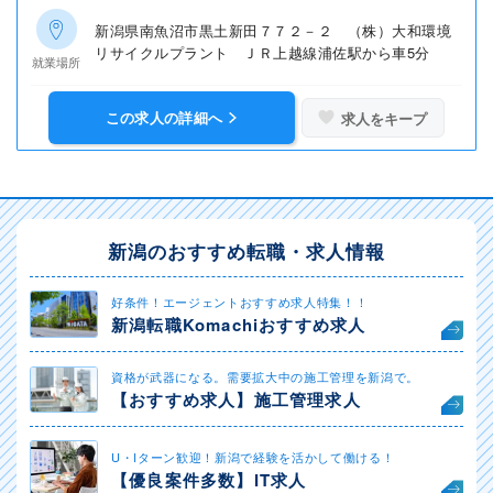
新潟県南魚沼市黒土新田７７２－２ （株）大和環境
リサイクルプラント ＪＲ上越線浦佐駅から車5分
就業場所
この求人の詳細へ
求人をキープ
新潟のおすすめ転職・求人情報
好条件！エージェントおすすめ求人特集！！
新潟転職Komachiおすすめ求人
資格が武器になる。需要拡大中の施工管理を新潟で。
【おすすめ求人】施工管理求人
U・Iターン歓迎！新潟で経験を活かして働ける！
【優良案件多数】IT求人