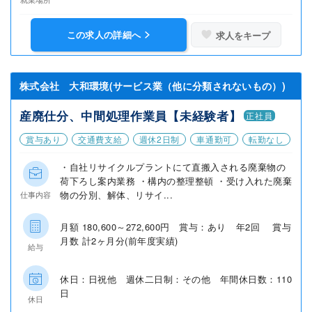
この求人の詳細へ
求人をキープ
株式会社 大和環境(サービス業（他に分類されないもの）)
産廃仕分、中間処理作業員【未経験者】
正社員
賞与あり
交通費支給
週休2日制
車通勤可
転勤なし
・自社リサイクルプラントにて直搬入される廃棄物の
荷下ろし案内業務 ・構内の整理整頓 ・受け入れた廃棄
物の分別、解体、リサイ...
仕事内容
月額 180,600～272,600円 賞与：あり 年2回 賞与
月数 計2ヶ月分(前年度実績)
給与
休日：日祝他 週休二日制：その他 年間休日数：110
日
休日