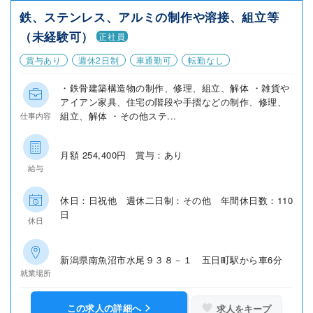
鉄、ステンレス、アルミの制作や溶接、組立等
（未経験可）
正社員
賞与あり
週休2日制
車通勤可
転勤なし
・鉄骨建築構造物の制作、修理、組立、解体 ・雑貨や
アイアン家具、住宅の階段や手摺などの制作、修理、
組立、解体 ・その他ステ...
仕事内容
月額 254,400円 賞与：あり
給与
休日：日祝他 週休二日制：その他 年間休日数：110
日
休日
新潟県南魚沼市水尾９３８－１ 五日町駅から車6分
就業場所
この求人の詳細へ
求人をキープ