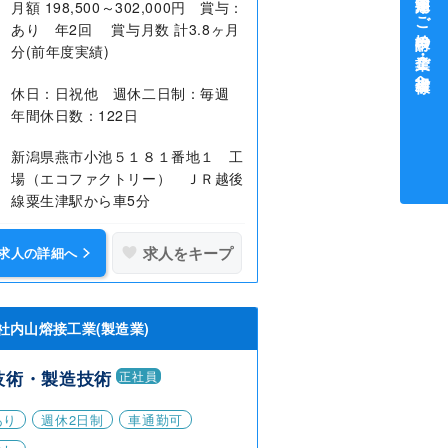
中途採用をご検討中の企業・ご担当者様へ
月額 198,500～302,000円 賞与：
あり 年2回 賞与月数 計3.8ヶ月
分(前年度実績)
休日：日祝他 週休二日制：毎週
年間休日数：122日
新潟県燕市小池５１８１番地１ 工
場（エコファクトリー） ＪＲ越後
線粟生津駅から車5分
求人をキープ
求人の詳細へ
社内山熔接工業(製造業)
技術・製造技術
正社員
あり
週休2日制
車通勤可