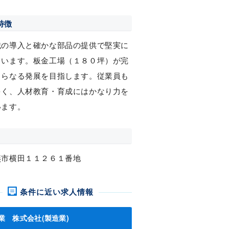
特徴
械の導入と確かな部品の提供で堅実に
ています。板金工場（１８０坪）が完
さらなる発展を目指します。従業員も
多く、人材教育・育成にはかなり力を
います。
燕市横田１１２６１番地
条件に近い求人情報
業 株式会社(製造業)