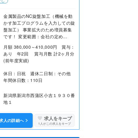
なし
金属製品のNC旋盤加工（機械を動
かす加工プログラムを入力しての旋
盤加工） 事業拡大のため増員募集
です！ 変更範囲：会社の定め...
月額 380,000～410,000円 賞与：
あり 年2回 賞与月数 計2ヶ月分
(前年度実績)
休日：日祝 週休二日制：その他
年間休日数：110日
新潟県新潟市西蒲区小吉１９３０番
地１
求人をキープ
求人の詳細へ
1
人がこの求人をキープ