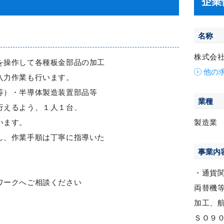
企業
名称
株式会
を操作して各種板金部品の加工
他の
入力作業も行います。
等）・半導体製造装置部品等
業種
行えるよう、１人１台、
います。
製造業
し、作業手順は丁寧に指導いた
事業内
・通貨
ワークへご相談ください
両替機
加工、
ＳＯ９