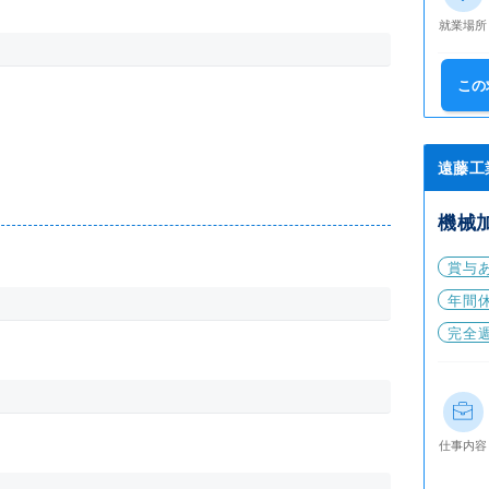
就業場所
この
遠藤工
機械
賞与
年間休
完全
仕事内容