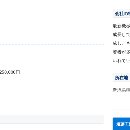
会社の
最新機
成長し
成し、
若者が
いれて
250,000円
所在地
新潟県
遠藤工