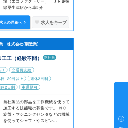
場（エコファクトリー） ＪＲ越後
線粟生津駅から車5分
求人をキープ
求人の詳細へ
業 株式会社(製造業)
加工工（経験不問）
正社員
あり
交通費支給
日120日以上
週休2日制
週休2日制
車通勤可
自社製品の部品を工作機械を使って
加工する技能職の募集です。 ＮＣ
旋盤・マシニングセンタなどの機械
を使ってシャフトやスピン...