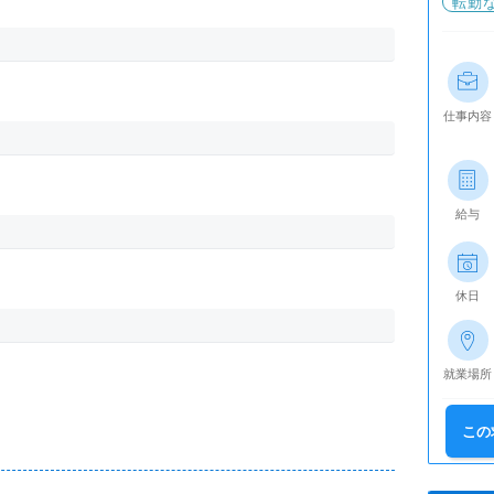
転勤
仕事内容
給与
休日
就業場所
この