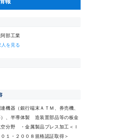
情報
社阿部工業
求人を見る
容
関連機器（銀行端末ＡＴＭ、券売機、
等）、半導体製 造装置部品等の板金
航空分野 ・金属製品プレス加工＜Ｉ
００１・２００８規格認証取得＞