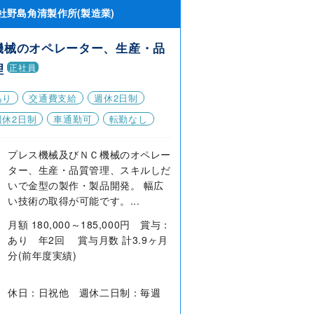
社野島角清製作所(製造業)
機械のオペレーター、生産・品
理
正社員
あり
交通費支給
週休2日制
週休2日制
車通勤可
転勤なし
プレス機械及びＮＣ機械のオペレー
ター、生産・品質管理、スキルしだ
いで金型の製作・製品開発。 幅広
い技術の取得が可能です。...
月額 180,000～185,000円 賞与：
あり 年2回 賞与月数 計3.9ヶ月
分(前年度実績)
休日：日祝他 週休二日制：毎週