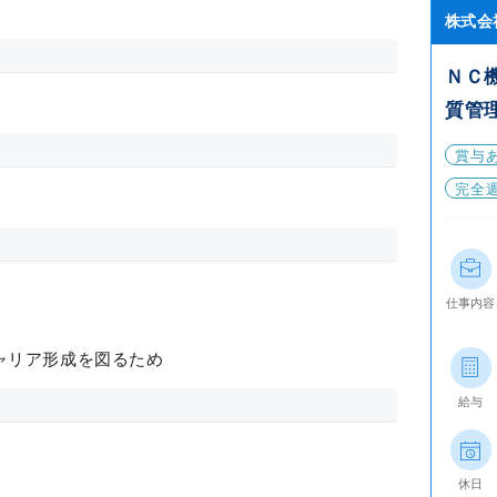
株式会
ＮＣ
質管
賞与
完全
仕事内容
ャリア形成を図るため
給与
休日