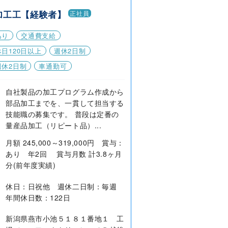
加工工【経験者】
正社員
あり
交通費支給
日120日以上
週休2日制
週休2日制
車通勤可
自社製品の加工プログラム作成から
部品加工までを、一貫して担当する
技能職の募集です。 普段は定番の
量産品加工（リピート品）...
月額 245,000～319,000円 賞与：
あり 年2回 賞与月数 計3.8ヶ月
分(前年度実績)
休日：日祝他 週休二日制：毎週
年間休日数：122日
新潟県燕市小池５１８１番地１ 工