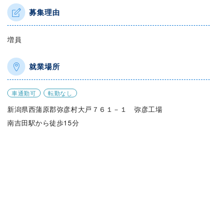
募集理由
増員
就業場所
車通勤可
転勤なし
新潟県西蒲原郡弥彦村大戸７６１－１ 弥彦工場
南吉田駅から徒歩15分