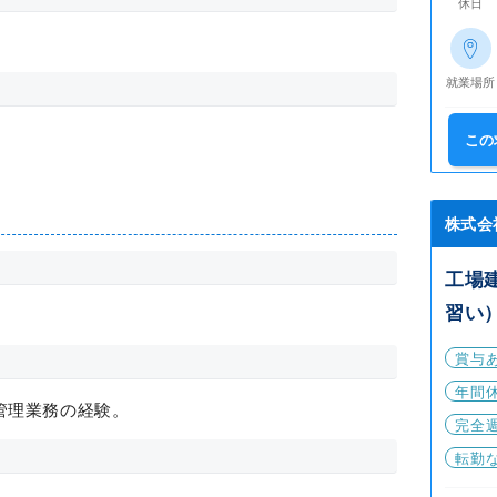
休日
就業場所
この
株式会
工場
習い
賞与
年間休
管理業務の経験。
完全
転勤