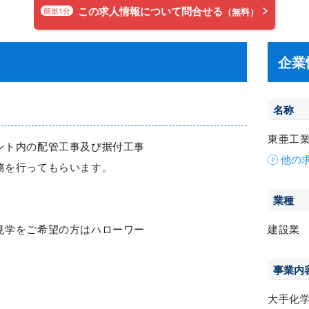
この求人情報について問合せる
簡単1分
（無料）
企業
名称
東亜工
ント内の配管工事及び据付工事
他の
務を行ってもらいます。
業種
。
見学をご希望の方はハローワー
建設業
事業内
大手化