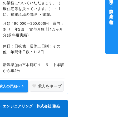
中途採用をご検討中の企業・ご担当者様へ
の業務についていただきます。（一
般住宅等を扱っています。） ・主
に、建築現場の管理 ・建築...
月額 190,000～350,000円 賞与：
あり 年2回 賞与月数 計1.5ヶ月
分(前年度実績)
休日：日祝他 週休二日制：その
他 年間休日数：113日
新潟県胎内市本郷町１－５ 中条駅
から車2分
求人をキープ
求人の詳細へ
・エンジニアリング 株式会社(製造