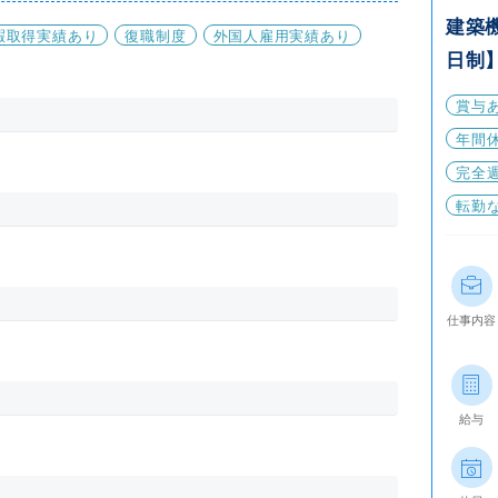
建築
暇取得実績あり
復職制度
外国人雇用実績あり
日制
賞与
年間休
完全
転勤
仕事内容
給与