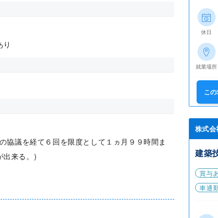
休日
あり
就業場所
この
株式会
使の協議を経て６回を限度として１ヵ月９９時間ま
建築
出来る。)
賞与
車通