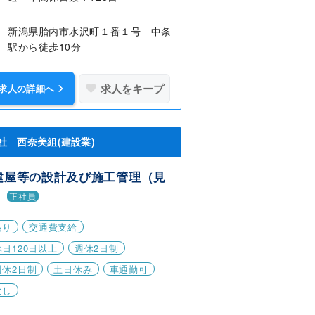
新潟県胎内市水沢町１番１号 中条
駅から徒歩10分
求人をキープ
求人の詳細へ
社 西奈美組(建設業)
建屋等の設計及び施工管理（見
）
正社員
あり
交通費支給
日120日以上
週休2日制
週休2日制
土日休み
車通勤可
なし