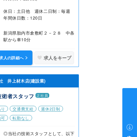
休日：土日他 週休二日制：毎週
年間休日数：120日
新潟県胎内市倉敷町２－２８ 中条
駅から車10分
求人をキープ
求人の詳細へ
社 井上材木店(建設業)
技術者スタッフ
正社員
あり
交通費支給
週休2日制
勤可
転勤なし
◎当社の技術スタッフとして、以下