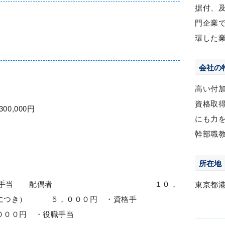
据付、
門企業
環した
会社の
高い付
資格取
300,000円
にも力
幹部職
所在地
(d)：・家族手当 配偶者 １０，
東京都
につき） ５，０００円 ・資格手
０円 ・役職手当