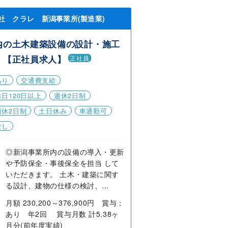
社 クラレ 新潟事業所(製造業)
内の土木建築設備の設計・施工
 【正社員求人】
正社員
あり
交通費支給
日120日以上
週休2日制
週休2日制
土日休み
車通勤可
なし
◎新潟事業所内の設備の導入・更新
や予防保全・事後保全を担当 して
いただきます。 土木・建築に関す
る設計、建物の仕様の検討、...
月額 230,200～376,900円 賞与：
あり 年2回 賞与月数 計5.38ヶ
月分(前年度実績)