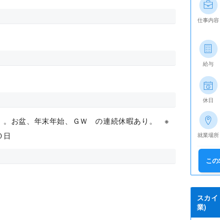
仕事内容
給与
休日
）。お盆、年末年始、ＧＷ の連続休暇あり。 ※
０日
就業場所
この
スカイ
業)