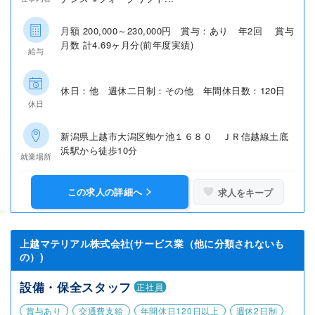
月額 200,000～230,000円 賞与：あり 年2回 賞与
月数 計4.69ヶ月分(前年度実績)
給与
休日：他 週休二日制：その他 年間休日数：120日
休日
新潟県上越市大潟区蜘ケ池１６８０ ＪＲ信越線土底
浜駅から徒歩10分
就業場所
この求人の詳細へ
求人をキープ
上越マテリアル株式会社(サービス業（他に分類されないも
の）)
設備・保全スタッフ
正社員
賞与あり
交通費支給
年間休日120日以上
週休2日制