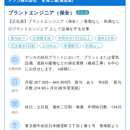
デンカ株式会社 青海工場(製造業)
プラントエンジニア（保全）
正社員
【正社員】プラントエンジニア（保全）／夜勤なし・転勤なし
◎プラントエンジニア として設備を守る仕事
賞与あり
交通費支給
年間休日120日以上
週休2日制
完全週休2日制
土日休み
車通勤可
転勤なし
デンカの自社プラントにおいて、プラントまたは電気
設備、道路や建物などの保全業務（修繕工事）を中心
にお任せします。 ※経験に...
仕事内容
月額 207,025～440,000円 賞与：あり 年2回 賞与
月数 計4.95ヶ月分(前年度実績)
給与
休日：土日祝 週休二日制：毎週 年間休日数：124日
休日
東京都中央区日本橋室町２丁目１番１号 青海駅より