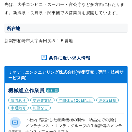
先は、大手コンビニ・スーパー・官公庁など多方面にわたりま
す。新潟県・長野県・関東圏で８営業所を展開しています。
所在地
新潟県柏崎市大字両田尻５１５番地
条件に近い求人情報
Ｊマテ．エンジニアリング株式会社(学術研究，専門・技術サ
ービス業)
機械組立作業員
正社員
賞与あり
交通費支給
年間休日120日以上
週休2日制
車通勤可
転勤なし
・社内で設計した産業機械の製作、納品先での据付、
メンテナンス ・Ｊマテ．グループの生産設備のメンテ
ナンス ※フォークリフト...
仕事内容