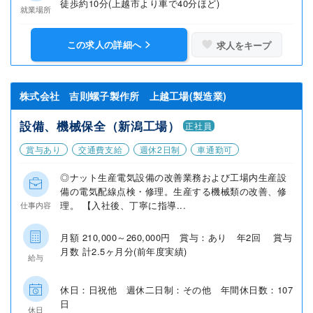
徒歩約10分(上越市より車で40分ほど)
就業場所
この求人の詳細へ
求人をキープ
株式会社 吉則螺子製作所 上越工場(製造業)
設備、機械保全（新潟工場）
正社員
賞与あり
交通費支給
週休2日制
車通勤可
◎ナット生産電気設備の改善業務および工場内生産設
備の電気配線点検・修理。生産する機械類の改善、修
理。 【入社後、丁寧に指導...
仕事内容
月額 210,000～260,000円 賞与：あり 年2回 賞与
月数 計2.5ヶ月分(前年度実績)
給与
休日：日祝他 週休二日制：その他 年間休日数：107
日
休日