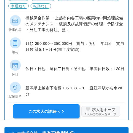
車通勤可
転勤なし
機械保全作業 ・上越市内各工場の廃棄物中間処理設備
のメンテナンス ・破損及び故障個所の修理、予防保全
・外注工事の発注、監...
仕事内容
月額 250,000～350,000円 賞与：あり 年2回 賞与
月数 計5.1ヶ月分(前年度実績)
給与
休日：日他 週休二日制：その他 年間休日数：120日
休日
新潟県上越市下名柄１６１８－１ 直江津駅から車20
分
就業場所
求人をキープ
この求人の詳細へ
1
人がこの求人をキープ