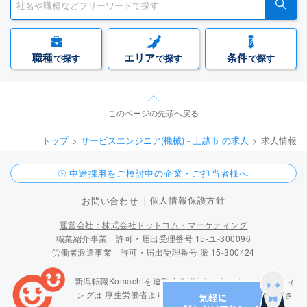
職種
エリア
条件
で探す
で探す
で探す
このページの先頭へ戻る
トップ
サービスエンジニア(機械) - 上越市 の求人
求人情報
中途採用をご検討中の企業・ご担当者様へ
個人情報保護方針
お問い合わせ
運営会社：株式会社ドットコム・マーケティング
職業紹介事業 許可・届出受理番号 15-ユ-300096
労働者派遣事業 許可・届出受理番号 派 15-300424
新潟転職Komachiを運営する(株)ドットコム・マーケティ
ングは
厚生労働省より「職業紹介優良事業者」に認定さ