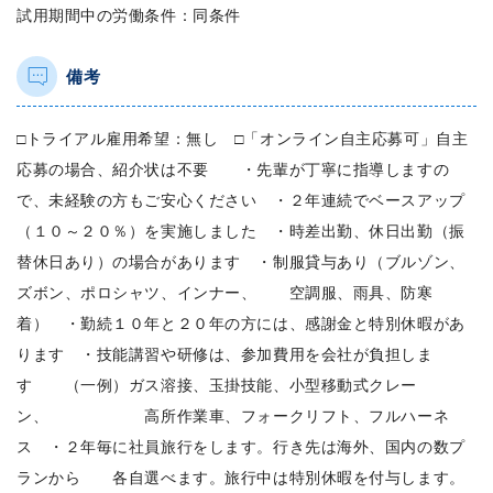
試用期間中の労働条件：同条件
備考
□トライアル雇用希望：無し □「オンライン自主応募可」自主
応募の場合、紹介状は不要 ・先輩が丁寧に指導しますの
で、未経験の方もご安心ください ・２年連続でベースアップ
（１０～２０％）を実施しました ・時差出勤、休日出勤（振
替休日あり）の場合があります ・制服貸与あり（ブルゾン、
ズボン、ポロシャツ、インナー、 空調服、雨具、防寒
着） ・勤続１０年と２０年の方には、感謝金と特別休暇があ
ります ・技能講習や研修は、参加費用を会社が負担しま
す （一例）ガス溶接、玉掛技能、小型移動式クレー
ン、 高所作業車、フォークリフト、フルハーネ
ス ・２年毎に社員旅行をします。行き先は海外、国内の数プ
ランから 各自選べます。旅行中は特別休暇を付与します。