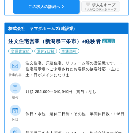
求人をキープ
この求人の詳細へ
1
人がこの求人をキープ
株式会社 ヤマダホームズ(建設業)
注文住宅営業（新潟県三条市）※経験者
正社員
交通費支給
週休2日制
車通勤可
注文住宅、戸建住宅、リフォーム等の営業職です。 ・
住宅展示場へご来場されたお客様の接客対応 （主に、
土・日がメインになりま...
仕事内容
月額 252,000～340,940円 賞与：なし
給与
休日：水他 週休二日制：その他 年間休日数：116日
休日
新潟県三条市上須頃５００１－４ 株式会社ヤマダホ