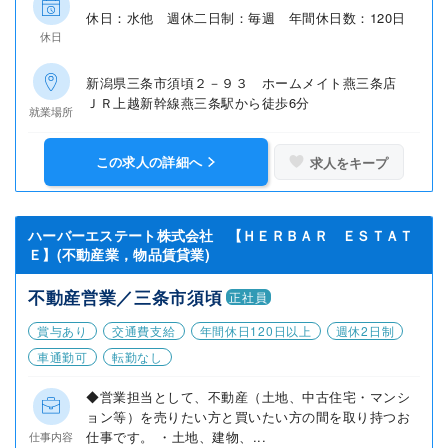
休日：水他 週休二日制：毎週 年間休日数：120日
休日
新潟県三条市須頃２－９３ ホームメイト燕三条店
ＪＲ上越新幹線燕三条駅から徒歩6分
就業場所
この求人の詳細へ
求人をキープ
ハーバーエステート株式会社 【ＨＥＲＢＡＲ ＥＳＴＡＴ
Ｅ】(不動産業，物品賃貸業)
不動産営業／三条市須頃
正社員
賞与あり
交通費支給
年間休日120日以上
週休2日制
車通勤可
転勤なし
◆営業担当として、不動産（土地、中古住宅・マンシ
ョン等）を売りたい方と買いたい方の間を取り持つお
仕事です。 ・土地、建物、...
仕事内容