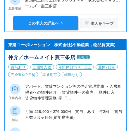
ームズ 燕三条店
就業場所
この求人の詳細へ
求人をキープ
東建コーポレーション 株式会社(不動産業，物品賃貸業)
仲介／ホームメイト燕三条店
正社員
賞与あり
交通費支給
年間休日120日以上
週休2日制
完全週休2日制
車通勤可
転勤なし
アパート、賃貸マンション等の仲介管理業務 ・入居希
望者への物件紹介 ・賃貸物件への案内 ・物件仕入 ・
賃貸物件管理業務 等 「...
仕事内容
月額 228,900～276,000円 賞与：あり 年2回 賞与
月数 計5ヶ月分(前年度実績)
給与