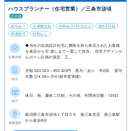
ハウスプランナー（住宅営業）／三条市須頃
正社員
賞与あり
交通費支給
年間休日120日以上
週休2日制
車通勤可
転勤なし
◆当社の自由設計住宅に興味を持ち来店されたお客様
を来店から引 渡しまで一貫して担当。 住宅デザインか
らローン計画の策定、工...
仕事内容
月額 223,323～450,323円 賞与：あり 年2回 賞与
月数 計4.38ヶ月分(前年度実績)
給与
休日：他 週休二日制：その他 年間休日数：125日
休日
新潟県三条市須頃１丁目５６ 燕三条支店 燕三条駅
から徒歩8分
就業場所