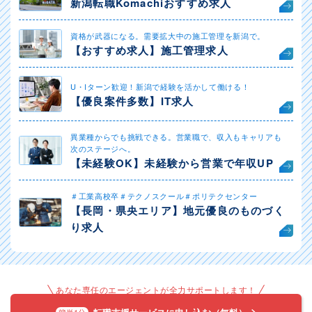
新潟転職Komachiおすすめ求人
資格が武器になる。需要拡大中の施工管理を新潟で。
【おすすめ求人】施工管理求人
U・Iターン歓迎！新潟で経験を活かして働ける！
【優良案件多数】IT求人
異業種からでも挑戦できる。営業職で、収入もキャリアも
次のステージへ。
【未経験OK】未経験から営業で年収UP
＃工業高校卒＃テクノスクール＃ポリテクセンター
【長岡・県央エリア】地元優良のものづく
り求人
あなた専任のエージェントが全力サポートします！
簡単1分