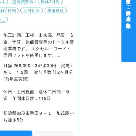
中途採用をご検討中の企業・ご担当者様へ
あり
交通費支給
週休2日制
週休2日制
土日休み
車通勤可
なし
施工計画、工程、出来高、品質、安
全、予算、原価管理等のトータル管
理業務です。 エクセル・ワード・
専用ソフトを使用します。...
月額 266,000～347,000円 賞与：
あり 年2回 賞与月数 計2ヶ月分
(前年度実績)
休日：土日祝他 週休二日制：毎
週 年間休日数：119日
新潟県加茂市番田９－１ 加茂駅か
ら徒歩5分