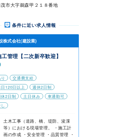
加茂市大字鵜森甲２１８番地
条件に近い求人情報
設株式会社(建設業)
施工管理【二次新卒歓迎】
あり
交通費支給
日120日以上
週休2日制
週休2日制
土日休み
車通勤可
なし
土木工事（道路、橋、堤防、浚渫
等）における現場管理。 ・施工計
画の作成 ・安全管理 ・品質管理 ・