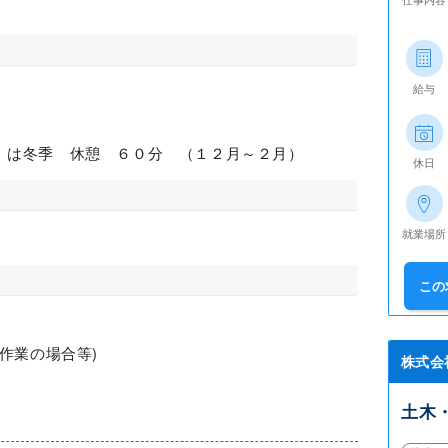
給与
）は冬季 休憩 ６０分 （１２月～２月）
休日
就業場所
この
作業の場合等)
株式会
土木