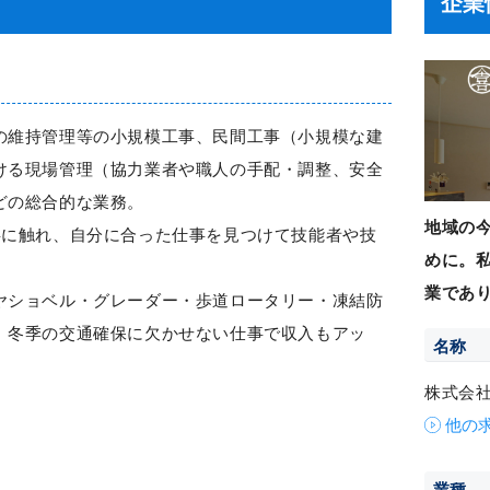
企業
の維持管理等の小規模工事、民間工事（小規模な建
ける現場管理（協力業者や職人の手配・調整、安全
どの総合的な業務。
地域の
事に触れ、自分に合った仕事を見つけて技能者や技
めに。
業であ
ヤショベル・グレーダー・歩道ロータリー・凍結防
。冬季の交通確保に欠かせない仕事で収入もアッ
名称
株式会
他の
業種