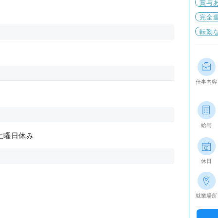
賞与
完全
転勤
仕事内容
給与
土曜日休み
休日
就業場所