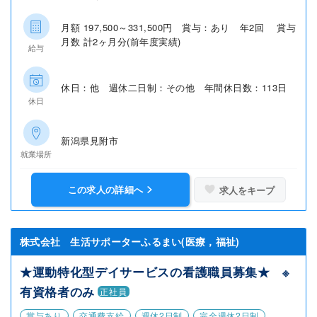
月額 197,500～331,500円 賞与：あり 年2回 賞与
月数 計2ヶ月分(前年度実績)
給与
休日：他 週休二日制：その他 年間休日数：113日
休日
新潟県見附市
就業場所
この求人の詳細へ
求人をキープ
株式会社 生活サポーターふるまい(医療，福祉)
★運動特化型デイサービスの看護職員募集★ ※
有資格者のみ
正社員
賞与あり
交通費支給
週休2日制
完全週休2日制