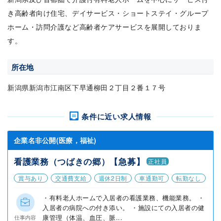
き高齢者向け住宅、デイサービス・ショートステイ・グループ
ホーム・訪問介護など高齢者ケアサービスを展開しておりま
す。
所在地
新潟県新潟市江南区下早通柳田２丁目２番１７号
条件に近い求人情報
企業名非公開(医療，福祉)
看護業務（つばきの郷）【急募】
正社員
賞与あり
交通費支給
週休2日制
車通勤可
転勤なし
・有料老人ホームで入居者の看護業務、機能業務。 ・
入居者の病院への付き添い。 ・施設にての入居者の健
康管理（体温、血圧、脈...
仕事内容