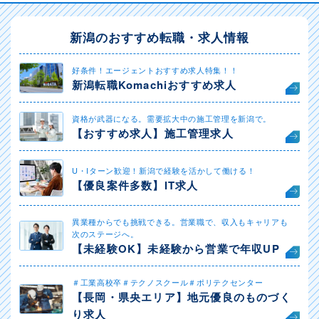
新潟のおすすめ転職・求人情報
好条件！エージェントおすすめ求人特集！！
新潟転職Komachiおすすめ求人
資格が武器になる。需要拡大中の施工管理を新潟で。
【おすすめ求人】施工管理求人
U・Iターン歓迎！新潟で経験を活かして働ける！
【優良案件多数】IT求人
異業種からでも挑戦できる。営業職で、収入もキャリアも
次のステージへ。
【未経験OK】未経験から営業で年収UP
＃工業高校卒＃テクノスクール＃ポリテクセンター
【長岡・県央エリア】地元優良のものづく
り求人