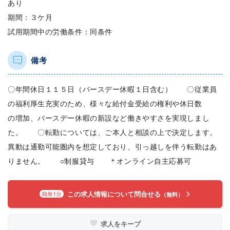
あり
期間：３ケ月
試用期間中の労働条件：同条件
備考
〇年間休日１１５日（バースデー休暇１日含む） 〇従業員
の福利厚生充実のため、様々な給付金受給の権利や休日数
の増加、バースデー休暇の新設など働きやすさを実現しまし
た。 〇転勤については、ご本人と相談の上で決定します。
異動は通勤可能圏内を想定しており、引っ越しを伴う転勤はあ
りません。 ○制服貸与 ＊オンライン自主応募可
この求人情報について問合せる
簡単1分
（無料）
求人をキープ