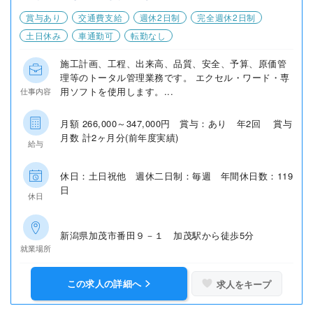
賞与あり
交通費支給
週休2日制
完全週休2日制
土日休み
車通勤可
転勤なし
施工計画、工程、出来高、品質、安全、予算、原価管
理等のトータル管理業務です。 エクセル・ワード・専
用ソフトを使用します。...
仕事内容
月額 266,000～347,000円 賞与：あり 年2回 賞与
月数 計2ヶ月分(前年度実績)
給与
休日：土日祝他 週休二日制：毎週 年間休日数：119
日
休日
新潟県加茂市番田９－１ 加茂駅から徒歩5分
就業場所
この求人の詳細へ
求人をキープ