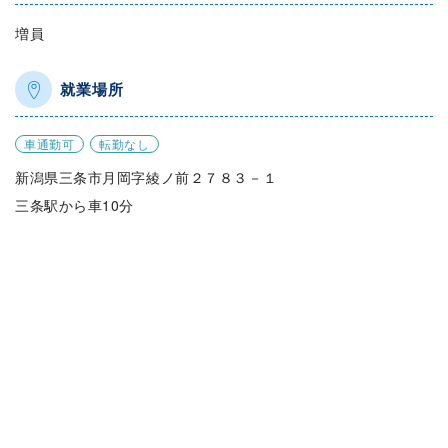
増員
就業場所
車通勤可
転勤なし
新潟県三条市月岡字綾ノ前２７８３－１
三条駅から車10分