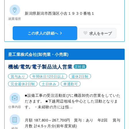
新潟県新潟市西蒲区小吉１９３０番地１
就業場所
この求人の詳細へ
求人をキープ
昱工業株式会社(卸売業・小売業)
機械/電気/電子製品法人営業
正社員
賞与あり
年間休日120日以上
週休2日制
完全週休2日制
土日休み
車通勤可
■設備工事の受注活動並びに機器卸売の営業をしていた
だきます。 ■下越周辺地域を中心とした活動となりま
す。 ・未経験の方には指...
仕事内容
月額 187,800～267,700円 賞与：あり 年2回 賞与
月数 計4.5ヶ月分(前年度実績)
給与