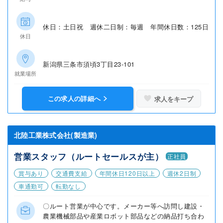
休日：土日祝 週休二日制：毎週 年間休日数：125日
休日
新潟県三条市須頃3丁目23-101
就業場所
この求人の詳細へ
求人をキープ
北陸工業株式会社(製造業)
営業スタッフ（ルートセールスが主）
正社員
賞与あり
交通費支給
年間休日120日以上
週休2日制
車通勤可
転勤なし
〇ルート営業が中心です。メーカー等へ訪問し建設・
農業機械部品や産業ロボット部品などの納品打ち合わ