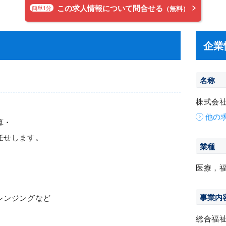
この求人情報について問合せる
簡単1分
（無料）
企業
名称
株式会
他の
算・
任せします。
業種
医療，
事業内
レンジングなど
総合福