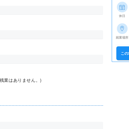
休日
就業場所
この
本残業はありません。)