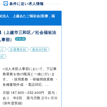
条件に近い求人情報
祉法人 上越あたご福祉会(医療，福
職（上越市三和区／社会福祉法
人事部）
正社員
あり
交通費支給
週休2日制
勤可
○法人本部人事部において、下記事
務業務を他の職員と一緒に行いま
す。 ・採用業務 ・研修関係業務 ・
各種書類作成 ・電話対応、...
月額 187,600～252,400円 賞与：
あり 年2回 賞与月数 計3ヶ月分
(前年度実績)