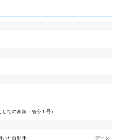
としての募集（省令１号）
（マクロを用いた自動化・ データ