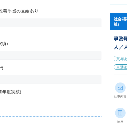
遇改善手当の支給あり
社会福
祉)
事務
実績)
人／
賞与
円
車通
前年度実績)
仕事内容
給与