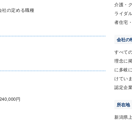
介護・
会社の定める職種
ライダ
者住宅
会社の
すべて
理念に
に多岐
けてい
認定企
240,000円
所在地
新潟県