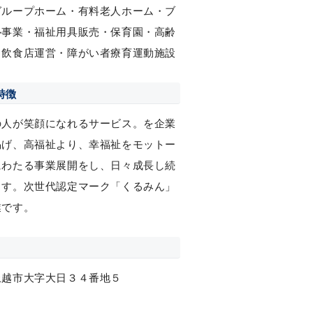
グループホーム・有料老人ホーム・ブ
ル事業・福祉用具販売・保育園・高齢
・飲食店運営・障がい者療育運動施設
特徴
の人が笑顔になれるサービス。を企業
掲げ、高福祉より、幸福祉をモットー
にわたる事業展開をし、日々成長し続
ます。次世代認定マーク「くるみん」
業です。
上越市大字大日３４番地５