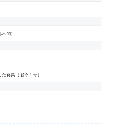
界不問）
した募集（省令１号）