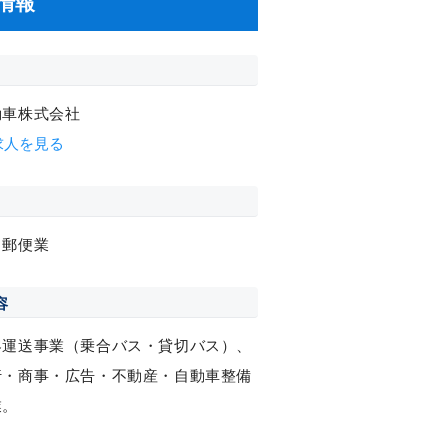
情報
動車株式会社
求人を見る
，郵便業
容
客運送事業（乗合バス・貸切バス）、
行・商事・広告・不動産・自動車整備
業。