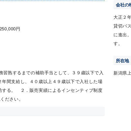
会社の
大正２
貸切バ
250,000円
に進出
す。
所在地
業務習熟するまでの補助手当として、３９歳以下で入
新潟県
２年間支給し、４０歳以上４９歳以下で入社した場
給する。 ２．販売実績によるインセンティブ制度
ください。