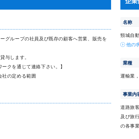
企業
名称
頸城自
ケーグループの社員及び既存の顧客へ営業、販売を
他の
を貸与します。
業種
ワークを通じて連絡下さい。】
会社の定める範囲
運輸業
事業内
道路旅
及び旅
の各事