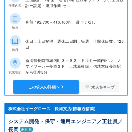
計ー設定・運用作業 セ...
仕事内容
月額 192,700～416,100円 賞与：なし
給与
休日：土日祝他 週休二日制：毎週 年間休日数：125
日
休日
新潟県長岡市城内町３－８２ ドルミー城内ビル ノ
マドワーカー長岡３Ｆ 上越新幹線・信越本線長岡駅
から徒歩5分
就業場所
この求人の詳細へ
求人をキープ
株式会社イーグロース 長岡支店(情報通信業)
システム開発・保守・運用エンジニア／正社員／
長岡
正社員