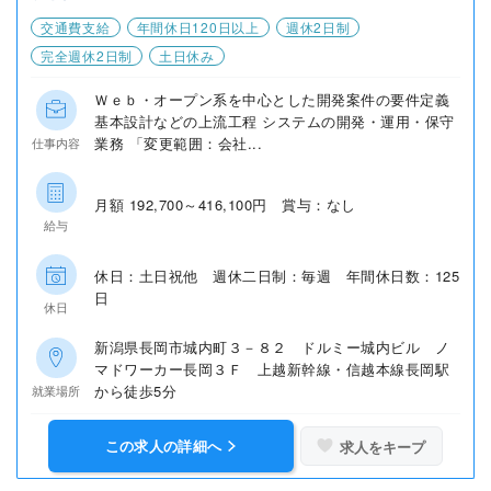
交通費支給
年間休日120日以上
週休2日制
完全週休2日制
土日休み
Ｗｅｂ・オープン系を中心とした開発案件の要件定義
基本設計などの上流工程 システムの開発・運用・保守
業務 「変更範囲：会社...
仕事内容
月額 192,700～416,100円 賞与：なし
給与
休日：土日祝他 週休二日制：毎週 年間休日数：125
日
休日
新潟県長岡市城内町３－８２ ドルミー城内ビル ノ
マドワーカー長岡３Ｆ 上越新幹線・信越本線長岡駅
から徒歩5分
就業場所
この求人の詳細へ
求人をキープ