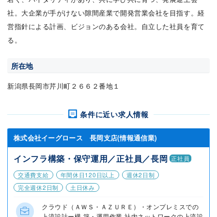
社。大企業が手がけない隙間産業で開発営業会社を目指す。経
営指針による計画、ビジョンのある会社。自立した社員を育て
る。
所在地
新潟県長岡市芹川町２６６２番地１
条件に近い求人情報
株式会社イーグロース 長岡支店(情報通信業)
インフラ構築・保守運用／正社員／長岡
正社員
交通費支給
年間休日120日以上
週休2日制
完全週休2日制
土日休み
クラウド（ＡＷＳ・ＡＺＵＲＥ）・オンプレミスでの
上流設計ー構 築・運用作業 社内ネットワークの上流設