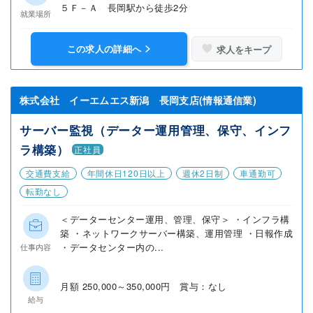
５Ｆ－Ａ 長岡駅から徒歩2分
就業場所
この求人の詳細へ
求人をキープ
株式会社 イーエムエス新潟 長岡支店(情報通信業)
サーバー監視（データー運用管理、保守、インフ
ラ構築）
正社員
交通費支給
年間休日120日以上
週休2日制
車通勤可
転勤なし
＜データーセンター運用、管理、保守＞ ・インフラ構
築 ・ネットワークサーバー構築、運用管理 ・日報作成
・データセンター内の...
仕事内容
月額 250,000～350,000円 賞与：なし
給与