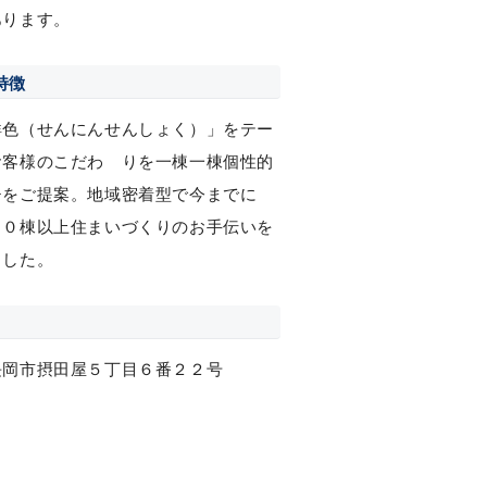
あります。
特徴
鮮色（せんにんせんしょく）」をテー
お客様のこだわ りを一棟一棟個性的
チをご提案。地域密着型で今までに
００棟以上住まいづくりのお手伝いを
ました。
長岡市摂田屋５丁目６番２２号