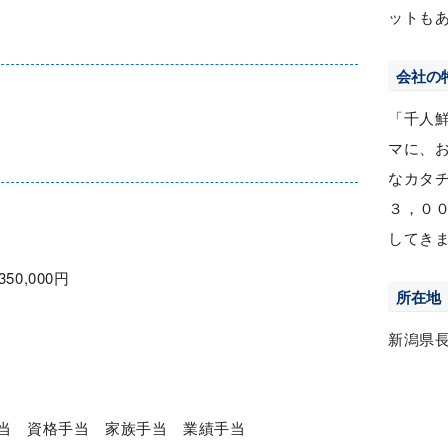
ットも
会社の
「千人
マに、
なカタ
３，０
してき
350,000円
所在地
新潟県
手当 資格手当 家族手当 業績手当