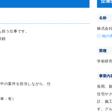
企業
名称
株式会
も担う仕事です。
他の
依頼
業種
学術研
事業内
築中の案件を担当しながら、仕
長岡、
住宅や
有車：有）
計、施
す。グ