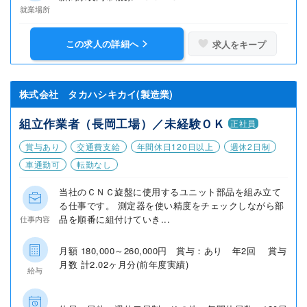
就業場所
この求人の詳細へ
求人をキープ
株式会社 タカハシキカイ(製造業)
組立作業者（長岡工場）／未経験ＯＫ
正社員
賞与あり
交通費支給
年間休日120日以上
週休2日制
車通勤可
転勤なし
当社のＣＮＣ旋盤に使用するユニット部品を組み立て
る仕事です。 測定器を使い精度をチェックしながら部
品を順番に組付けていき...
仕事内容
月額 180,000～260,000円 賞与：あり 年2回 賞与
月数 計2.02ヶ月分(前年度実績)
給与