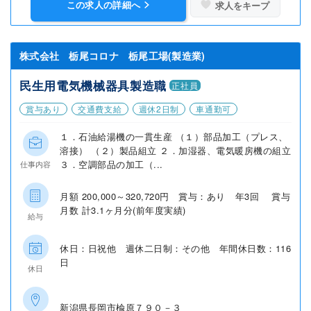
この求人の詳細へ
求人をキープ
株式会社 栃尾コロナ 栃尾工場(製造業)
民生用電気機械器具製造職
正社員
賞与あり
交通費支給
週休2日制
車通勤可
１．石油給湯機の一貫生産 （１）部品加工（プレス、
溶接） （２）製品組立 ２．加湿器、電気暖房機の組立
３．空調部品の加工（...
仕事内容
月額 200,000～320,720円 賞与：あり 年3回 賞与
月数 計3.1ヶ月分(前年度実績)
給与
休日：日祝他 週休二日制：その他 年間休日数：116
日
休日
新潟県長岡市楡原７９０－３