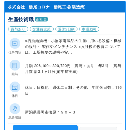
株式会社 栃尾コロナ 栃尾工場(製造業)
生産技術職
正社員
賞与あり
交通費支給
週休2日制
車通勤可
○石油給湯機・小物家電製品の生産に用いる設備・機械
の設計・ 製作やメンテナンス ※入社後の教育について
は、工場概要の説明や安...
仕事内容
月額 206,100～320,720円 賞与：あり 年3回 賞与
月数 計3.1ヶ月分(前年度実績)
給与
休日：日祝他 週休二日制：その他 年間休日数：116
日
休日
新潟県長岡市楡原７９０－３
就業場所