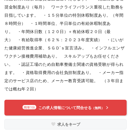
奨金制度あり（毎月） ワークライフバランス重視した勤務を
目指しています。 ・１５分単位の特別休暇制度あり。（年間
８時間分） ・１時間単位、半日単位の有給休暇制度あ
り。 ・年間休日数（１２０日）＋有給休暇２０日（最
大） ・有給取得率（６２％：２０２３年度実績） ・にいが
た健康経営推進企業、ＳＧＤ’ｓ宣言済み。 ・インフルエンザ
ワクチン接種費用補助あり。 スキルアップもお任せくださ
い。 ・認証工場のため自動車整備士関連の資格受験が得られ
ます。 ・資格取得費用の会社負担制度あり。 ・メーカー指
定のサービス店のため、メーカー教育受講可能。 （３年目ま
では概ね年２回）
この求人情報について問合せる
簡単1分
（無料）
求人をキープ