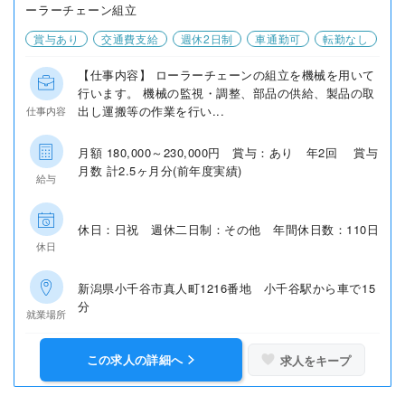
ーラーチェーン組立
賞与あり
交通費支給
週休2日制
車通勤可
転勤なし
【仕事内容】 ローラーチェーンの組立を機械を用いて
行います。 機械の監視・調整、部品の供給、製品の取
出し運搬等の作業を行い...
仕事内容
月額 180,000～230,000円 賞与：あり 年2回 賞与
月数 計2.5ヶ月分(前年度実績)
給与
休日：日祝 週休二日制：その他 年間休日数：110日
休日
新潟県小千谷市真人町1216番地 小千谷駅から車で15
分
就業場所
この求人の詳細へ
求人をキープ