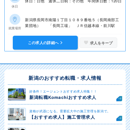
休日：日他 週休二日制：その他 年間休日数：120日
休日
新潟県長岡市南陽１丁目１０８９番地５（長岡南部工
業団地） 「長岡工場」 ＪＲ信越本線・前川駅
就業場所
この求人の詳細へ
求人をキープ
新潟のおすすめ転職・求人情報
好条件！エージェントおすすめ求人特集！！
新潟転職Komachiおすすめ求人
資格が武器になる。需要拡大中の施工管理を新潟で。
【おすすめ求人】施工管理求人