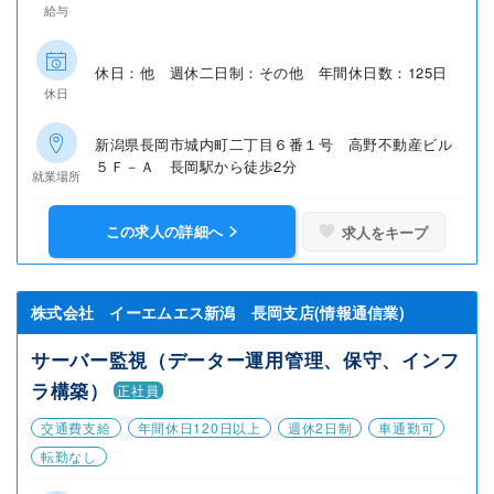
給与
休日：他 週休二日制：その他 年間休日数：125日
休日
新潟県長岡市城内町二丁目６番１号 高野不動産ビル
５Ｆ－Ａ 長岡駅から徒歩2分
就業場所
この求人の詳細へ
求人をキープ
株式会社 イーエムエス新潟 長岡支店(情報通信業)
サーバー監視（データー運用管理、保守、インフ
ラ構築）
正社員
交通費支給
年間休日120日以上
週休2日制
車通勤可
転勤なし