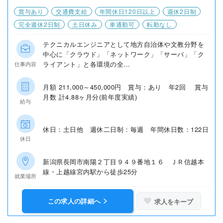
賞与あり
交通費支給
年間休日120日以上
週休2日制
完全週休2日制
土日休み
車通勤可
転勤なし
テクニカルエンジニアとして地方自治体や文教分野を
中心に「クラウド」「ネットワーク」「サーバ」「ク
ライアント」と各環境の全...
仕事内容
月額 211,000～450,000円 賞与：あり 年2回 賞与
月数 計4.88ヶ月分(前年度実績)
給与
休日：土日他 週休二日制：毎週 年間休日数：122日
休日
新潟県長岡市南陽２丁目９４９番地１６ ＪＲ信越本
線・上越線宮内駅から徒歩25分
就業場所
この求人の詳細へ
求人をキープ