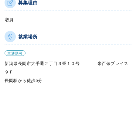
募集理由
増員
就業場所
車通勤可
新潟県長岡市大手通２丁目３番１０号 米百俵プレイス
９Ｆ
長岡駅から徒歩5分