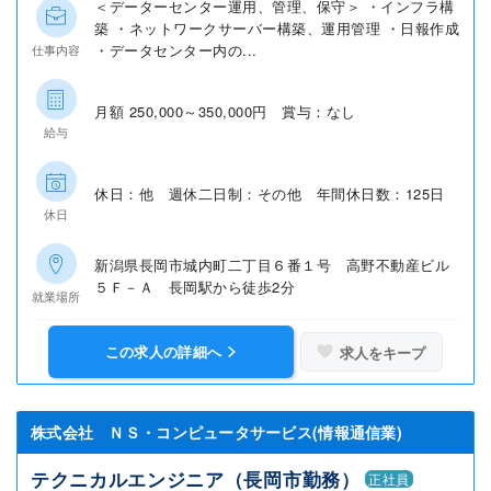
＜データーセンター運用、管理、保守＞ ・インフラ構
築 ・ネットワークサーバー構築、運用管理 ・日報作成
・データセンター内の...
仕事内容
月額 250,000～350,000円 賞与：なし
給与
休日：他 週休二日制：その他 年間休日数：125日
休日
新潟県長岡市城内町二丁目６番１号 高野不動産ビル
５Ｆ－Ａ 長岡駅から徒歩2分
就業場所
この求人の詳細へ
求人をキープ
株式会社 ＮＳ・コンピュータサービス(情報通信業)
テクニカルエンジニア（長岡市勤務）
正社員